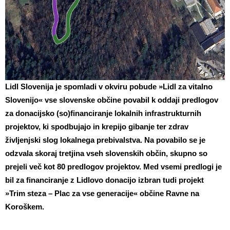
Lidl Slovenija je spomladi v okviru pobude »Lidl za vitalno
Slovenijo« vse slovenske občine povabil k oddaji predlogov
za donacijsko (so)financiranje lokalnih infrastrukturnih
projektov, ki spodbujajo in krepijo gibanje ter zdrav
življenjski slog lokalnega prebivalstva. Na povabilo se je
odzvala skoraj tretjina vseh slovenskih občin, skupno so
prejeli več kot 80 predlogov projektov. Med vsemi predlogi je
bil za financiranje z Lidlovo donacijo izbran tudi projekt
»Trim steza – Plac za vse generacije« občine Ravne na
Koroškem.