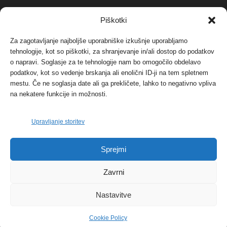
NAJBOLJ KOMENTIRANO
Piškotki
Za zagotavljanje najboljše uporabniške izkušnje uporabljamo
Protest proti vetrnim elektrarnam na Ojstrici, v
tehnologije, kot so piškotki, za shranjevanje in/ali dostop do podatkov
svetu pa vedno bolj...
o napravi. Soglasje za te tehnologije nam bo omogočilo obdelavo
12. maja, 2017
Dogodki
podatkov, kot so vedenje brskanja ali enolični ID-ji na tem spletnem
mestu. Če ne soglasja date ali ga prekličete, lahko to negativno vpliva
Tožilstvo v Celovcu v korist elektrarnam
na nekatere funkcije in možnosti.
Verbund
29. januarja, 2018
Dogodki
Upravljanje storitev
FOTO: Razstava cvetličarskega mojstra Andreja
Sprejmi
Rusa
27. novembra, 2017
Dogodki
Zavrni
Nastavitve
Cookie Policy
© 2026 | eKoroška.si