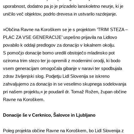
uporabnost, dodatno pa jo je prizadelo lanskoletno neurje, ki je
uničilo več objektov, podrlo drevesa in ustvarilo razdejanje.
»Občina Ravne na Koroškem se je s projektom ‘TRIM STEZA –
PLAC ZA VSE GENERACIJE’ uspešno prijavila na Lidlovo
povabilo k oddaji predlogov za donacijo v lokalnem okolju.
S pomočjo donacije bomo uredili obstoječo mladinsko pot
oziroma trim stezo ter jo opremili z modernimi orodji, ki bodo
vsem generacijam omogočala gibanje v naravi ter spodbujala
zdrav življenjski slog. Podjetju Lidl Slovenija se iskreno
zahvaljujemo za donacijo in se veselimo skupnega sodelovanja
pri našem projektu,« je poudaril dr. Tomaž Rožen, župan občine
Ravne na Koroškem.
Donacije še v Cerknico, Šalovce in Ljubljano
Poleg projekta občine Ravne na Koroškem, bo Lidl Slovenija z