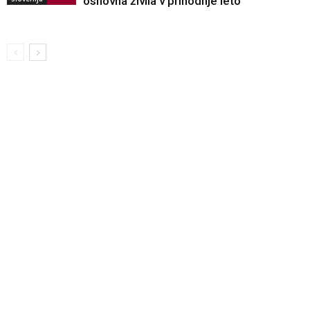
osnovna živila v prihodnje leto