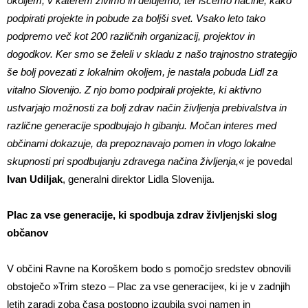
okoljem, v katerem živimo in delujemo, ter iščemo načine, kako
podpirati projekte in pobude za boljši svet. Vsako leto tako
podpremo več kot 200 različnih organizacij, projektov in
dogodkov. Ker smo se želeli v skladu z našo trajnostno strategijo
še bolj povezati z lokalnim okoljem, je nastala pobuda Lidl za
vitalno Slovenijo. Z njo bomo podpirali projekte, ki aktivno
ustvarjajo možnosti za bolj zdrav način življenja prebivalstva in
različne generacije spodbujajo h gibanju. Močan interes med
občinami dokazuje, da prepoznavajo pomen in vlogo lokalne
skupnosti pri spodbujanju zdravega načina življenja,«
je povedal
Ivan Udiljak
, generalni direktor Lidla Slovenija.
Plac za vse generacije, ki spodbuja zdrav življenjski slog
občanov
V občini Ravne na Koroškem bodo s pomočjo sredstev obnovili
obstoječo »Trim stezo – Plac za vse generacije«, ki je v zadnjih
letih zaradi zoba časa postopno izgubila svoj namen in