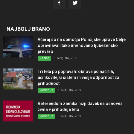
NAJBOLJ BRANO
Včeraj so na območju Policijske uprave Celje
obravnavali tako imenovano ljubezensko
prevaro
3. avgusta, 2026
Razno
Tri leta po poplavah: obnova po načrtih,
učinkovitejši sistem in večja odpornost za
prihodnost
3. avgusta, 2026
Slovenija
Referendum zamika nižji davek na osnovna
živila v prihodnje leto
5. avgusta, 2026
Slovenija