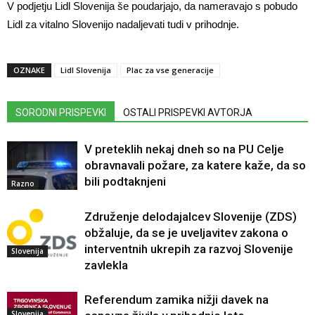
V podjetju Lidl Slovenija še poudarjajo, da nameravajo s pobudo
Lidl za vitalno Slovenijo nadaljevati tudi v prihodnje.
OZNAKE
Lidl Slovenija
Plac za vse generacije
SORODNI PRISPEVKI
OSTALI PRISPEVKI AVTORJA
V preteklih nekaj dneh so na PU Celje
obravnavali požare, za katere kaže, da so
bili podtaknjeni
Razno
Združenje delodajalcev Slovenije (ZDS)
obžaluje, da se je uveljavitev zakona o
interventnih ukrepih za razvoj Slovenije
Slovenija
zavlekla
Referendum zamika nižji davek na
Slovenija