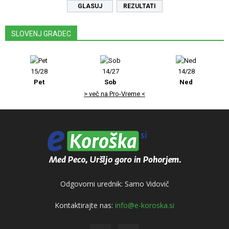
REZULTATI
SLOVENJ GRADEC
15/28
14/27
14/28
Pet
Sob
Ned
> več na Pro-Vreme <
Odgovorni urednik: Samo Vidovič
Kontaktirajte nas:
info@e-koroska.si