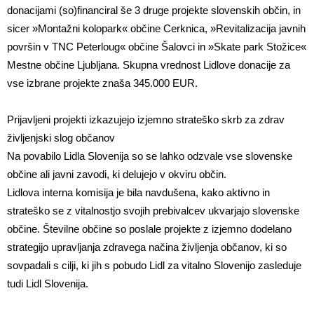
donacijami (so)financiral še 3 druge projekte slovenskih občin, in
sicer »Montažni kolopark« občine Cerknica, »Revitalizacija javnih
površin v TNC Peterloug« občine Šalovci in »Skate park Stožice«
Mestne občine Ljubljana. Skupna vrednost Lidlove donacije za
vse izbrane projekte znaša 345.000 EUR.
Prijavljeni projekti izkazujejo izjemno strateško skrb za zdrav
življenjski slog občanov
Na povabilo Lidla Slovenija so se lahko odzvale vse slovenske
občine ali javni zavodi, ki delujejo v okviru občin.
Lidlova interna komisija je bila navdušena, kako aktivno in
strateško se z vitalnostjo svojih prebivalcev ukvarjajo slovenske
občine. Številne občine so poslale projekte z izjemno dodelano
strategijo upravljanja zdravega načina življenja občanov, ki so
sovpadali s cilji, ki jih s pobudo Lidl za vitalno Slovenijo zasleduje
tudi Lidl Slovenija.