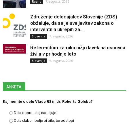
7. avgusta, 2026
Razno
Združenje delodajalcev Slovenije (ZDS)
obžaluje, da se je uveljavitev zakona o
interventnih ukrepih za...
7. avgusta, 2026
Slovenija
Referendum zamika nižji davek na osnovna
živila v prihodnje leto
5. avgusta, 2026
Slovenija
ANKETA
Kaj menite o delu Vlade RS in dr. Roberta Goloba?
Dela dobro - naj nadaljuje
Dela slabo - bolje bi bilo, če odstopi