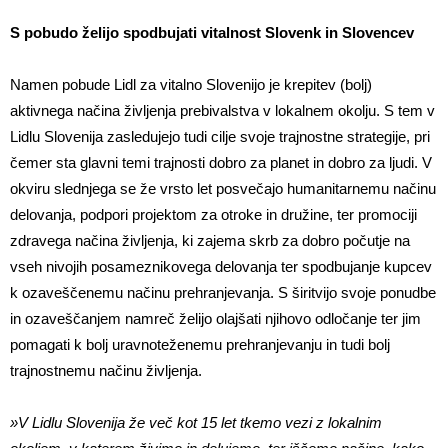
S pobudo želijo spodbujati vitalnost Slovenk in Slovencev
Namen pobude Lidl za vitalno Slovenijo je krepitev (bolj)
aktivnega načina življenja prebivalstva v lokalnem okolju. S tem v
Lidlu Slovenija zasledujejo tudi cilje svoje trajnostne strategije, pri
čemer sta glavni temi trajnosti dobro za planet in dobro za ljudi. V
okviru slednjega se že vrsto let posvečajo humanitarnemu načinu
delovanja, podpori projektom za otroke in družine, ter promociji
zdravega načina življenja, ki zajema skrb za dobro počutje na
vseh nivojih posameznikovega delovanja ter spodbujanje kupcev
k ozaveščenemu načinu prehranjevanja. S širitvijo svoje ponudbe
in ozaveščanjem namreč želijo olajšati njihovo odločanje ter jim
pomagati k bolj uravnoteženemu prehranjevanju in tudi bolj
trajnostnemu načinu življenja.
»V Lidlu Slovenija že več kot 15 let tkemo vezi z lokalnim