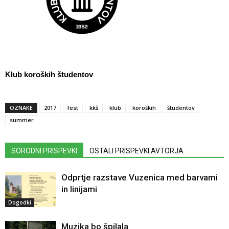
Klub koroških študentov
OZNAKE
2017
fest
kkš
klub
koroških
študentov
summer
SORODNI PRISPEVKI
OSTALI PRISPEVKI AVTORJA
Odprtje razstave Vuzenica med barvami
in linijami
Dogodki
Muzika bo špilala