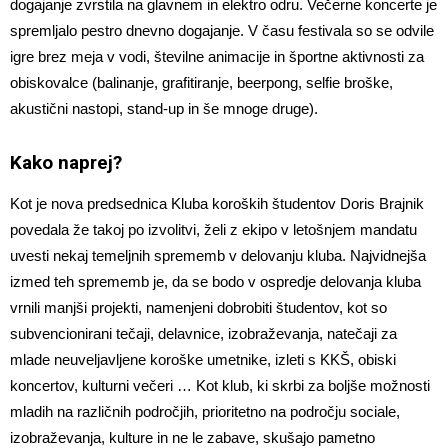
dogajanje zvrstila na glavnem in elektro odru. Večerne koncerte je
spremljalo pestro dnevno dogajanje. V času festivala so se odvile
igre brez meja v vodi, številne animacije in športne aktivnosti za
obiskovalce (balinanje, grafitiranje, beerpong, selfie broške,
akustični nastopi, stand-up in še mnoge druge).
Kako naprej?
Kot je nova predsednica Kluba koroških študentov Doris Brajnik
povedala že takoj po izvolitvi, želi z ekipo v letošnjem mandatu
uvesti nekaj temeljnih sprememb v delovanju kluba. Najvidnejša
izmed teh sprememb je, da se bodo v ospredje delovanja kluba
vrnili manjši projekti, namenjeni dobrobiti študentov, kot so
subvencionirani tečaji, delavnice, izobraževanja, natečaji za
mlade neuveljavljene koroške umetnike, izleti s KKŠ, obiski
koncertov, kulturni večeri … Kot klub, ki skrbi za boljše možnosti
mladih na različnih področjih, prioritetno na področju sociale,
izobraževanja, kulture in ne le zabave, skušajo pametno