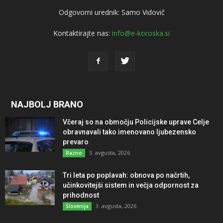
Odgovorni urednik: Samo Vidovič
Kontaktirajte nas:
info@e-koroska.si
NAJBOLJ BRANO
Včeraj so na območju Policijske uprave Celje
obravnavali tako imenovano ljubezensko
prevaro
3. avgusta, 2026
Razno
Tri leta po poplavah: obnova po načrtih,
učinkovitejši sistem in večja odpornost za
prihodnost
3. avgusta, 2026
Slovenija