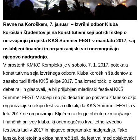
Ravne na Koroškem, 7. januar – Izvršni odbor Kluba
koroških študentov je na konstitutivni seji potrdil sklep o
neizvajanju projekta KKŠ Summer FEST v mandatu 2017, saj
oslabljeni finančni in organizacijski viri onemogočajo
njegovo nadgradnjo.
V prostorih KMKC Kompleks je v soboto, 7. 1. 2017, potekala
konstitutivna seja Izvršnega odbora Kluba koroških študentov z
zasebo tudi širše KKŠ ekipe 2017. Ena izmed točk, o katerih so
debatirali in glasovali, je bil priljubljen mladinski festival KKŠ
Summer FEST. V sklepu so po debati in po posvetu z lansko ožjo
organizacijsko ekipo festivala odločili, da KKŠ Summer FEST-a v
letu 2017 ne organizirajo. Ključen razlog je občutno zmanjšanje
finančnih prilivov kluba, ki onemogočajo kvalitetno izvedbo
festivala tudi v 2017 in njegovo programsko nadgradnjo. Tako
lanska kot letošnja ekipa namreč želi, da festival med obiskovalci