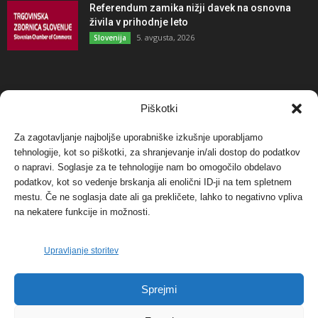
Referendum zamika nižji davek na osnovna
živila v prihodnje leto
5. avgusta, 2026
Slovenija
NAJBOLJ KOMENTIRANO
Piškotki
Za zagotavljanje najboljše uporabniške izkušnje uporabljamo
Protest proti vetrnim elektrarnam na Ojstrici, v
tehnologije, kot so piškotki, za shranjevanje in/ali dostop do podatkov
svetu pa vedno bolj...
o napravi. Soglasje za te tehnologije nam bo omogočilo obdelavo
12. maja, 2017
Dogodki
podatkov, kot so vedenje brskanja ali enolični ID-ji na tem spletnem
mestu. Če ne soglasja date ali ga prekličete, lahko to negativno vpliva
Tožilstvo v Celovcu v korist elektrarnam
na nekatere funkcije in možnosti.
Verbund
29. januarja, 2018
Dogodki
Upravljanje storitev
FOTO: Razstava cvetličarskega mojstra Andreja
Sprejmi
Rusa
27. novembra, 2017
Dogodki