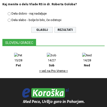
Kaj menite o delu Vlade RS in dr. Roberta Goloba?
Dela dobro - naj nadaljuje
Dela slabo - bolje bi bilo, če odstopi
REZULTATI
SLOVENJ GRADEC
15/28
14/27
14/28
Pet
Sob
Ned
> več na Pro-Vreme <