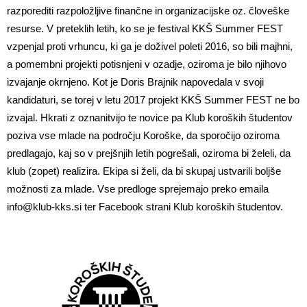
razporediti razpoložljive finančne in organizacijske oz. človeške
resurse. V preteklih letih, ko se je festival KKŠ Summer FEST
vzpenjal proti vrhuncu, ki ga je doživel poleti 2016, so bili majhni,
a pomembni projekti potisnjeni v ozadje, oziroma je bilo njihovo
izvajanje okrnjeno. Kot je Doris Brajnik napovedala v svoji
kandidaturi, se torej v letu 2017 projekt KKŠ Summer FEST ne bo
izvajal. Hkrati z oznanitvijo te novice pa Klub koroških študentov
poziva vse mlade na področju Koroške, da sporočijo oziroma
predlagajo, kaj so v prejšnjih letih pogrešali, oziroma bi želeli, da
klub (zopet) realizira. Ekipa si želi, da bi skupaj ustvarili boljše
možnosti za mlade. Vse predloge sprejemajo preko emaila
info@klub-kks.si
ter Facebook strani Klub koroških študentov.