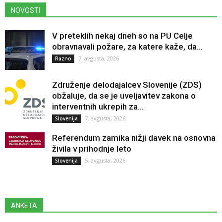
NOVOSTI
V preteklih nekaj dneh so na PU Celje
obravnavali požare, za katere kaže, da...
7. avgusta, 2026
Razno
Združenje delodajalcev Slovenije (ZDS)
obžaluje, da se je uveljavitev zakona o
interventnih ukrepih za...
7. avgusta, 2026
Slovenija
Referendum zamika nižji davek na osnovna
živila v prihodnje leto
5. avgusta, 2026
Slovenija
ANKETA