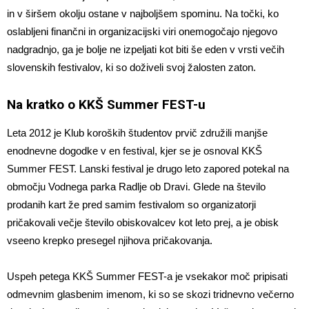
in v širšem okolju ostane v najboljšem spominu. Na točki, ko
oslabljeni finančni in organizacijski viri onemogočajo njegovo
nadgradnjo, ga je bolje ne izpeljati kot biti še eden v vrsti večih
slovenskih festivalov, ki so doživeli svoj žalosten zaton.
Na kratko o KKŠ Summer FEST-u
Leta 2012 je Klub koroških študentov prvič združili manjše
enodnevne dogodke v en festival, kjer se je osnoval KKŠ
Summer FEST. Lanski festival je drugo leto zapored potekal na
območju Vodnega parka Radlje ob Dravi. Glede na število
prodanih kart že pred samim festivalom so organizatorji
pričakovali večje število obiskovalcev kot leto prej, a je obisk
vseeno krepko presegel njihova pričakovanja.
Uspeh petega KKŠ Summer FEST-a je vsekakor moč pripisati
odmevnim glasbenim imenom, ki so se skozi tridnevno večerno