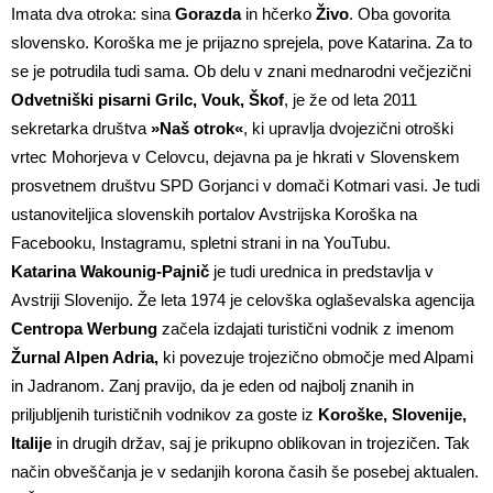
Imata dva otroka: sina
Gorazda
in hčerko
Živo
. Oba govorita
slovensko. Koroška me je prijazno sprejela, pove Katarina. Za to
se je potrudila tudi sama. Ob delu v znani mednarodni večjezični
Odvetniški pisarni Grilc, Vouk, Škof
, je že od leta 2011
sekretarka društva
»Naš otrok«
, ki upravlja dvojezični otroški
vrtec Mohorjeva v Celovcu, dejavna pa je hkrati v Slovenskem
prosvetnem društvu SPD Gorjanci v domači Kotmari vasi. Je tudi
ustanoviteljica slovenskih portalov Avstrijska Koroška na
Facebooku, Instagramu, spletni strani in na YouTubu.
Katarina Wakounig-Pajnič
je tudi urednica in predstavlja v
Avstriji Slovenijo. Že leta 1974 je celovška oglaševalska agencija
Centropa Werbung
začela izdajati turistični vodnik z imenom
Žurnal Alpen Adria,
ki povezuje trojezično območje med Alpami
in Jadranom. Zanj pravijo, da je eden od najbolj znanih in
priljubljenih turističnih vodnikov za goste iz
Koroške, Slovenije,
Italije
in drugih držav, saj je prikupno oblikovan in trojezičen. Tak
način obveščanja je v sedanjih korona časih še posebej aktualen.