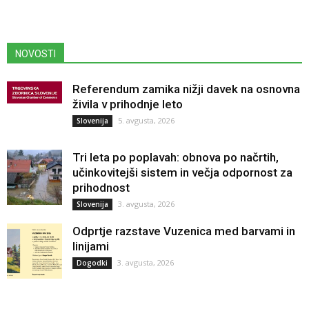
NOVOSTI
Referendum zamika nižji davek na osnovna
živila v prihodnje leto
5. avgusta, 2026
Slovenija
Tri leta po poplavah: obnova po načrtih,
učinkovitejši sistem in večja odpornost za
prihodnost
3. avgusta, 2026
Slovenija
Odprtje razstave Vuzenica med barvami in
linijami
3. avgusta, 2026
Dogodki