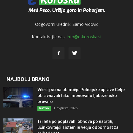
Odgovorni urednik: Samo Vidovič
Kontaktirajte nas:
info@e-koroska.si
NAJBOLJ BRANO
Včeraj so na območju Policijske uprave Celje
obravnavali tako imenovano ljubezensko
prevaro
3. avgusta, 2026
Razno
Tri leta po poplavah: obnova po načrtih,
učinkovitejši sistem in večja odpornost za