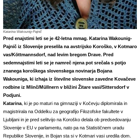
Katarina Wakounig-Pajnič
Pred enajstimi leti se je 42-letna mmag. Katarina Wakounig-
Pajnič iz Slovenije preselila na avstrijsko Koroško, v Kotmaro
vas/Köttmannsdorf, nad levim bregom Drave. Pred
sedemnajstimi leti se je namreč njena pot srečala s potjo
znanega koroškega slovenskega novinarja Bojana
Wakouniga, ki izhaja iz številne slovenske zavedne Kovačeve
rodbine iz Mlinč/Müllnern v bližini Žitare vasi/Sittersdorf v
Podjuni.
Katarina
, ki je po maturi na gimnaziji v Kočevju diplomirala in
magistrirala na Oddelku za geografijo Filozofske fakultete v
Ljubljani in je pred selitvijo na Koroško delala ob predsedovanju
Slovenije v EU v parlamentu, nato pa na Statističnem uradu
Republike Slovenije, in Bojan sta si v Kotmari vasi uredila dom.