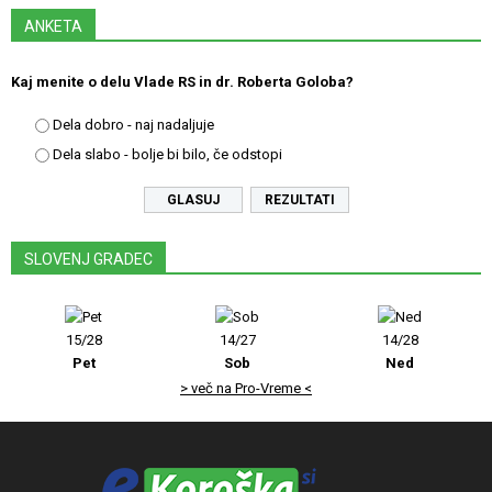
ANKETA
Kaj menite o delu Vlade RS in dr. Roberta Goloba?
Dela dobro - naj nadaljuje
Dela slabo - bolje bi bilo, če odstopi
REZULTATI
SLOVENJ GRADEC
15/28
14/27
14/28
Pet
Sob
Ned
> več na Pro-Vreme <