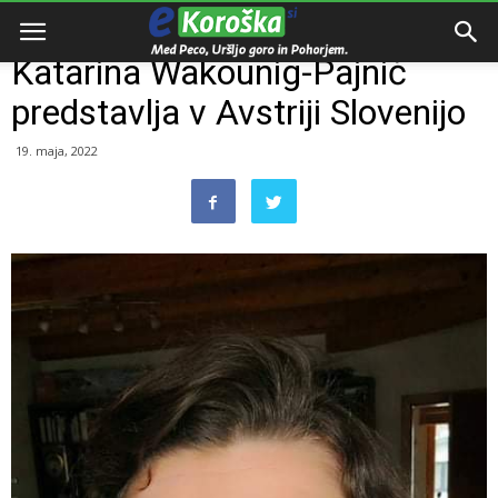
Domov
Zamejstvo
Katarina Wakounig-Pajnič
predstavlja v Avstriji Slovenijo
19. maja, 2022