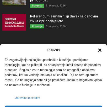
prihodnost
3. avgusta, 2026
Slovenija
Referendum zamika nižji davek na osnovna
živila v prihodnje leto
5. avgusta, 2026
Slovenija
NAJBOLJ KOMENTIRANO
Piškotki
Za zagotavljanje najboljše uporabniške izkušnje uporabljamo
Protest proti vetrnim elektrarnam na Ojstrici, v
svetu pa vedno bolj...
tehnologije, kot so piškotki, za shranjevanje in/ali dostop do podatkov
o napravi. Soglasje za te tehnologije nam bo omogočilo obdelavo
12. maja, 2017
Dogodki
podatkov, kot so vedenje brskanja ali enolični ID-ji na tem spletnem
mestu. Če ne soglasja date ali ga prekličete, lahko to negativno vpliva
Tožilstvo v Celovcu v korist elektrarnam
na nekatere funkcije in možnosti.
Verbund
29. januarja, 2018
Dogodki
Upravljanje storitev
FOTO: Razstava cvetličarskega mojstra Andreja