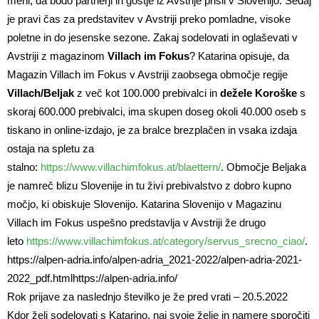
meni, da bodo partnerji in gostje iz Avstrije prišli v Slovenijo. Sedaj
je pravi čas za predstavitev v Avstriji preko pomladne, visoke
poletne in do jesenske sezone. Zakaj sodelovati in oglaševati v
Avstriji z magazinom
Villach im Fokus
? Katarina opisuje, da
Magazin Villach im Fokus v Avstriji zaobsega območje regije
Villach/Beljak
z več kot 100.000 prebivalci in
dežele Koroške
s
skoraj 600.000 prebivalci, ima skupen doseg okoli 40.000 oseb s
tiskano in online-izdajo, je za bralce brezplačen in vsaka izdaja
ostaja na spletu za
stalno:
https://www.villachimfokus.at/blaettern/
. Območje Beljaka
je namreč blizu Slovenije in tu živi prebivalstvo z dobro kupno
močjo, ki obiskuje Slovenijo. Katarina Slovenijo v Magazinu
Villach im Fokus uspešno predstavlja v Avstriji že drugo
leto
https://www.villachimfokus.at/category/servus_srecno_ciao/
.
https://alpen-adria.info/alpen-adria_2021-2022/alpen-adria-2021-
2022_pdf.htmlhttps://alpen-adria.info/
Rok prijave za naslednjo številko je že pred vrati – 20.5.2022
Kdor želi sodelovati s Katarino, naj svoje želje in namere sporočiti