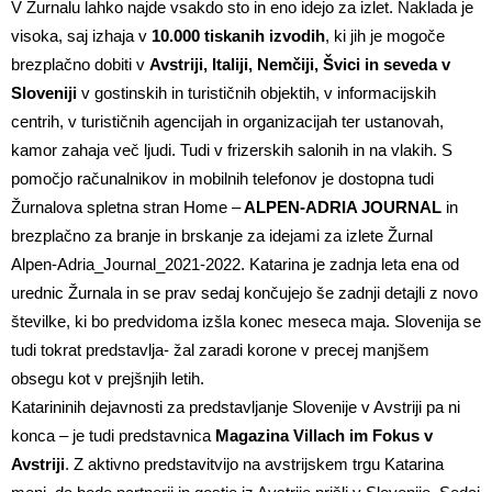
V Žurnalu lahko najde vsakdo sto in eno idejo za izlet. Naklada je
visoka, saj izhaja v
10.000 tiskanih izvodih
, ki jih je mogoče
brezplačno dobiti v
Avstriji, Italiji, Nemčiji, Švici in seveda v
Sloveniji
v gostinskih in turističnih objektih, v informacijskih
centrih, v turističnih agencijah in organizacijah ter ustanovah,
kamor zahaja več ljudi. Tudi v frizerskih salonih in na vlakih. S
pomočjo računalnikov in mobilnih telefonov je dostopna tudi
Žurnalova spletna stran Home –
ALPEN-ADRIA JOURNAL
in
brezplačno za branje in brskanje za idejami za izlete Žurnal
Alpen-Adria_Journal_2021-2022. Katarina je zadnja leta ena od
urednic Žurnala in se prav sedaj končujejo še zadnji detajli z novo
številke, ki bo predvidoma izšla konec meseca maja. Slovenija se
tudi tokrat predstavlja- žal zaradi korone v precej manjšem
obsegu kot v prejšnjih letih.
Katarininih dejavnosti za predstavljanje Slovenije v Avstriji pa ni
konca – je tudi predstavnica
Magazina Villach im Fokus v
Avstriji
. Z aktivno predstavitvijo na avstrijskem trgu Katarina