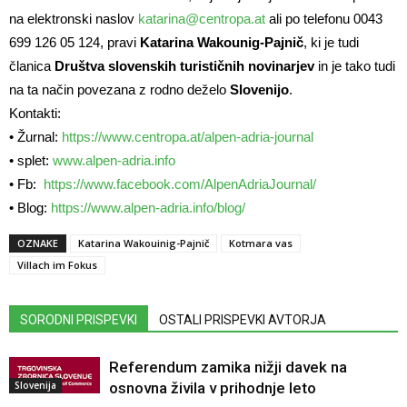
na elektronski naslov
katarina@centropa.at
ali po telefonu 0043
699 126 05 124, pravi
Katarina Wakounig-Pajnič
, ki je tudi
članica
Društva slovenskih turističnih novinarjev
in je tako tudi
na ta način povezana z rodno deželo
Slovenijo
.
Kontakti:
• Žurnal:
https://www.centropa.at/alpen-adria-journal
• splet:
www.alpen-adria.info
• Fb:
https://www.facebook.com/AlpenAdriaJournal/
• Blog:
https://www.alpen-adria.info/blog/
OZNAKE
Katarina Wakouinig-Pajnič
Kotmara vas
Villach im Fokus
SORODNI PRISPEVKI
OSTALI PRISPEVKI AVTORJA
Referendum zamika nižji davek na
Slovenija
osnovna živila v prihodnje leto