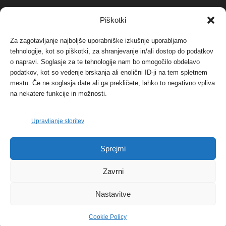
NAJBOLJ KOMENTIRANO
Piškotki
Za zagotavljanje najboljše uporabniške izkušnje uporabljamo
Protest proti vetrnim elektrarnam na Ojstrici, v
tehnologije, kot so piškotki, za shranjevanje in/ali dostop do podatkov
svetu pa vedno bolj...
o napravi. Soglasje za te tehnologije nam bo omogočilo obdelavo
12. maja, 2017
Dogodki
podatkov, kot so vedenje brskanja ali enolični ID-ji na tem spletnem
mestu. Če ne soglasja date ali ga prekličete, lahko to negativno vpliva
Tožilstvo v Celovcu v korist elektrarnam
na nekatere funkcije in možnosti.
Verbund
29. januarja, 2018
Dogodki
Upravljanje storitev
FOTO: Razstava cvetličarskega mojstra Andreja
Sprejmi
Rusa
27. novembra, 2017
Dogodki
Zavrni
Nastavitve
Cookie Policy
© 2026 | eKoroška.si