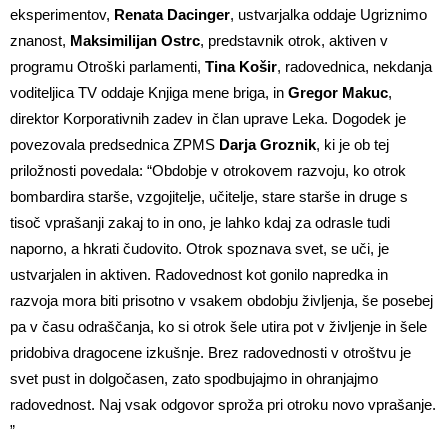
eksperimentov,
Renata Dacinger
, ustvarjalka oddaje Ugriznimo
znanost,
Maksimilijan Ostrc
, predstavnik otrok, aktiven v
programu Otroški parlamenti,
Tina Košir
, radovednica, nekdanja
voditeljica TV oddaje Knjiga mene briga, in
Gregor Makuc
,
direktor Korporativnih zadev in član uprave Leka. Dogodek je
povezovala predsednica ZPMS
Darja Groznik
, ki je ob tej
priložnosti povedala: “Obdobje v otrokovem razvoju, ko otrok
bombardira starše, vzgojitelje, učitelje, stare starše in druge s
tisoč vprašanji zakaj to in ono, je lahko kdaj za odrasle tudi
naporno, a hkrati čudovito. Otrok spoznava svet, se uči, je
ustvarjalen in aktiven. Radovednost kot gonilo napredka in
razvoja mora biti prisotno v vsakem obdobju življenja, še posebej
pa v času odraščanja, ko si otrok šele utira pot v življenje in šele
pridobiva dragocene izkušnje. Brez radovednosti v otroštvu je
svet pust in dolgočasen, zato spodbujajmo in ohranjajmo
radovednost. Naj vsak odgovor sproža pri otroku novo vprašanje.
”