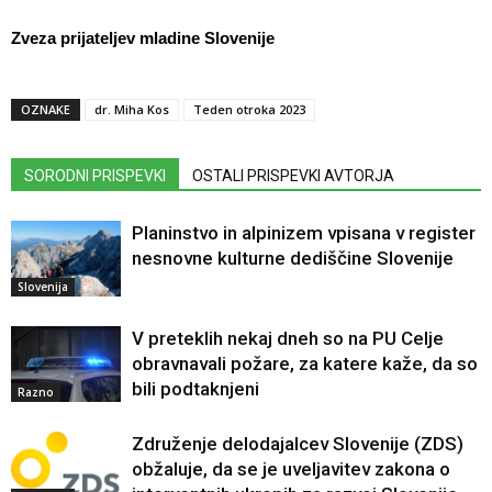
Zveza prijateljev mladine Slovenije
OZNAKE
dr. Miha Kos
Teden otroka 2023
SORODNI PRISPEVKI
OSTALI PRISPEVKI AVTORJA
Planinstvo in alpinizem vpisana v register
nesnovne kulturne dediščine Slovenije
Slovenija
V preteklih nekaj dneh so na PU Celje
obravnavali požare, za katere kaže, da so
bili podtaknjeni
Razno
Združenje delodajalcev Slovenije (ZDS)
obžaluje, da se je uveljavitev zakona o