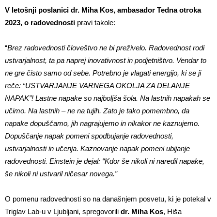
V letošnji poslanici dr. Miha Kos, ambasador Tedna otroka
2023, o radovednosti
pravi takole:
“
Brez radovednosti človeštvo ne bi preživelo. Radovednost rodi
ustvarjalnost, ta pa naprej inovativnost in podjetništvo. Vendar to
ne gre čisto samo od sebe. Potrebno je vlagati energijo, ki se ji
reče: “USTVARJANJE VARNEGA OKOLJA ZA DELANJE
NAPAK”! Lastne napake so najboljša šola. Na lastnih napakah se
učimo. Na lastnih – ne na tujih. Zato je tako pomembno, da
napake dopuščamo, jih nagrajujemo in nikakor ne kaznujemo.
Dopuščanje napak pomeni spodbujanje radovednosti,
ustvarjalnosti in učenja. Kaznovanje napak pomeni ubijanje
radovednosti. Einstein je dejal: “Kdor še nikoli ni naredil napake,
še nikoli ni ustvaril ničesar novega.”
O pomenu radovednosti so na današnjem posvetu, ki je potekal v
Triglav Lab-u v Ljubljani, spregovorili
dr. Miha Kos
, Hiša