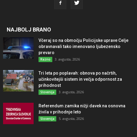
NAJBOLJ BRANO
Včeraj so na območju Policijske uprave Celje
obravnavali tako imenovano ljubezensko
prevaro
3. avgusta, 2026
Razno
Tri leta po poplavah: obnova po načrtih,
učinkovitejši sistem in večja odpornost za
prihodnost
3. avgusta, 2026
Slovenija
Referendum zamika nižji davek na osnovna
živila v prihodnje leto
5. avgusta, 2026
Slovenija