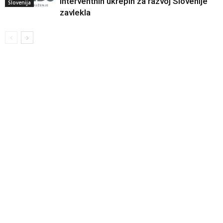
interventnih ukrepih za razvoj Slovenije
Slovenija
zavlekla