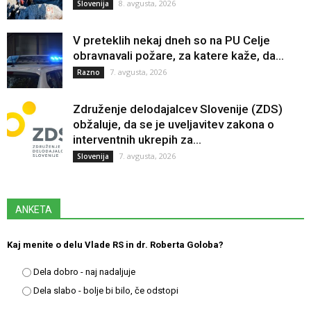
8. avgusta, 2026
Slovenija
V preteklih nekaj dneh so na PU Celje
obravnavali požare, za katere kaže, da...
7. avgusta, 2026
Razno
Združenje delodajalcev Slovenije (ZDS)
obžaluje, da se je uveljavitev zakona o
interventnih ukrepih za...
7. avgusta, 2026
Slovenija
ANKETA
Kaj menite o delu Vlade RS in dr. Roberta Goloba?
Dela dobro - naj nadaljuje
Dela slabo - bolje bi bilo, če odstopi