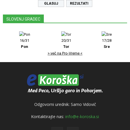
REZULTATI
SLOVENJ GRADEC
16/31
20/31
17/28
Pon
Tor
Sre
> več na Pro-Vreme <
Odgovorni urednik: Samo Vidovič
Kontaktirajte nas:
info@e-koroska.si