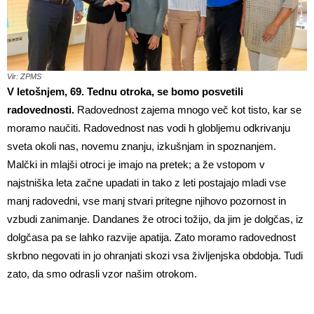
Vir: ZPMS
V letošnjem, 69. Tednu otroka, se bomo posvetili
radovednosti.
Radovednost zajema mnogo več kot tisto, kar se
moramo naučiti. Radovednost nas vodi h globljemu odkrivanju
sveta okoli nas, novemu znanju, izkušnjam in spoznanjem.
Malčki in mlajši otroci je imajo na pretek; a že vstopom v
najstniška leta začne upadati in tako z leti postajajo mladi vse
manj radovedni, vse manj stvari pritegne njihovo pozornost in
vzbudi zanimanje. Dandanes že otroci tožijo, da jim je dolgčas, iz
dolgčasa pa se lahko razvije apatija. Zato moramo radovednost
skrbno negovati in jo ohranjati skozi vsa življenjska obdobja. Tudi
zato, da smo odrasli vzor našim otrokom.