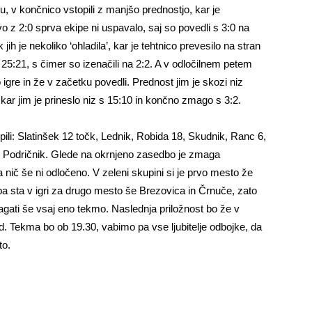
zu, v končnico vstopili z manjšo prednostjo, kar je
o z 2:0 sprva ekipe ni uspavalo, saj so povedli s 3:0 na
 jih je nekoliko ‘ohladila’, kar je tehtnico prevesilo na stran
 in 25:21, s čimer so izenačili na 2:2. A v odločilnem petem
ivo igre in že v začetku povedli. Prednost jim je skozi niz
 kar jim je prineslo niz s 15:10 in končno zmago s 3:2.
li: Slatinšek 12 točk, Lednik, Robida 18, Skudnik, Ranc 6,
in Podričnik. Glede na okrnjeno zasedbo je zmaga
nič še ni odločeno. V zeleni skupini si je prvo mesto že
a sta v igri za drugo mesto še Brezovica in Črnuče, zato
gati še vsaj eno tekmo. Naslednja priložnost bo že v
 Tekma bo ob 19.30, vabimo pa vse ljubitelje odbojke, da
to.