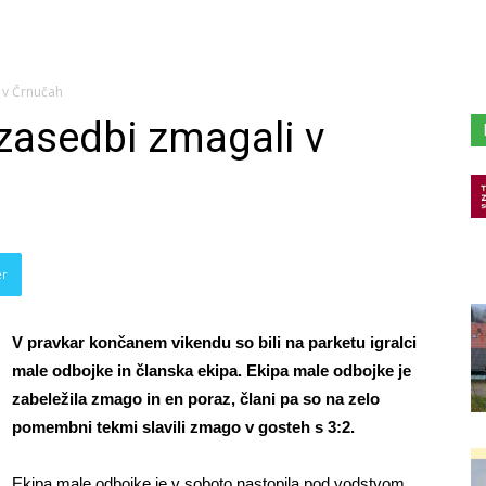
 v Črnučah
 zasedbi zmagali v
er
V pravkar končanem vikendu so bili na parketu igralci
male odbojke in članska ekipa. Ekipa male odbojke je
zabeležila zmago in en poraz, člani pa so na zelo
pomembni tekmi slavili zmago v gosteh s 3:2.
Ekipa male odbojke je v soboto nastopila pod vodstvom