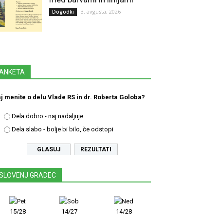
3. avgusta, 2026
Dogodki
ANKETA
j menite o delu Vlade RS in dr. Roberta Goloba?
Dela dobro - naj nadaljuje
Dela slabo - bolje bi bilo, če odstopi
REZULTATI
SLOVENJ GRADEC
15/28
14/27
14/28