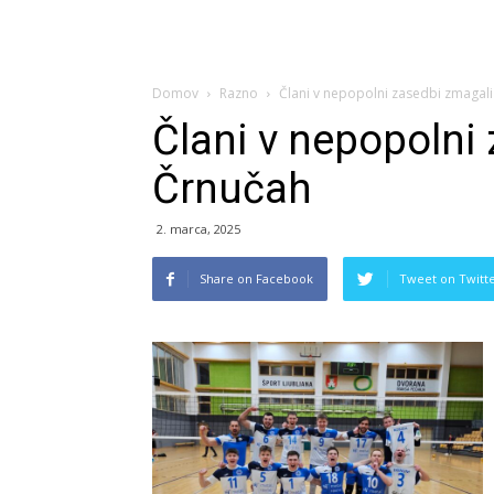
Domov
Razno
Člani v nepopolni zasedbi zmagali
Člani v nepopolni
Črnučah
2. marca, 2025
Share on Facebook
Tweet on Twitt