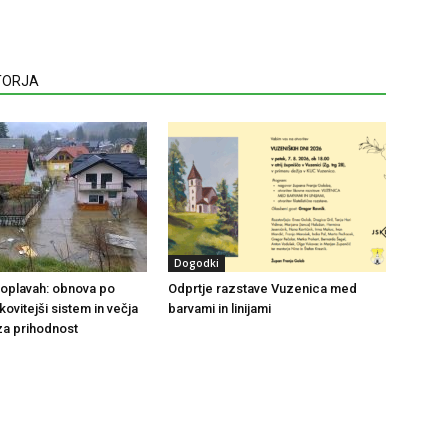
VTORJA
Dogodki
 poplavah: obnova po
Odprtje razstave Vuzenica med
nkovitejši sistem in večja
barvami in linijami
za prihodnost