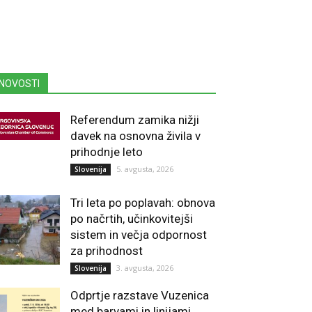
NOVOSTI
Referendum zamika nižji
davek na osnovna živila v
prihodnje leto
5. avgusta, 2026
Slovenija
Tri leta po poplavah: obnova
po načrtih, učinkovitejši
sistem in večja odpornost
za prihodnost
3. avgusta, 2026
Slovenija
Odprtje razstave Vuzenica
med barvami in linijami