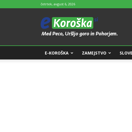
četrtek, avgust 6, 2026
e-
Koroška
E-KOROŠKA
ZAMEJSTVO
SLOVE