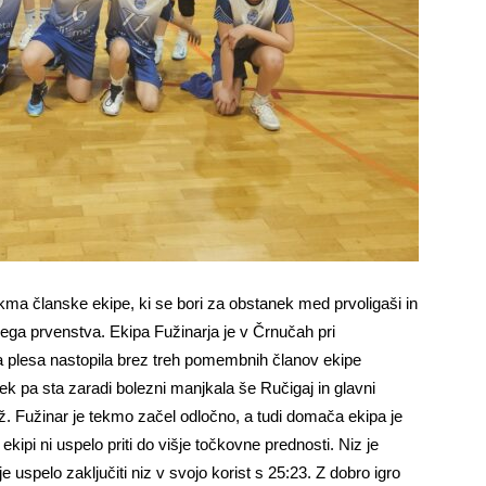
ma članske ekipe, ki se bori za obstanek med prvoligaši in
nega prvenstva. Ekipa Fužinarja je v Črnučah pri
plesa nastopila brez treh pomembnih članov ekipe
k pa sta zaradi bolezni manjkala še Ručigaj in glavni
ež. Fužinar je tekmo začel odločno, a tudi domača ekipa je
kipi ni uspelo priti do višje točkovne prednosti. Niz je
e uspelo zaključiti niz v svojo korist s 25:23. Z dobro igro