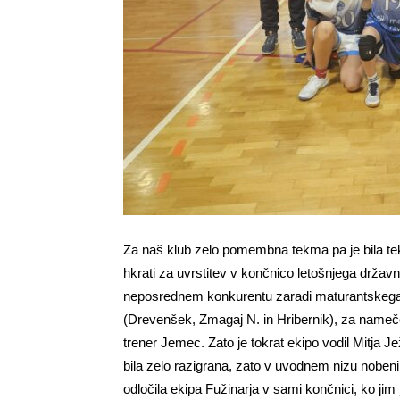
Za naš klub zelo pomembna tekma pa je bila tek
hkrati za uvrstitev v končnico letošnjega držav
neposrednem konkurentu zaradi maturantskega 
(Drevenšek, Zmagaj N. in Hribernik), za nameče
trener Jemec. Zato je tokrat ekipo vodil Mitja J
bila zelo razigrana, zato v uvodnem nizu nobeni e
odločila ekipa Fužinarja v sami končnici, ko jim j