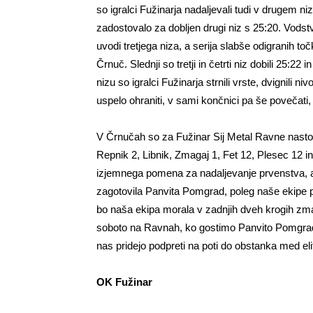
so igralci Fužinarja nadaljevali tudi v drugem ni
zadostovalo za dobljen drugi niz s 25:20. Vodstv
uvodi tretjega niza, a serija slabše odigranih točk
Črnuč. Slednji so tretji in četrti niz dobili 25:22
nizu so igralci Fužinarja strnili vrste, dvignili n
uspelo ohraniti, v sami končnici pa še povečati,
V Črnučah so za Fužinar Sij Metal Ravne nastopi
Repnik 2, Libnik, Zmagaj 1, Fet 12, Plesec 12 
izjemnega pomena za nadaljevanje prvenstva, a 
zagotovila Panvita Pomgrad, poleg naše ekipe p
bo naša ekipa morala v zadnjih dveh krogih zma
soboto na Ravnah, ko gostimo Panvito Pomgrad.
nas pridejo podpreti na poti do obstanka med eli
OK Fužinar