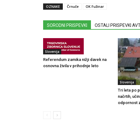
OZNAKE
Črnuče
OK Fužinar
SORODNI PRISPEVKI
OSTALI PRISPEVKI A
Slovenija
Referendum zamika nižji davek na
osnovna živila v prihodnje leto
Slovenija
Tri leta po
načrtih, uči
odpornost 