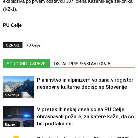
eksploziva po prvem odstavku 307. člena Kazenskega zakonika
(KZ-1).
PU Celje
OZNAKE
PU Celje
SORODNI PRISPEVKI
OSTALI PRISPEVKI AVTORJA
Planinstvo in alpinizem vpisana v register
nesnovne kulturne dediščine Slovenije
Slovenija
V preteklih nekaj dneh so na PU Celje
obravnavali požare, za katere kaže, da so
bili podtaknjeni
Razno