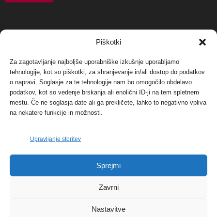
NAJBOLJ KOMENTIRANO
Piškotki
Za zagotavljanje najboljše uporabniške izkušnje uporabljamo
Protest proti vetrnim elektrarnam na Ojstrici, v
tehnologije, kot so piškotki, za shranjevanje in/ali dostop do podatkov
svetu pa vedno bolj...
o napravi. Soglasje za te tehnologije nam bo omogočilo obdelavo
12. maja, 2017
Dogodki
podatkov, kot so vedenje brskanja ali enolični ID-ji na tem spletnem
mestu. Če ne soglasja date ali ga prekličete, lahko to negativno vpliva
Tožilstvo v Celovcu v korist elektrarnam
na nekatere funkcije in možnosti.
Verbund
29. januarja, 2018
Dogodki
Upravljanje storitev
FOTO: Razstava cvetličarskega mojstra Andreja
Sprejmi
Rusa
27. novembra, 2017
Dogodki
Zavrni
Nastavitve