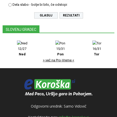
Dela slabo - bolje bi bilo, če odstopi
REZULTATI
SLOVENJ GRADEC
12/27
15/31
16/31
Ned
Pon
Tor
> več na Pro-Vreme <
Odgovorni urednik: Samo Vidovič