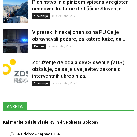
Planinstvo in alpinizem vpisana v register
nesnovne kulturne dediščine Slovenije
8. avgusta, 2026
Slovenija
V preteklih nekaj dneh so na PU Celje
obravnavali požare, za katere kaže, da...
7. avgusta, 2026
Razno
Združenje delodajalcev Slovenije (ZDS)
obžaluje, da se je uveljavitev zakona o
interventnih ukrepih za...
7. avgusta, 2026
Slovenija
ANKETA
Kaj menite o delu Vlade RS in dr. Roberta Goloba?
Dela dobro - naj nadaljuje