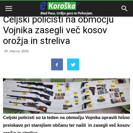
Domov
Razno
Celjski policisti na območju
Vojnika zasegli več kosov
orožja in streliva
29. marca, 2026
Celjski policisti so ta teden na območju Vojnika opravili hišno
preiskavo pri starejšem občanu ter našli in zasegli več kosov
orožja in streliva.