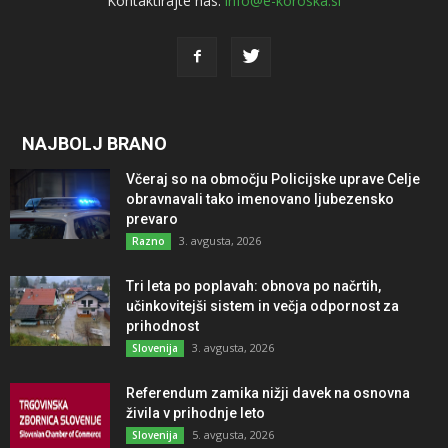
Kontaktirajte nas:
info@e-koroska.si
NAJBOLJ BRANO
Včeraj so na območju Policijske uprave Celje
obravnavali tako imenovano ljubezensko
prevaro
3. avgusta, 2026
Razno
Tri leta po poplavah: obnova po načrtih,
učinkovitejši sistem in večja odpornost za
prihodnost
3. avgusta, 2026
Slovenija
Referendum zamika nižji davek na osnovna
živila v prihodnje leto
5. avgusta, 2026
Slovenija