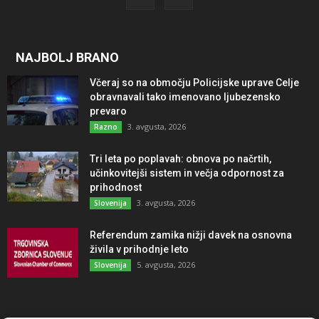
NAJBOLJ BRANO
Včeraj so na območju Policijske uprave Celje
obravnavali tako imenovano ljubezensko
prevaro
3. avgusta, 2026
Razno
Tri leta po poplavah: obnova po načrtih,
učinkovitejši sistem in večja odpornost za
prihodnost
3. avgusta, 2026
Slovenija
Referendum zamika nižji davek na osnovna
živila v prihodnje leto
5. avgusta, 2026
Slovenija