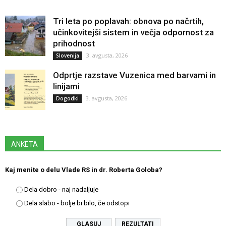
Tri leta po poplavah: obnova po načrtih,
učinkovitejši sistem in večja odpornost za
prihodnost
3. avgusta, 2026
Slovenija
Odprtje razstave Vuzenica med barvami in
linijami
3. avgusta, 2026
Dogodki
ANKETA
Kaj menite o delu Vlade RS in dr. Roberta Goloba?
Dela dobro - naj nadaljuje
Dela slabo - bolje bi bilo, če odstopi
REZULTATI