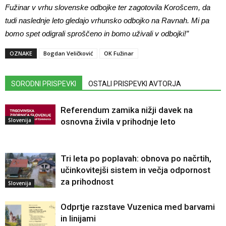
Fužinar v vrhu slovenske odbojke ter zagotovila Korošcem, da
tudi naslednje leto gledajo vrhunsko odbojko na Ravnah. Mi pa
bomo spet odigrali sproščeno in bomo uživali v odbojki!”
OZNAKE
Bogdan Veličković
OK Fužinar
SORODNI PRISPEVKI
OSTALI PRISPEVKI AVTORJA
Referendum zamika nižji davek na
Slovenija
osnovna živila v prihodnje leto
Tri leta po poplavah: obnova po načrtih,
učinkovitejši sistem in večja odpornost
za prihodnost
Slovenija
Odprtje razstave Vuzenica med barvami
in linijami