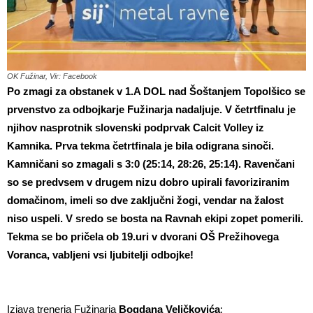
OK Fužinar, Vir: Facebook
Po zmagi za obstanek v 1.A DOL nad Šoštanjem Topolšico se
prvenstvo za odbojkarje Fužinarja nadaljuje. V četrtfinalu je
njihov nasprotnik slovenski podprvak Calcit Volley iz
Kamnika. Prva tekma četrtfinala je bila odigrana sinoči.
Kamničani so zmagali s 3:0 (25:14, 28:26, 25:14). Ravenčani
so se predvsem v drugem nizu dobro upirali favoriziranim
domačinom, imeli so dve zaključni žogi, vendar na žalost
niso uspeli. V sredo se bosta na Ravnah ekipi zopet pomerili.
Tekma se bo pričela ob 19.uri v dvorani OŠ Prežihovega
Voranca, vabljeni vsi ljubitelji odbojke!
Izjava trenerja Fužinarja
Bogdana Veličkovića
: