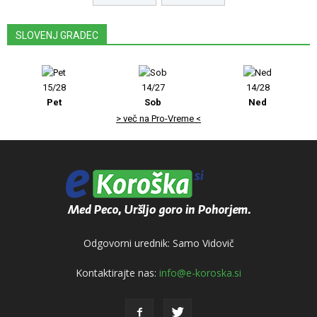
SLOVENJ GRADEC
15/28
14/27
14/28
Pet
Sob
Ned
> več na Pro-Vreme <
Odgovorni urednik: Samo Vidovič
Kontaktirajte nas:
info@e-koroska.si