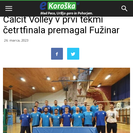
Domov
Razno
Calcit Volley v prvi tekmi
četrtfinala premagal Fužinar
26. marca, 2023