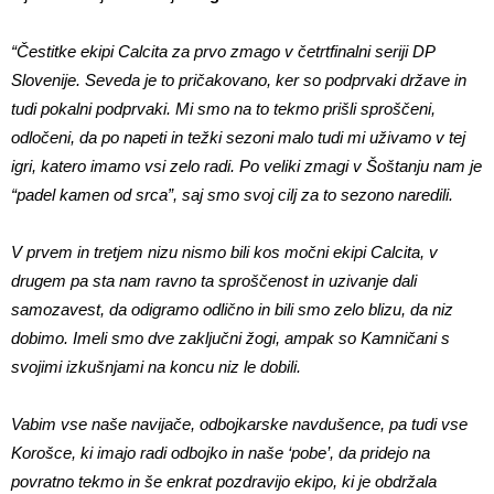
“Čestitke ekipi Calcita za prvo zmago v četrtfinalni seriji DP
Slovenije. Seveda je to pričakovano, ker so podprvaki države in
tudi pokalni podprvaki. Mi smo na to tekmo prišli sproščeni,
odločeni, da po napeti in težki sezoni malo tudi mi uživamo v tej
igri, katero imamo vsi zelo radi. Po veliki zmagi v Šoštanju nam je
“padel kamen od srca”, saj smo svoj cilj za to sezono naredili.
V prvem in tretjem nizu nismo bili kos močni ekipi Calcita, v
drugem pa sta nam ravno ta sproščenost in uzivanje dali
samozavest, da odigramo odlično in bili smo zelo blizu, da niz
dobimo. Imeli smo dve zaključni žogi, ampak so Kamničani s
svojimi izkušnjami na koncu niz le dobili.
Vabim vse naše navijače, odbojkarske navdušence, pa tudi vse
Korošce, ki imajo radi odbojko in naše ‘pobe’, da pridejo na
povratno tekmo in še enkrat pozdravijo ekipo, ki je obdržala