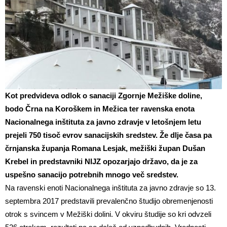
Kot predvideva odlok o sanaciji Zgornje Mežiške doline,
bodo Črna na Koroškem in Mežica ter ravenska enota
Nacionalnega inštituta za javno zdravje v letošnjem letu
prejeli 750 tisoč evrov sanacijskih sredstev. Že dlje časa pa
črnjanska županja Romana Lesjak, mežiški župan Dušan
Krebel in predstavniki NIJZ opozarjajo državo, da je za
uspešno sanacijo potrebnih mnogo več sredstev.
Na ravenski enoti Nacionalnega inštituta za javno zdravje so 13.
septembra 2017 predstavili prevalenčno študijo obremenjenosti
otrok s svincem v Mežiški dolini. V okviru študije so kri odvzeli