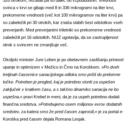
526 otrokom, rezultati pa so daleč od vzpodbudnih. Vrednosti
svinca v krvi se gibajo med 8 in 336 mikrogrami na liter krvi,
prekomerne vrednosti (več kot 100 mikrogramov na liter krvi) pa
so zabeležili pri 30 otrokih, kar znaša slabih šest odstotkov vseh
preverjanih. Med preverjanimi triletniki so prekomerne vrednosti
zabeležili pri 16 odstotkih. NIJZ ugotavlja, da se zastrupljenost
otrok s svincem ne zmanjšuje več.
Okoljski minister Jure Leben je po obetavnem zaslišanju prinesel
upanje in optimizem v Mežico in Črno na Koroškem.
»Po dveh
tretjinah časovnice sanacijskega odloka smo prišli do prelomne
točke. Potreben je pregled, kaj je potrebno storiti za uspešen
zaključek v kratkem času, a s takšno dinamiko sanacija ne bo
uspešna,«
pravi Krebel in meni, da je za uspeh potrebno dodati
finančna sredstva.
»Potrebujemo osem milijonov evrov dodatnih
sredstev, za katera smo že pred časom zaprosili,«
je za portal e-
Koroška pred časom dejala Romana Lesjak.