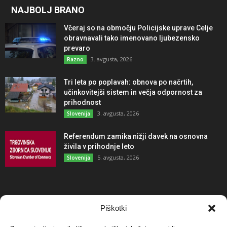
NAJBOLJ BRANO
Včeraj so na območju Policijske uprave Celje
obravnavali tako imenovano ljubezensko
prevaro
3. avgusta, 2026
Razno
Tri leta po poplavah: obnova po načrtih,
učinkovitejši sistem in večja odpornost za
prihodnost
3. avgusta, 2026
Slovenija
Referendum zamika nižji davek na osnovna
živila v prihodnje leto
5. avgusta, 2026
Slovenija
NAJBOLJ KOMENTIRANO
Piškotki