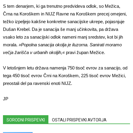
S tem denarjem, ki ga trenutno predvideva odlok, so Mežica,
Črna na Koroškem in NIJZ Ravne na Koroškem precej omejeni,
težko izpeljejo kakšne konkretne sanacijske ukrepe, pojasnjuje
Dušan Krebel. Da je sanacija še manj učinkovita, pa država
vsako leto za sanacijski odlok nameni manj sredstev, kot bi jih
morala.
»Popolna sanacija okolja je iluzorna. Sanirati moramo
večja žarišča v urbanih okoljih,«
pravi župan Mežice.
V letošnjem letu država namenja 750 tisoč evrov za sanacijo, od
tega 450 tisoč evrov Črni na Koroškem, 225 tisoč evrov Mežici,
preostali del pa ravenski enoti NIJZ.
JP
SORODNI PRISPEVKI
OSTALI PRISPEVKI AVTORJA