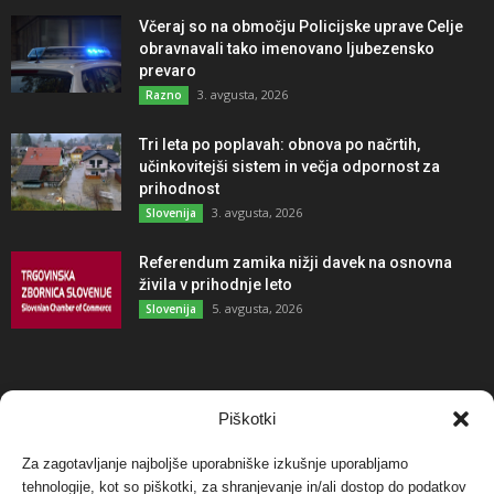
Včeraj so na območju Policijske uprave Celje
obravnavali tako imenovano ljubezensko
prevaro
3. avgusta, 2026
Razno
Tri leta po poplavah: obnova po načrtih,
učinkovitejši sistem in večja odpornost za
prihodnost
3. avgusta, 2026
Slovenija
Referendum zamika nižji davek na osnovna
živila v prihodnje leto
5. avgusta, 2026
Slovenija
NAJBOLJ KOMENTIRANO
Piškotki
Za zagotavljanje najboljše uporabniške izkušnje uporabljamo
Protest proti vetrnim elektrarnam na Ojstrici, v
tehnologije, kot so piškotki, za shranjevanje in/ali dostop do podatkov
svetu pa vedno bolj...