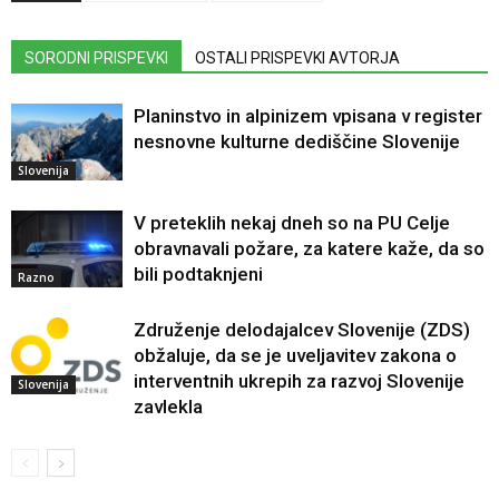
SORODNI PRISPEVKI
OSTALI PRISPEVKI AVTORJA
Planinstvo in alpinizem vpisana v register
nesnovne kulturne dediščine Slovenije
Slovenija
V preteklih nekaj dneh so na PU Celje
obravnavali požare, za katere kaže, da so
bili podtaknjeni
Razno
Združenje delodajalcev Slovenije (ZDS)
obžaluje, da se je uveljavitev zakona o
interventnih ukrepih za razvoj Slovenije
Slovenija
zavlekla