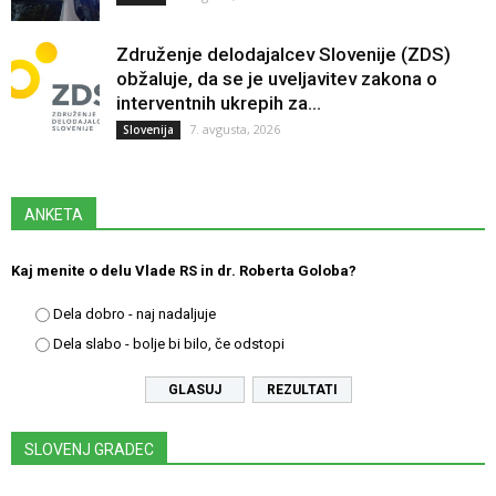
Združenje delodajalcev Slovenije (ZDS)
obžaluje, da se je uveljavitev zakona o
interventnih ukrepih za...
7. avgusta, 2026
Slovenija
ANKETA
Kaj menite o delu Vlade RS in dr. Roberta Goloba?
Dela dobro - naj nadaljuje
Dela slabo - bolje bi bilo, če odstopi
REZULTATI
SLOVENJ GRADEC