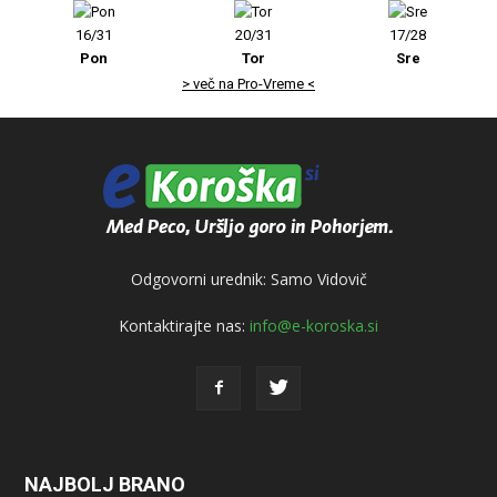
16/31
20/31
17/28
Pon
Tor
Sre
> več na Pro-Vreme <
Odgovorni urednik: Samo Vidovič
Kontaktirajte nas:
info@e-koroska.si
NAJBOLJ BRANO