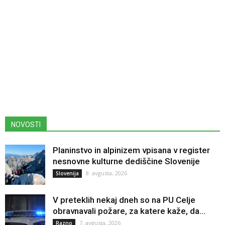
NOVOSTI
Planinstvo in alpinizem vpisana v register
nesnovne kulturne dediščine Slovenije
8. avgusta, 2026
Slovenija
V preteklih nekaj dneh so na PU Celje
obravnavali požare, za katere kaže, da...
7. avgusta, 2026
Razno