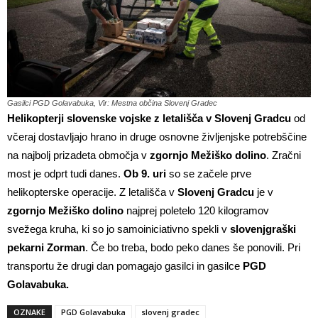
Gasilci PGD Golavabuka, Vir: Mestna občina Slovenj Gradec
Helikopterji slovenske vojske z letališča v Slovenj Gradcu
od
včeraj dostavljajo hrano in druge osnovne življenjske potrebščine
na najbolj prizadeta območja v
zgornjo Mežiško dolino
. Zračni
most je odprt tudi danes.
Ob 9. uri
so se začele prve
helikopterske operacije. Z letališča v
Slovenj
Gradcu
je v
zgornjo Mežiško dolino
najprej poletelo 120 kilogramov
svežega kruha, ki so jo samoiniciativno spekli v
slovenjgraški
pekarni Zorman
. Če bo treba, bodo peko danes še ponovili. Pri
transportu že drugi dan pomagajo gasilci in gasilce
PGD
Golavabuka.
OZNAKE
PGD Golavabuka
slovenj gradec