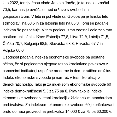
leto 2022, torej v času vlade Janeza Janše, je ta indeks znašal
70,5, kar nas je uvrščalo med države s svobodnim
gospodarstvom. V letu in pol vlade dr. Goloba pa je lansko leto
strmoglavil na 68,5 in za letošnje leto na 65,9. Torej se padanje
indeksa še pospešuje. V tem pogledu smo zaostali celo za vrsto
postkomunističnih držav: Estonija 77,8, Litva 72,9, Latvija 71,5,
Češka 70,7, Bolgarija 68,5, Slovaška 68,3, Hrvaška 67,7 in
Poljska 66,0.
Usodnost padanja indeksa ekonomske svobode pa postane
očitna, če si pogledamo njegovo tesno korelativno povezavo z
osnovnimi indikatorji uspešne moderne in demokratične družbe.
Indeks ekonomske svobode je namreč v tesni korelaciji z
demokratičnostjo. Tako je za indeksom ekonomske svobode 60
indeks demokratičnosti 5,3 za 75 pa 8. Prav tako je indeks
ekonomske svobode v tesni korelaciji z življenjskim standardom
prebivalstva. Za indeksom ekonomske svobode 60 je pričakovani
bruto domači proizvod na prebivalca 14,000 € za 75 pa 60,000 €.