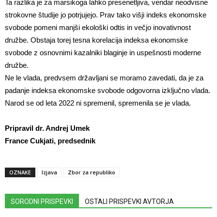
Ta razlika je za marsikoga lahko presenetljiva, vendar neodvisne
strokovne študije jo potrjujejo. Prav tako višji indeks ekonomske
svobode pomeni manjši ekološki odtis in večjo inovativnost
družbe. Obstaja torej tesna korelacija indeksa ekonomske
svobode z osnovnimi kazalniki blaginje in uspešnosti moderne
družbe.
Ne le vlada, predvsem državljani se moramo zavedati, da je za
padanje indeksa ekonomske svobode odgovorna izključno vlada.
Narod se od leta 2022 ni spremenil, spremenila se je vlada.
Pripravil dr. Andrej Umek
France Cukjati, predsednik
OZNAKE
Izjava
Zbor za republiko
SORODNI PRISPEVKI
OSTALI PRISPEVKI AVTORJA