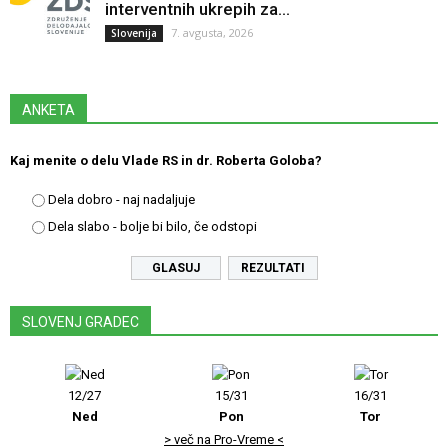
interventnih ukrepih za...
7. avgusta, 2026
Slovenija
ANKETA
Kaj menite o delu Vlade RS in dr. Roberta Goloba?
Dela dobro - naj nadaljuje
Dela slabo - bolje bi bilo, če odstopi
REZULTATI
SLOVENJ GRADEC
12/27
15/31
16/31
Ned
Pon
Tor
> več na Pro-Vreme <