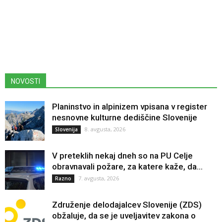
NOVOSTI
Planinstvo in alpinizem vpisana v register
nesnovne kulturne dediščine Slovenije
8. avgusta, 2026
Slovenija
V preteklih nekaj dneh so na PU Celje
obravnavali požare, za katere kaže, da...
7. avgusta, 2026
Razno
Združenje delodajalcev Slovenije (ZDS)
obžaluje, da se je uveljavitev zakona o