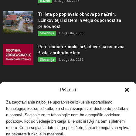
3. avgusta, 2026
Razno
Tri leta po poplavah: obnova po načrtih,
učinkovitejši sistem in večja odpornost za
prihodnost
3. avgusta, 2026
Slovenija
Referendum zamika nižji davek na osnovna
živila v prihodnje leto
5. avgusta, 2026
Slovenija
NAJBOLJ KOMENTIRANO
Piškotki
Za zagotavljanje najboljše uporabniške izkušnje uporabljamo
Protest proti vetrnim elektrarnam na Ojstrici, v
tehnologije, kot so piškotki, za shranjevanje in/ali dostop do podatkov
svetu pa vedno bolj...
o napravi. Soglasje za te tehnologije nam bo omogočilo obdelavo
12. maja, 2017
Dogodki
podatkov, kot so vedenje brskanja ali enolični ID-ji na tem spletnem
mestu. Če ne soglasja date ali ga prekličete, lahko to negativno vpliva
Tožilstvo v Celovcu v korist elektrarnam
na nekatere funkcije in možnosti.