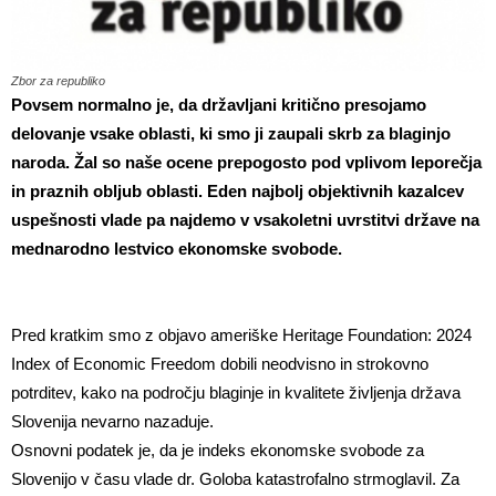
Zbor za republiko
Povsem normalno je, da državljani kritično presojamo
delovanje vsake oblasti, ki smo ji zaupali skrb za blaginjo
naroda. Žal so naše ocene prepogosto pod vplivom leporečja
in praznih obljub oblasti. Eden najbolj objektivnih kazalcev
uspešnosti vlade pa najdemo v vsakoletni uvrstitvi države na
mednarodno lestvico ekonomske svobode.
Pred kratkim smo z objavo ameriške Heritage Foundation: 2024
Index of Economic Freedom dobili neodvisno in strokovno
potrditev, kako na področju blaginje in kvalitete življenja država
Slovenija nevarno nazaduje.
Osnovni podatek je, da je indeks ekonomske svobode za
Slovenijo v času vlade dr. Goloba katastrofalno strmoglavil. Za