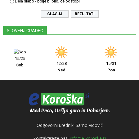
Dela slabo - bolje bi bilo, če odstopi
REZULTATI
SLOVENJ GRADEC
15/25
12/28
15/31
Sob
Ned
Pon
Odgovorni urednik: Samo Vidovič
Kontaktirajte nas:
info@e-koroska.si