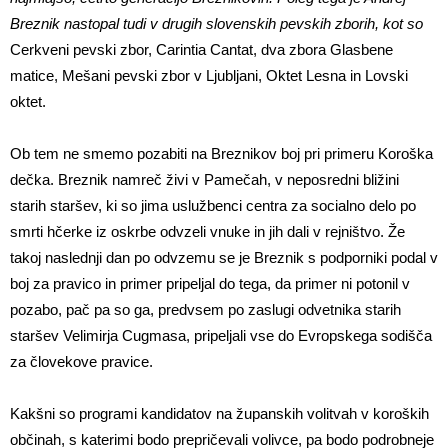
Breznik nastopal tudi v drugih slovenskih pevskih zborih, kot so
Cerkveni pevski zbor, Carintia Cantat, dva zbora Glasbene
matice, Mešani pevski zbor v Ljubljani, Oktet Lesna in Lovski
oktet.
Ob tem ne smemo pozabiti na Breznikov boj pri primeru Koroška
dečka. Breznik namreč živi v Pamečah, v neposredni bližini
starih staršev, ki so jima uslužbenci centra za socialno delo po
smrti hčerke iz oskrbe odvzeli vnuke in jih dali v rejništvo. Že
takoj naslednji dan po odvzemu se je Breznik s podporniki podal v
boj za pravico in primer pripeljal do tega, da primer ni potonil v
pozabo, pač pa so ga, predvsem po zaslugi odvetnika starih
staršev Velimirja Cugmasa, pripeljali vse do Evropskega sodišča
za človekove pravice.
Kakšni so programi kandidatov na županskih volitvah v koroških
občinah, s katerimi bodo prepričevali volivce, pa bodo podrobneje