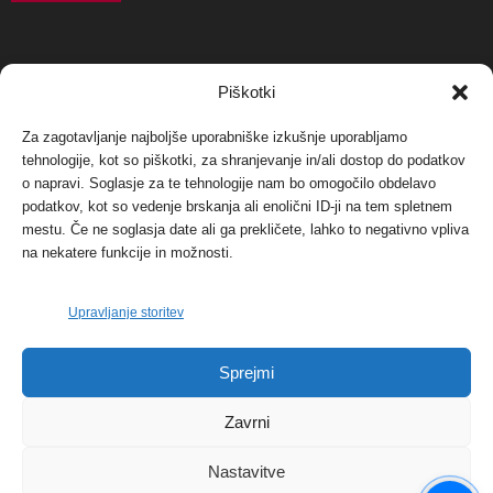
NAJBOLJ KOMENTIRANO
Piškotki
Za zagotavljanje najboljše uporabniške izkušnje uporabljamo
Protest proti vetrnim elektrarnam na Ojstrici, v
tehnologije, kot so piškotki, za shranjevanje in/ali dostop do podatkov
svetu pa vedno bolj...
o napravi. Soglasje za te tehnologije nam bo omogočilo obdelavo
12. maja, 2017
Dogodki
podatkov, kot so vedenje brskanja ali enolični ID-ji na tem spletnem
mestu. Če ne soglasja date ali ga prekličete, lahko to negativno vpliva
Tožilstvo v Celovcu v korist elektrarnam
na nekatere funkcije in možnosti.
Verbund
29. januarja, 2018
Dogodki
Upravljanje storitev
FOTO: Razstava cvetličarskega mojstra Andreja
Sprejmi
Rusa
27. novembra, 2017
Dogodki
Zavrni
Nastavitve