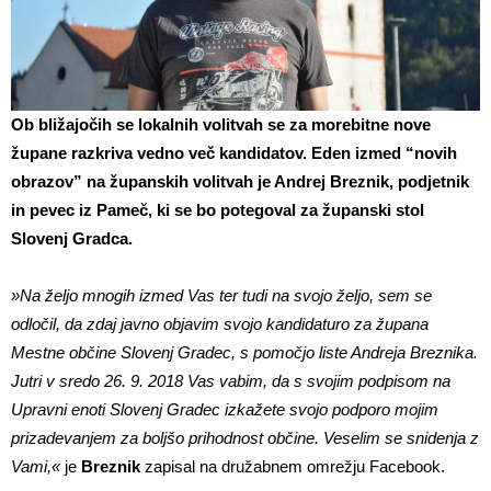
Ob bližajočih se lokalnih volitvah se za morebitne nove
župane razkriva vedno več kandidatov. Eden izmed “novih
obrazov” na županskih volitvah je Andrej Breznik, podjetnik
in pevec iz Pameč, ki se bo potegoval za županski stol
Slovenj Gradca.
»Na željo mnogih izmed Vas ter tudi na svojo željo, sem se
odločil, da zdaj javno objavim svojo kandidaturo za župana
Mestne občine Slovenj Gradec, s pomočjo liste Andreja Breznika.
Jutri v sredo 26. 9. 2018 Vas vabim, da s svojim podpisom na
Upravni enoti Slovenj Gradec izkažete svojo podporo mojim
prizadevanjem za boljšo prihodnost občine. Veselim se snidenja z
Vami,«
je
Breznik
zapisal na družabnem omrežju Facebook.