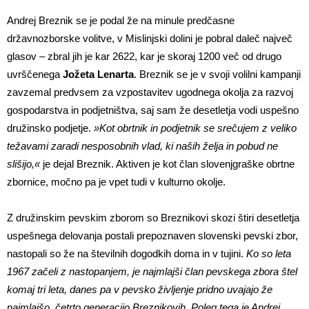
Andrej Breznik se je podal že na minule predčasne
državnozborske volitve, v Mislinjski dolini je pobral daleč največ
glasov – zbral jih je kar 2622, kar je skoraj 1200 več od drugo
uvrščenega
Jožeta Lenarta
. Breznik se je v svoji volilni kampanji
zavzemal predvsem za vzpostavitev ugodnega okolja za razvoj
gospodarstva in podjetništva, saj sam že desetletja vodi uspešno
družinsko podjetje.
»Kot obrtnik in podjetnik se srečujem z veliko
težavami zaradi nesposobnih vlad, ki naših želja in pobud ne
slišijo,«
je dejal Breznik. Aktiven je kot član slovenjgraške obrtne
zbornice, močno pa je vpet tudi v kulturno okolje.
Z družinskim pevskim zborom so Breznikovi skozi štiri desetletja
uspešnega delovanja postali prepoznaven slovenski pevski zbor,
nastopali so že na številnih dogodkih doma in v tujini.
Ko so leta
1967 začeli z nastopanjem, je najmlajši član pevskega zbora štel
komaj tri leta, danes pa v pevsko življenje pridno uvajajo že
najmlajšo, četrto generacijo Breznikovih. Poleg tega je Andrej