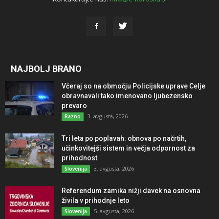
NAJBOLJ BRANO
Včeraj so na območju Policijske uprave Celje
obravnavali tako imenovano ljubezensko
prevaro
3. avgusta, 2026
Razno
Tri leta po poplavah: obnova po načrtih,
učinkovitejši sistem in večja odpornost za
prihodnost
3. avgusta, 2026
Slovenija
Referendum zamika nižji davek na osnovna
živila v prihodnje leto
5. avgusta, 2026
Slovenija