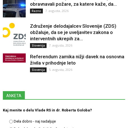
obravnavali požare, za katere kaže, da...
7. avgusta, 2026
Razno
Združenje delodajalcev Slovenije (ZDS)
obžaluje, da se je uveljavitev zakona o
interventnih ukrepih za...
7. avgusta, 2026
Slovenija
Referendum zamika nižji davek na osnovna
živila v prihodnje leto
5. avgusta, 2026
Slovenija
ANKETA
Kaj menite o delu Vlade RS in dr. Roberta Goloba?
Dela dobro - naj nadaljuje