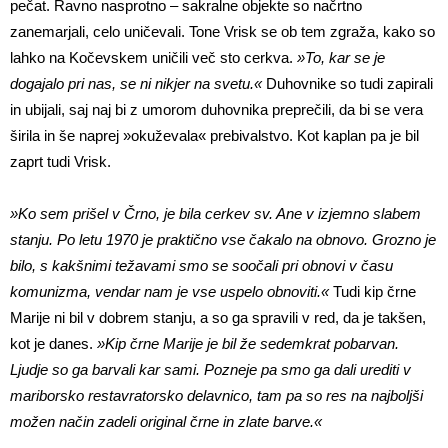
pečat. Ravno nasprotno – sakralne objekte so načrtno
zanemarjali, celo uničevali. Tone Vrisk se ob tem zgraža, kako so
lahko na Kočevskem uničili več sto cerkva.
»To, kar se je
dogajalo pri nas, se ni nikjer na svetu.«
Duhovnike so tudi zapirali
in ubijali, saj naj bi z umorom duhovnika preprečili, da bi se vera
širila in še naprej »okuževala« prebivalstvo. Kot kaplan pa je bil
zaprt tudi Vrisk.
»Ko sem prišel v Črno, je bila cerkev sv. Ane v izjemno slabem
stanju. Po letu 1970 je praktično vse čakalo na obnovo. Grozno je
bilo, s kakšnimi težavami smo se soočali pri obnovi v času
komunizma, vendar nam je vse uspelo obnoviti.«
Tudi kip črne
Marije ni bil v dobrem stanju, a so ga spravili v red, da je takšen,
kot je danes.
»Kip črne Marije je bil že sedemkrat pobarvan.
Ljudje so ga barvali kar sami. Pozneje pa smo ga dali urediti v
mariborsko restavratorsko delavnico, tam pa so res na najboljši
možen način zadeli original črne in zlate barve.«