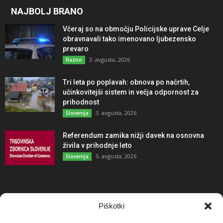
NAJBOLJ BRANO
Včeraj so na območju Policijske uprave Celje
obravnavali tako imenovano ljubezensko
prevaro
3. avgusta, 2026
Razno
Tri leta po poplavah: obnova po načrtih,
učinkovitejši sistem in večja odpornost za
prihodnost
3. avgusta, 2026
Slovenija
Referendum zamika nižji davek na osnovna
živila v prihodnje leto
5. avgusta, 2026
Slovenija
NAJBOLJ KOMENTIRANO
Piškotki