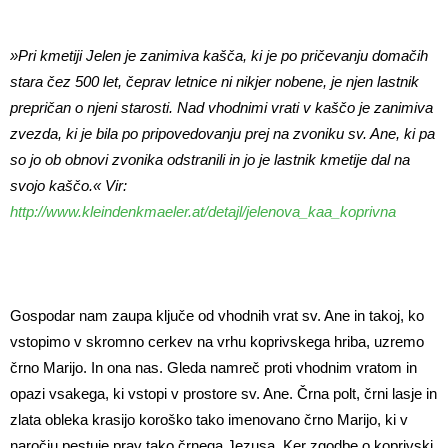
»Pri kmetiji Jelen je zanimiva kašča, ki je po pričevanju domačih
stara čez 500 let, čeprav letnice ni nikjer nobene, je njen lastnik
prepričan o njeni starosti. Nad vhodnimi vrati v kaščo je zanimiva
zvezda, ki je bila po pripovedovanju prej na zvoniku sv. Ane, ki pa
so jo ob obnovi zvonika odstranili in jo je lastnik kmetije dal na
svojo kaščo.« Vir:
http://www.kleindenkmaeler.at/detajl/jelenova_kaa_koprivna
Gospodar nam zaupa ključe od vhodnih vrat sv. Ane in takoj, ko
vstopimo v skromno cerkev na vrhu koprivskega hriba, uzremo
črno Marijo. In ona nas. Gleda namreč proti vhodnim vratom in
opazi vsakega, ki vstopi v prostore sv. Ane. Črna polt, črni lasje in
zlata obleka krasijo koroško tako imenovano črno Marijo, ki v
naročju pestuje prav tako črnega Jezusa. Ker zgodbe o koprivski