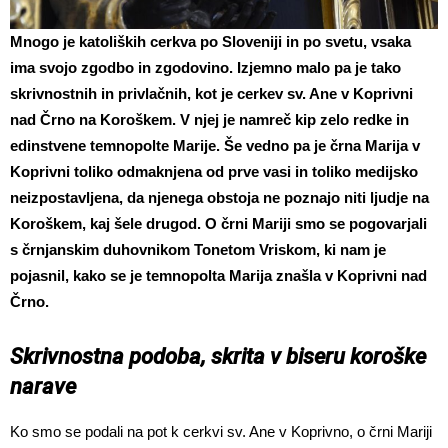
Mnogo je katoliških cerkva po Sloveniji in po svetu, vsaka
ima svojo zgodbo in zgodovino. Izjemno malo pa je tako
skrivnostnih in privlačnih, kot je cerkev sv. Ane v Koprivni
nad Črno na Koroškem. V njej je namreč kip zelo redke in
edinstvene temnopolte Marije. Še vedno pa je črna Marija v
Koprivni toliko odmaknjena od prve vasi in toliko medijsko
neizpostavljena, da njenega obstoja ne poznajo niti ljudje na
Koroškem, kaj šele drugod. O črni Mariji smo se pogovarjali
s črnjanskim duhovnikom Tonetom Vriskom, ki nam je
pojasnil, kako se je temnopolta Marija znašla v Koprivni nad
Črno.
Skrivnostna podoba, skrita v biseru koroške
narave
Ko smo se podali na pot k cerkvi sv. Ane v Koprivno, o črni Mariji