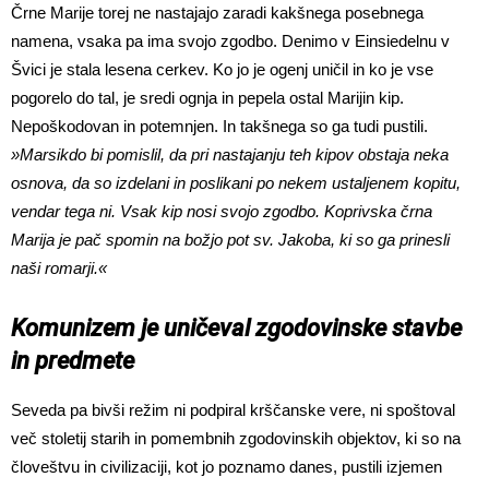
Črne Marije torej ne nastajajo zaradi kakšnega posebnega
namena, vsaka pa ima svojo zgodbo. Denimo v Einsiedelnu v
Švici je stala lesena cerkev. Ko jo je ogenj uničil in ko je vse
pogorelo do tal, je sredi ognja in pepela ostal Marijin kip.
Nepoškodovan in potemnjen. In takšnega so ga tudi pustili.
»Marsikdo bi pomislil, da pri nastajanju teh kipov obstaja neka
osnova, da so izdelani in poslikani po nekem ustaljenem kopitu,
vendar tega ni. Vsak kip nosi svojo zgodbo. Koprivska črna
Marija je pač spomin na božjo pot sv. Jakoba, ki so ga prinesli
naši romarji.«
Komunizem je uničeval zgodovinske stavbe
in predmete
Seveda pa bivši režim ni podpiral krščanske vere, ni spoštoval
več stoletij starih in pomembnih zgodovinskih objektov, ki so na
človeštvu in civilizaciji, kot jo poznamo danes, pustili izjemen