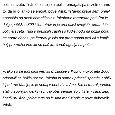
poti na svetu. Tisti, ki pa so jo uspeli premagati, pa si želijo samo
to, da bi jo lahko še enkrat, pove Vrisk.
»Ravno prejle sem prejel
sporočilo od dveh domačinov z Jakobove romarske poti. Pot je
dolga približno 800 kilometrov in je ena najslavnejših romarskih
poti na svetu. Tudi v prejšnjih časih so ljudje hodili na božja pota,
ne samo danes, pa čeprav je bila pot premagana peš ali s konji;
bolj premožni verniki so pač imeli več ugodja na poti.«
»Tako so se tudi naši verniki iz župnije v Koprivni okoli leta 1600
odpravili na božjo pot sv. Jakoba in domov prinesli spomin v obliki
kipa črne Marije, ki je sedaj v cerkvi sv. Ane. Kip bi moral prvotno
stati v župnijski cerkvi sv. Jakoba, vendar so v tistem času zelo
častili sv. Ano, poleg tega pa je Ana mati Marije,«
pove duhovnik
Vrisk.