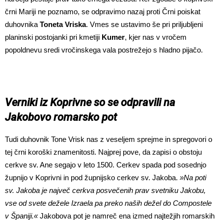
črni Mariji ne poznamo, se odpravimo nazaj proti Črni poiskat
duhovnika
Toneta Vriska
. Vmes se ustavimo še pri priljubljeni
planinski postojanki pri kmetiji
Kumer
, kjer nas v vročem
popoldnevu sredi vročinskega vala postrežejo s hladno pijačo.
Verniki iz Koprivne so se odpravili na
Jakobovo romarsko pot
Tudi duhovnik Tone Vrisk nas z veseljem sprejme in spregovori o
tej črni koroški znamenitosti. Najprej pove, da zapisi o obstoju
cerkve sv. Ane segajo v leto 1500. Cerkev spada pod sosednjo
župnijo v Koprivni in pod župnijsko cerkev sv. Jakoba.
»Na poti
sv. Jakoba je največ cerkva posvečenih prav svetniku Jakobu,
vse od svete dežele Izraela pa preko naših dežel do Compostele
v Španiji.«
Jakobova pot je namreč ena izmed najtežjih romarskih