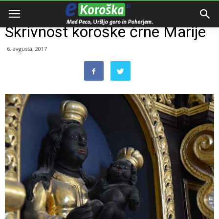
Domov
Zanimivosti
Skrivnost koroške črne Marije
6. avgusta, 2017