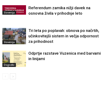
Referendum zamika nižji davek na
Slovenija
osnovna živila v prihodnje leto
Tri leta po poplavah: obnova po načrtih,
učinkovitejši sistem in večja odpornost
za prihodnost
Slovenija
Odprtje razstave Vuzenica med barvami
in linijami
Dogodki