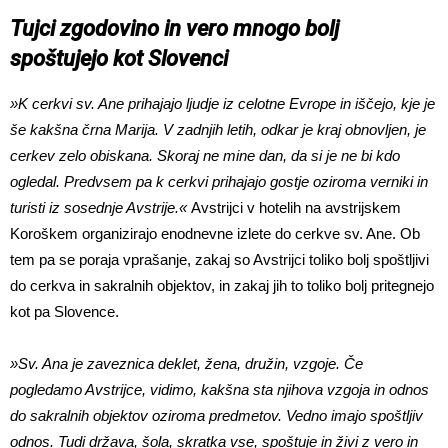
Tujci zgodovino in vero mnogo bolj
spoštujejo kot Slovenci
»K cerkvi sv. Ane prihajajo ljudje iz celotne Evrope in iščejo, kje je
še kakšna črna Marija. V zadnjih letih, odkar je kraj obnovljen, je
cerkev zelo obiskana. Skoraj ne mine dan, da si je ne bi kdo
ogledal. Predvsem pa k cerkvi prihajajo gostje oziroma verniki in
turisti iz sosednje Avstrije.«
Avstrijci v hotelih na avstrijskem
Koroškem organizirajo enodnevne izlete do cerkve sv. Ane. Ob
tem pa se poraja vprašanje, zakaj so Avstrijci toliko bolj spoštljivi
do cerkva in sakralnih objektov, in zakaj jih to toliko bolj pritegnejo
kot pa Slovence.
»Sv. Ana je zaveznica deklet, žena, družin, vzgoje. Če
pogledamo Avstrijce, vidimo, kakšna sta njihova vzgoja in odnos
do sakralnih objektov oziroma predmetov. Vedno imajo spoštljiv
odnos. Tudi država, šola, skratka vse, spoštuje in živi z vero in