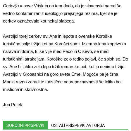
Cerkvijo,«
pove Vrisk in ob tem doda, da je slovenski narod še
vedno kontaminiran z ideologijo prejšnjega režima, kjer se je
cerkev označevalo kot nekaj slabega.
Avstrijci torej cerkev sv. Ane in lepote slovenske Koroške
turistično bolje tržijo kot pa Korošci sami. Izjemno lepa koprivska
narava in dolina, ki se vije med Peco in Olševo, se med
turističnimi atrakcijami Koroške zelo redko pojavi, če sploh se. Do
sv. Ane bi lahko zelo lepo tržili romarsko pot, kot jo denimo tržijo
Avstrijci v Globasnici na goro svete Eme. Mogoče pa je črna
Marija ravno zaradi te turistične neprepoznavnosti še toliko bolj
mistična in skrivnostna.
Jon Petek
SORODNI PRISPEVKI
OSTALI PRISPEVKI AVTORJA