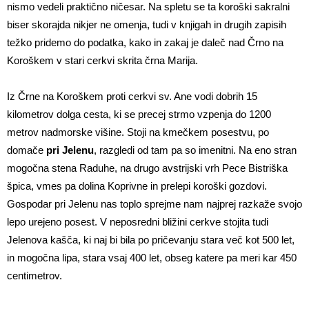
nismo vedeli praktično ničesar. Na spletu se ta koroški sakralni
biser skorajda nikjer ne omenja, tudi v knjigah in drugih zapisih
težko pridemo do podatka, kako in zakaj je daleč nad Črno na
Koroškem v stari cerkvi skrita črna Marija.
Iz Črne na Koroškem proti cerkvi sv. Ane vodi dobrih 15
kilometrov dolga cesta, ki se precej strmo vzpenja do 1200
metrov nadmorske višine. Stoji na kmečkem posestvu, po
domače
pri Jelenu
, razgledi od tam pa so imenitni. Na eno stran
mogočna stena Raduhe, na drugo avstrijski vrh Pece Bistriška
špica, vmes pa dolina Koprivne in prelepi koroški gozdovi.
Gospodar pri Jelenu nas toplo sprejme nam najprej razkaže svojo
lepo urejeno posest. V neposredni bližini cerkve stojita tudi
Jelenova kašča, ki naj bi bila po pričevanju stara več kot 500 let,
in mogočna lipa, stara vsaj 400 let, obseg katere pa meri kar 450
centimetrov.