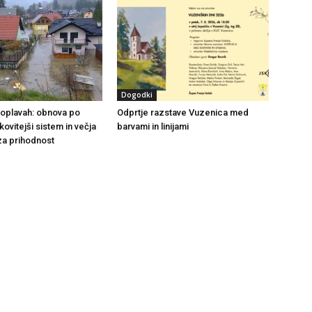
Dogodki
 poplavah: obnova po
Odprtje razstave Vuzenica med
nkovitejši sistem in večja
barvami in linijami
za prihodnost