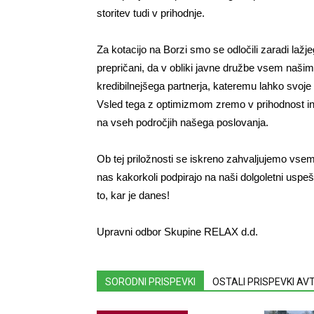
storitev tudi v prihodnje.
Za kotacijo na Borzi smo se odločili zaradi lažj
prepričani, da v obliki javne družbe vsem naši
kredibilnejšega partnerja, kateremu lahko svoje p
Vsled tega z optimizmom zremo v prihodnost in
na vseh področjih našega poslovanja.
Ob tej priložnosti se iskreno zahvaljujemo vs
nas kakorkoli podpirajo na naši dolgoletni uspe
to, kar je danes!
Upravni odbor Skupine RELAX d.d.
SORODNI PRISPEVKI
OSTALI PRISPEVKI A