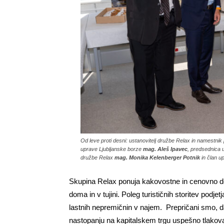
Od leve proti desni: ustanovitelj družbe Relax in namestn
uprave Ljubljanske borze
mag. Aleš Ipavec
, predsednica
družbe Relax
mag. Monika Kelenberger Potnik
in član u
Skupina Relax ponuja kakovostne in cenovno do
doma in v tujini. Poleg turističnih storitev podjet
lastnih nepremičnin v najem. Prepričani smo, d
nastopanju na kapitalskem trgu uspešno tlakova