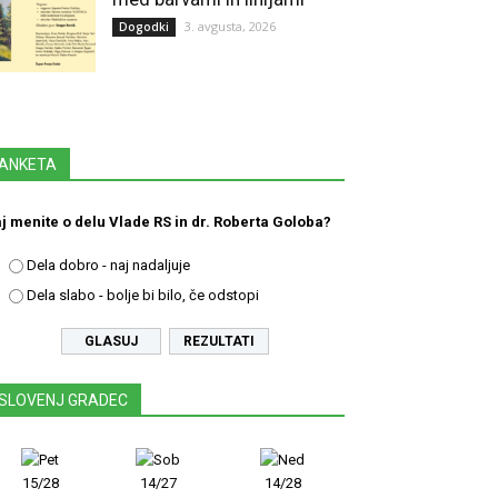
3. avgusta, 2026
Dogodki
ANKETA
j menite o delu Vlade RS in dr. Roberta Goloba?
Dela dobro - naj nadaljuje
Dela slabo - bolje bi bilo, če odstopi
REZULTATI
SLOVENJ GRADEC
15/28
14/27
14/28