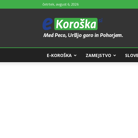
četrtek, avgust 6, 2026
e-
Koroška
E-KOROŠKA
ZAMEJSTVO
SLOVE