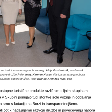
ik predsednice upravnega odbora
mag. Alojz Gostenčnik
, predsednik
 uprave družbe Relax
mag. Karmen Kosec
, članica upravnega odbora
pravnega odbora družbe Relax
Branko Kremzer, mag. oec.
stopne turistične produkte različnim ciljnim skupinam
ja v Skupini ponujajo tudi storitve šole vožnje in oddajanja
a smo s kotacijo na Borzi in transparentnejšemu
li pot k nadaljnjemu razvoju družbe in povečevanju nabora