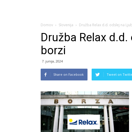
Domov
Slovenija
Družba Relax d.d. odslej na Ljub
Družba Relax d.d. 
borzi
7. junija, 2024
Share on Facebook
Tweet on Twitt