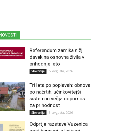
NOVOSTI
Referendum zamika nižji
davek na osnovna živila v
prihodnje leto
5. avgusta, 2026
Slovenija
Tri leta po poplavah: obnova
po načrtih, učinkovitejši
sistem in večja odpornost
za prihodnost
3. avgusta, 2026
Slovenija
Odprtje razstave Vuzenica
med barvami in linijami