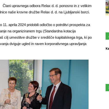
Člani upravnega odbora Relax d. d. ponosno in z velikim
ice naše krovne družbe Relax d. d. na Ljubljanski borzi.
 11. aprila 2024 pridobili odločbo o potrditvi prospekta za
anje na organiziranem trgu (Standardna kotacija
aš cilj umestitve družbe v središče kapitalskega trga, ki po
lovanja dviguje ugled in raven korporativnega upravljanja
Ka