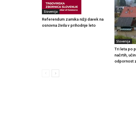
Slovenija
Referendum zamika nižji davek na
osnovna živila v prihodnje leto
Slovenija
Tri leta po
načrtih, uči
odpornost 