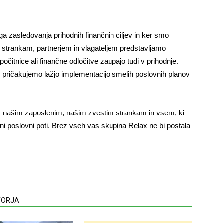
ega zasledovanja prihodnih finančnih ciljev in ker smo
m strankam, partnerjem in vlagateljem predstavljamo
očitnice ali finančne odločitve zaupajo tudi v prihodnje.
 pričakujemo lažjo implementacijo smelih poslovnih planov
em našim zaposlenim, našim zvestim strankam in vsem, ki
šni poslovni poti. Brez vseh vas skupina Relax ne bi postala
VTORJA