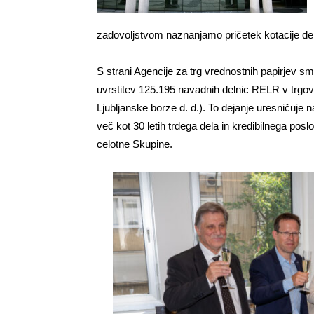
zadovoljstvom naznanjamo pričetek kotacije deln
S strani Agencije za trg vrednostnih papirjev smo
uvrstitev 125.195 navadnih delnic RELR v trgov
Ljubljanske borze d. d.). To dejanje uresničuje n
več kot 30 letih trdega dela in kredibilnega pos
celotne Skupine.