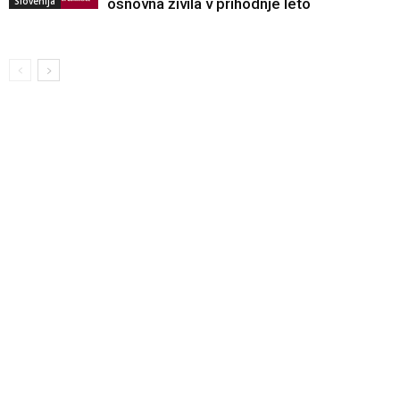
Slovenija
osnovna živila v prihodnje leto