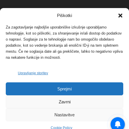
NAJBOLJ KOMENTIRANO
Piškotki
Za zagotavljanje najboljše uporabniške izkušnje uporabljamo
Protest proti vetrnim elektrarnam na Ojstrici, v
tehnologije, kot so piškotki, za shranjevanje in/ali dostop do podatkov
svetu pa vedno bolj...
o napravi. Soglasje za te tehnologije nam bo omogočilo obdelavo
12. maja, 2017
Dogodki
podatkov, kot so vedenje brskanja ali enolični ID-ji na tem spletnem
mestu. Če ne soglasja date ali ga prekličete, lahko to negativno vpliva
Tožilstvo v Celovcu v korist elektrarnam
na nekatere funkcije in možnosti.
Verbund
29. januarja, 2018
Dogodki
Upravljanje storitev
FOTO: Razstava cvetličarskega mojstra Andreja
Sprejmi
Rusa
27. novembra, 2017
Dogodki
Zavrni
Nastavitve
Cookie Policy
© 2026 | eKoroška.si