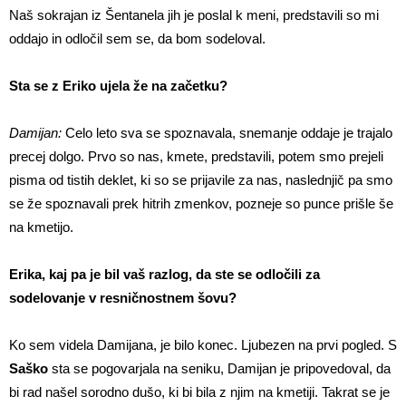
Naš sokrajan iz Šentanela jih je poslal k meni, predstavili so mi
oddajo in odločil sem se, da bom sodeloval.
Sta se z Eriko ujela že na začetku?
Damijan:
Celo leto sva se spoznavala, snemanje oddaje je trajalo
precej dolgo. Prvo so nas, kmete, predstavili, potem smo prejeli
pisma od tistih deklet, ki so se prijavile za nas, naslednjič pa smo
se že spoznavali prek hitrih zmenkov, pozneje so punce prišle še
na kmetijo.
Erika, kaj pa je bil vaš razlog, da ste se odločili za
sodelovanje v resničnostnem šovu?
Ko sem videla Damijana, je bilo konec. Ljubezen na prvi pogled. S
Saško
sta se pogovarjala na seniku, Damijan je pripovedoval, da
bi rad našel sorodno dušo, ki bi bila z njim na kmetiji. Takrat se je