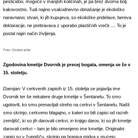
pesticidov, mogoče v manjših količinah, je pa brez dvoma bolj
kakovostno. Tudi najino vsakodnevno obnašanje je ekološko
naravnano; stvari, ki jih kupujeva, so ekološke pridelave, bereva
deklaracije, ne pretiravava z uporabo plastičnih vrečk … To je
postal najin način življenja.
Foto: Osebni arhiv
Zgodovina kmetije Dvornik je precej bogata, omenja se že v
15. stoletju.
Damijan:
V cerkvenih zapisih iz 15. stoletja se pojavlja ime
Dvornik ter še nekatere druge kmetije v Šentanelu. To smo
ugotovili, ko smo prenavljali streho na cerkvi v Šentanelu. Našli
smo skrinjo, cerkveno blagajno, v kateri so bili zapisi od raznih
zemljišč, ki so jih darovali cerkvi, in knjigo darov, ki so jih kmetje
darovali cerkvi – tam je bilo omenjeno ime kmetije. Originalni
zapisi so v župnišču, skrinjo pa hraniva midva v muzeju.