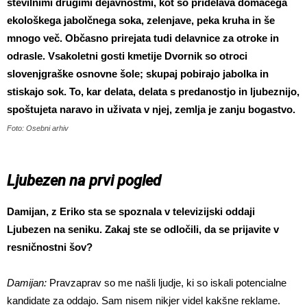
številnimi drugimi dejavnostmi, kot so pridelava domačega
ekološkega jabolčnega soka, zelenjave, peka kruha in še
mnogo več. Občasno prirejata tudi delavnice za otroke in
odrasle. Vsakoletni gosti kmetije Dvornik so otroci
slovenjgraške osnovne šole; skupaj pobirajo jabolka in
stiskajo sok. To, kar delata, delata s predanostjo in ljubeznijo,
spoštujeta naravo in uživata v njej, zemlja je zanju bogastvo.
Foto: Osebni arhiv
Ljubezen na prvi pogled
Damijan, z Eriko sta se spoznala v televizijski oddaji
Ljubezen na seniku. Zakaj ste se odločili, da se prijavite v
resničnostni šov?
Damijan:
Pravzaprav so me našli ljudje, ki so iskali potencialne
kandidate za oddajo. Sam nisem nikjer videl kakšne reklame.