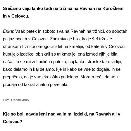
Srečamo vaju lahko tudi na tržnici na Ravnah na Koroškem
in v Celovcu.
Erika:
Vsak petek in soboto sva na Ravnah na tržnici, ob sobotah
pa jaz hodim v Celovec. Zanimivo je bilo, ko je šef tržnice
strankam tržnice omogočil izlet na kmetije, od katerih v Celovcu
kupujejo izdelke; obiskali so tri kmetije, ena izmed njih je bila
naša. To se mi zdi odlična poteza, saj lahko stranke tako vidijo,
kako delamo in kaj delamo, kje in kako se vse to dogaja, in se
prepričajo, da je vse ekološko pridelano. Moram reči, da se je
prodaja od takrat znatno povečala.
Foto: Osebni arhiv
Kje so bolj navdušeni nad vajinimi izdelki, na Ravnah ali v
Celovcu?