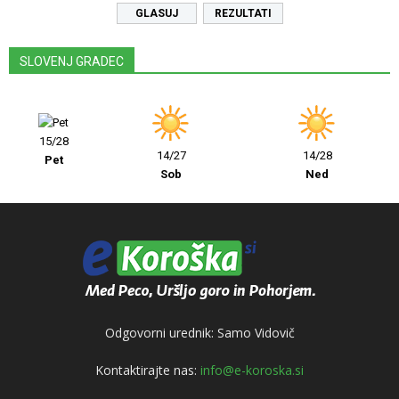
REZULTATI
SLOVENJ GRADEC
15/28
14/27
14/28
Pet
Sob
Ned
Odgovorni urednik: Samo Vidovič
Kontaktirajte nas:
info@e-koroska.si