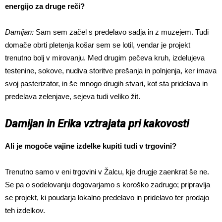
energijo za druge reči?
Damijan:
Sam sem začel s predelavo sadja in z muzejem. Tudi
domače obrti pletenja košar sem se lotil, vendar je projekt
trenutno bolj v mirovanju. Med drugim pečeva kruh, izdelujeva
testenine, sokove, nudiva storitve prešanja in polnjenja, ker imava
svoj pasterizator, in še mnogo drugih stvari, kot sta pridelava in
predelava zelenjave, sejeva tudi veliko žit.
Damijan in Erika vztrajata pri kakovosti
Ali je mogoče vajine izdelke kupiti tudi v trgovini?
Trenutno samo v eni trgovini v Žalcu, kje drugje zaenkrat še ne.
Se pa o sodelovanju dogovarjamo s koroško zadrugo; pripravlja
se projekt, ki poudarja lokalno predelavo in pridelavo ter prodajo
teh izdelkov.