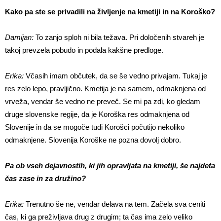
Kako pa ste se privadili na življenje na kmetiji in na Koroško?
Damijan:
To zanjo sploh ni bila težava. Pri določenih stvareh je
takoj prevzela pobudo in podala kakšne predloge.
Erika:
Včasih imam občutek, da se še vedno privajam. Tukaj je
res zelo lepo, pravljično. Kmetija je na samem, odmaknjena od
vrveža, vendar še vedno ne preveč. Se mi pa zdi, ko gledam
druge slovenske regije, da je Koroška res odmaknjena od
Slovenije in da se mogoče tudi Korošci počutijo nekoliko
odmaknjene. Slovenija Koroške ne pozna dovolj dobro.
Pa ob vseh dejavnostih, ki jih opravljata na kmetiji, še najdeta
čas zase in za družino?
Erika:
Trenutno še ne, vendar delava na tem. Začela sva ceniti
čas, ki ga preživljava drug z drugim; ta čas ima zelo veliko