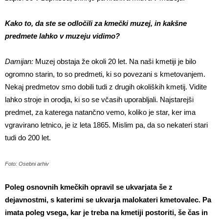
Kako to, da ste se odločili za kmečki muzej, in kakšne
predmete lahko v muzeju vidimo?
Damijan:
Muzej obstaja že okoli 20 let. Na naši kmetiji je bilo
ogromno starin, to so predmeti, ki so povezani s kmetovanjem.
Nekaj predmetov smo dobili tudi z drugih okoliških kmetij. Vidite
lahko stroje in orodja, ki so se včasih uporabljali. Najstarejši
predmet, za katerega natančno vemo, koliko je star, ker ima
vgravirano letnico, je iz leta 1865. Mislim pa, da so nekateri stari
tudi do 200 let.
Foto: Osebni arhiv
Poleg osnovnih kmečkih opravil se ukvarjata še z
dejavnostmi, s katerimi se ukvarja malokateri kmetovalec. Pa
imata poleg vsega, kar je treba na kmetiji postoriti, še čas in