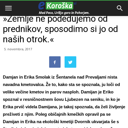
Domov
Intervju
»Zemlje ne podedujemo od
prednikov, sposodimo si jo od
naših otrok.«
5. novembra, 2017
Damjan in Erika Smolak iz Šentanela nad Prevaljami nista
navadna kmetovalca. Že to, kako sta se spoznala, ju loči od
velike večine kmetov in parov nasploh. Damijan je Eriko
spoznal v resničnostnem šovu Ljubezen na seniku, in ko je
Erika prvič videla Damijana, je takoj spoznala, da želi življenje
preživeti z njim. Poleg običajnih kmečkih opravil pa se
Damijan in Erika na ekološki kmetiji Dvornik ukvarjata še s