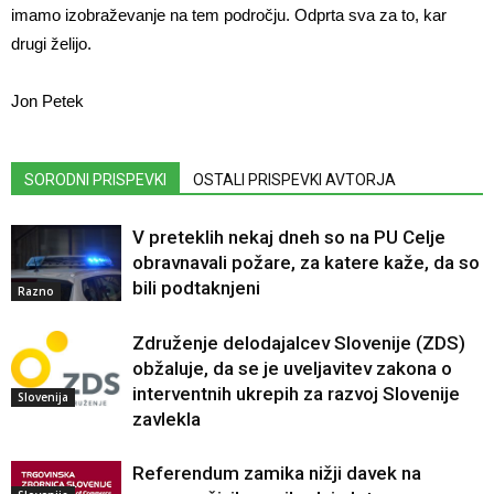
imamo izobraževanje na tem področju. Odprta sva za to, kar
drugi želijo.
Jon Petek
SORODNI PRISPEVKI
OSTALI PRISPEVKI AVTORJA
V preteklih nekaj dneh so na PU Celje
obravnavali požare, za katere kaže, da so
bili podtaknjeni
Razno
Združenje delodajalcev Slovenije (ZDS)
obžaluje, da se je uveljavitev zakona o
interventnih ukrepih za razvoj Slovenije
Slovenija
zavlekla
Referendum zamika nižji davek na