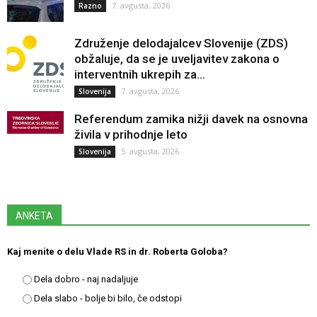
7. avgusta, 2026
Razno
Združenje delodajalcev Slovenije (ZDS)
obžaluje, da se je uveljavitev zakona o
interventnih ukrepih za...
7. avgusta, 2026
Slovenija
Referendum zamika nižji davek na osnovna
živila v prihodnje leto
5. avgusta, 2026
Slovenija
ANKETA
Kaj menite o delu Vlade RS in dr. Roberta Goloba?
Dela dobro - naj nadaljuje
Dela slabo - bolje bi bilo, če odstopi