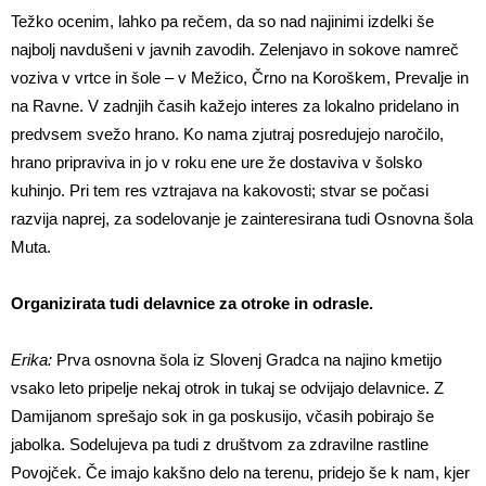
Težko ocenim, lahko pa rečem, da so nad najinimi izdelki še
najbolj navdušeni v javnih zavodih. Zelenjavo in sokove namreč
voziva v vrtce in šole – v Mežico, Črno na Koroškem, Prevalje in
na Ravne. V zadnjih časih kažejo interes za lokalno pridelano in
predvsem svežo hrano. Ko nama zjutraj posredujejo naročilo,
hrano pripraviva in jo v roku ene ure že dostaviva v šolsko
kuhinjo. Pri tem res vztrajava na kakovosti; stvar se počasi
razvija naprej, za sodelovanje je zainteresirana tudi Osnovna šola
Muta.
Organizirata tudi delavnice za otroke in odrasle.
Erika:
Prva osnovna šola iz Slovenj Gradca na najino kmetijo
vsako leto pripelje nekaj otrok in tukaj se odvijajo delavnice. Z
Damijanom sprešajo sok in ga poskusijo, včasih pobirajo še
jabolka. Sodelujeva pa tudi z društvom za zdravilne rastline
Povojček. Če imajo kakšno delo na terenu, pridejo še k nam, kjer