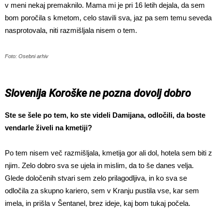
v meni nekaj premaknilo. Mama mi je pri 16 letih dejala, da sem
bom poročila s kmetom, celo stavili sva, jaz pa sem temu seveda
nasprotovala, niti razmišljala nisem o tem.
Foto: Osebni arhiv
Slovenija Koroške ne pozna dovolj dobro
Ste se šele po tem, ko ste videli Damijana, odločili, da boste
vendarle živeli na kmetiji?
Po tem nisem več razmišljala, kmetija gor ali dol, hotela sem biti z
njim. Zelo dobro sva se ujela in mislim, da to še danes velja.
Glede določenih stvari sem zelo prilagodljiva, in ko sva se
odločila za skupno kariero, sem v Kranju pustila vse, kar sem
imela, in prišla v Šentanel, brez ideje, kaj bom tukaj počela.