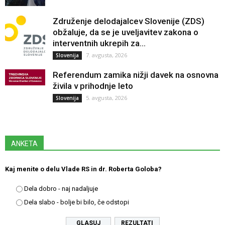
Združenje delodajalcev Slovenije (ZDS)
obžaluje, da se je uveljavitev zakona o
interventnih ukrepih za...
7. avgusta, 2026
Slovenija
Referendum zamika nižji davek na osnovna
živila v prihodnje leto
5. avgusta, 2026
Slovenija
ANKETA
Kaj menite o delu Vlade RS in dr. Roberta Goloba?
Dela dobro - naj nadaljuje
Dela slabo - bolje bi bilo, če odstopi
REZULTATI