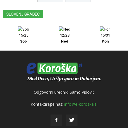
SLOVENJ GRADEC
15/25
12/28
15/31
Sob
Ned
Pon
Odgovorni urednik: Samo Vidovič
Kontaktirajte nas:
info@e-koroska.si