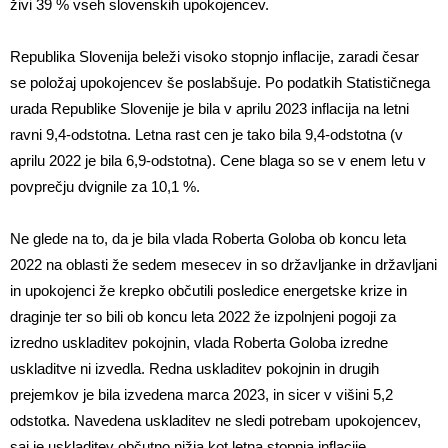
živi 39 % vseh slovenskih upokojencev.
Republika Slovenija beleži visoko stopnjo inflacije, zaradi česar
se položaj upokojencev še poslabšuje. Po podatkih Statističnega
urada Republike Slovenije je bila v aprilu 2023 inflacija na letni
ravni 9,4-odstotna. Letna rast cen je tako bila 9,4-odstotna (v
aprilu 2022 je bila 6,9-odstotna). Cene blaga so se v enem letu v
povprečju dvignile za 10,1 %.
Ne glede na to, da je bila vlada Roberta Goloba ob koncu leta
2022 na oblasti že sedem mesecev in so državljanke in državljani
in upokojenci že krepko občutili posledice energetske krize in
draginje ter so bili ob koncu leta 2022 že izpolnjeni pogoji za
izredno uskladitev pokojnin, vlada Roberta Goloba izredne
uskladitve ni izvedla. Redna uskladitev pokojnin in drugih
prejemkov je bila izvedena marca 2023, in sicer v višini 5,2
odstotka. Navedena uskladitev ne sledi potrebam upokojencev,
saj je uskladitev občutno nižja kot letna stopnja inflacije.