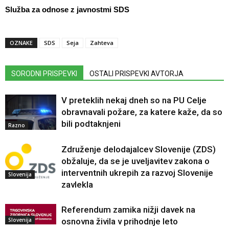
Služba za odnose z javnostmi SDS
OZNAKE
SDS
Seja
Zahteva
SORODNI PRISPEVKI
OSTALI PRISPEVKI AVTORJA
V preteklih nekaj dneh so na PU Celje
obravnavali požare, za katere kaže, da so
bili podtaknjeni
Razno
Združenje delodajalcev Slovenije (ZDS)
obžaluje, da se je uveljavitev zakona o
interventnih ukrepih za razvoj Slovenije
Slovenija
zavlekla
Referendum zamika nižji davek na
Slovenija
osnovna živila v prihodnje leto