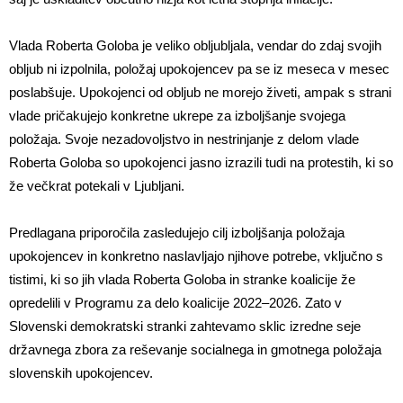
Vlada Roberta Goloba je veliko obljubljala, vendar do zdaj svojih
obljub ni izpolnila, položaj upokojencev pa se iz meseca v mesec
poslabšuje. Upokojenci od obljub ne morejo živeti, ampak s strani
vlade pričakujejo konkretne ukrepe za izboljšanje svojega
položaja. Svoje nezadovoljstvo in nestrinjanje z delom vlade
Roberta Goloba so upokojenci jasno izrazili tudi na protestih, ki so
že večkrat potekali v Ljubljani.
Predlagana priporočila zasledujejo cilj izboljšanja položaja
upokojencev in konkretno naslavljajo njihove potrebe, vključno s
tistimi, ki so jih vlada Roberta Goloba in stranke koalicije že
opredelili v Programu za delo koalicije 2022–2026. Zato v
Slovenski demokratski stranki zahtevamo sklic izredne seje
državnega zbora za reševanje socialnega in gmotnega položaja
slovenskih upokojencev.