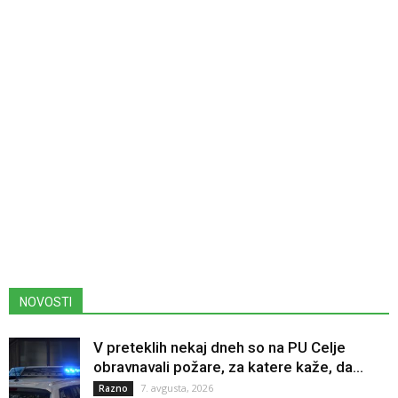
NOVOSTI
V preteklih nekaj dneh so na PU Celje
obravnavali požare, za katere kaže, da...
7. avgusta, 2026
Razno