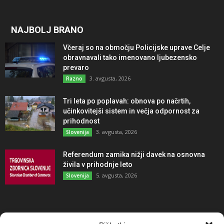
NAJBOLJ BRANO
Včeraj so na območju Policijske uprave Celje
obravnavali tako imenovano ljubezensko
prevaro
3. avgusta, 2026
Razno
Tri leta po poplavah: obnova po načrtih,
učinkovitejši sistem in večja odpornost za
prihodnost
3. avgusta, 2026
Slovenija
Referendum zamika nižji davek na osnovna
živila v prihodnje leto
5. avgusta, 2026
Slovenija