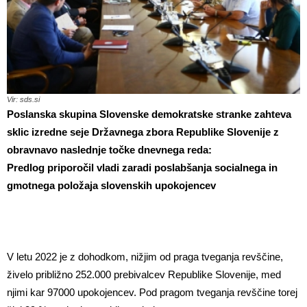
Vir: sds.si
Poslanska skupina Slovenske demokratske stranke zahteva
sklic izredne seje Državnega zbora Republike Slovenije z
obravnavo naslednje točke dnevnega reda:
Predlog priporočil vladi zaradi poslabšanja socialnega in
gmotnega položaja slovenskih upokojencev
V letu 2022 je z dohodkom, nižjim od praga tveganja revščine,
živelo približno 252.000 prebivalcev Republike Slovenije, med
njimi kar 97000 upokojencev. Pod pragom tveganja revščine torej