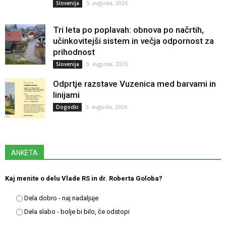
5. avgusta, 2026
Slovenija
Tri leta po poplavah: obnova po načrtih,
učinkovitejši sistem in večja odpornost za
prihodnost
3. avgusta, 2026
Slovenija
Odprtje razstave Vuzenica med barvami in
linijami
3. avgusta, 2026
Dogodki
ANKETA
Kaj menite o delu Vlade RS in dr. Roberta Goloba?
Dela dobro - naj nadaljuje
Dela slabo - bolje bi bilo, če odstopi