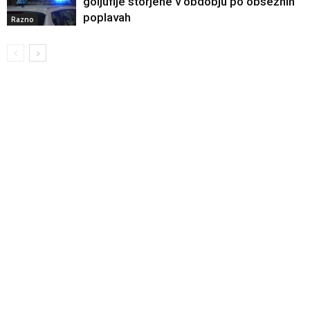
goljufije storjene v obdobju po obsežnih
poplavah
Razno