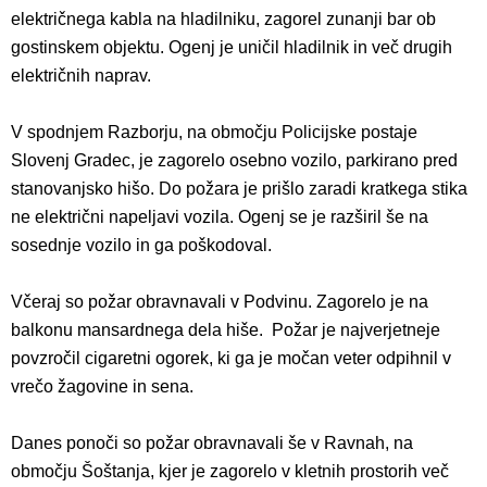
električnega kabla na hladilniku, zagorel zunanji bar ob
gostinskem objektu. Ogenj je uničil hladilnik in več drugih
električnih naprav.
V spodnjem Razborju, na območju Policijske postaje
Slovenj Gradec, je zagorelo osebno vozilo, parkirano pred
stanovanjsko hišo. Do požara je prišlo zaradi kratkega stika
ne električni napeljavi vozila. Ogenj se je razširil še na
sosednje vozilo in ga poškodoval.
Včeraj so požar obravnavali v Podvinu. Zagorelo je na
balkonu mansardnega dela hiše. Požar je najverjetneje
povzročil cigaretni ogorek, ki ga je močan veter odpihnil v
vrečo žagovine in sena.
Danes ponoči so požar obravnavali še v Ravnah, na
območju Šoštanja, kjer je zagorelo v kletnih prostorih več