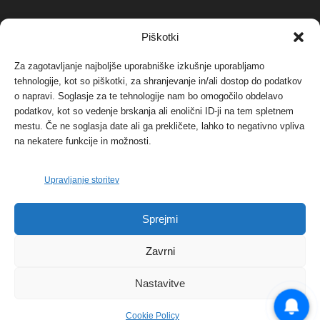
NAJBOLJ KOMENTIRANO
Piškotki
Za zagotavljanje najboljše uporabniške izkušnje uporabljamo
Protest proti vetrnim elektrarnam na Ojstrici, v
tehnologije, kot so piškotki, za shranjevanje in/ali dostop do podatkov
svetu pa vedno bolj...
o napravi. Soglasje za te tehnologije nam bo omogočilo obdelavo
12. maja, 2017
Dogodki
podatkov, kot so vedenje brskanja ali enolični ID-ji na tem spletnem
mestu. Če ne soglasja date ali ga prekličete, lahko to negativno vpliva
Tožilstvo v Celovcu v korist elektrarnam
na nekatere funkcije in možnosti.
Verbund
29. januarja, 2018
Dogodki
Upravljanje storitev
FOTO: Razstava cvetličarskega mojstra Andreja
Sprejmi
Rusa
27. novembra, 2017
Dogodki
Zavrni
Nastavitve
Cookie Policy
© 2026 | eKoroška.si