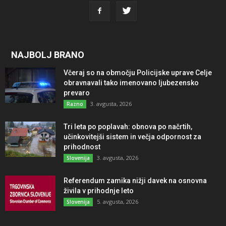
NAJBOLJ BRANO
Včeraj so na območju Policijske uprave Celje
obravnavali tako imenovano ljubezensko
prevaro
3. avgusta, 2026
Razno
Tri leta po poplavah: obnova po načrtih,
učinkovitejši sistem in večja odpornost za
prihodnost
3. avgusta, 2026
Slovenija
Referendum zamika nižji davek na osnovna
živila v prihodnje leto
5. avgusta, 2026
Slovenija