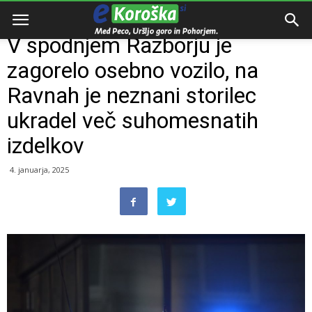
Domov
Razno
V spodnjem Razborju je
zagorelo osebno vozilo, na
Ravnah je neznani storilec
ukradel več suhomesnatih
izdelkov
4. januarja, 2025