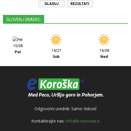
REZULTATI
SLOVENJ GRADEC
15/28
14/27
14/28
Pet
Sob
Ned
Odgovorni urednik: Samo Vidovič
Kontaktirajte nas:
info@e-koroska.si