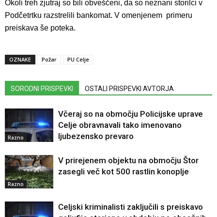
Okoli treh zjutraj so bili obveščeni, da so neznani storilci v
Podčetrtku razstrelili bankomat. V omenjenem primeru
preiskava še poteka.
OZNAKE
Požar
PU Celje
SORODNI PRISPEVKI
OSTALI PRISPEVKI AVTORJA
Včeraj so na območju Policijske uprave
Celje obravnavali tako imenovano
ljubezensko prevaro
Razno
V prirejenem objektu na območju Štor
zasegli več kot 500 rastlin konoplje
Razno
Celjski kriminalisti zaključili s preiskavo