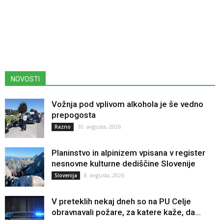
NOVOSTI
Vožnja pod vplivom alkohola je še vedno
prepogosta
10. avgusta, 2026
Razno
Planinstvo in alpinizem vpisana v register
nesnovne kulturne dediščine Slovenije
8. avgusta, 2026
Slovenija
V preteklih nekaj dneh so na PU Celje
obravnavali požare, za katere kaže, da...