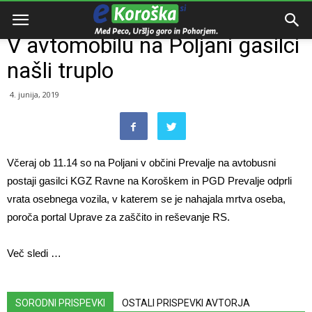
Domov
Dogodki
V avtomobilu na Poljani gasilci
našli truplo
4. junija, 2019
Včeraj ob 11.14 so na Poljani v občini Prevalje na avtobusni
postaji gasilci KGZ Ravne na Koroškem in PGD Prevalje odprli
vrata osebnega vozila, v katerem se je nahajala mrtva oseba,
poroča portal Uprave za zaščito in reševanje RS.
Več sledi …
SORODNI PRISPEVKI
OSTALI PRISPEVKI AVTORJA