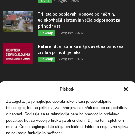
3. avgusta, 2026
Razno
Tri leta po poplavah: obnova po načrtih,
učinkovitejši sistem in večja odpornost za
prihodnost
3. avgusta, 2026
Slovenija
Referendum zamika nižji davek na osnovna
živila v prihodnje leto
5. avgusta, 2026
Slovenija
NAJBOLJ KOMENTIRANO
Piškotki
Za zagotavljanje najboljše uporabniške izkušnje uporabljamo
Protest proti vetrnim elektrarnam na Ojstrici, v
tehnologije, kot so piškotki, za shranjevanje in/ali dostop do podatkov
svetu pa vedno bolj...
o napravi. Soglasje za te tehnologije nam bo omogočilo obdelavo
12. maja, 2017
Dogodki
podatkov, kot so vedenje brskanja ali enolični ID-ji na tem spletnem
mestu. Če ne soglasja date ali ga prekličete, lahko to negativno vpliva
Tožilstvo v Celovcu v korist elektrarnam
na nekatere funkcije in možnosti.