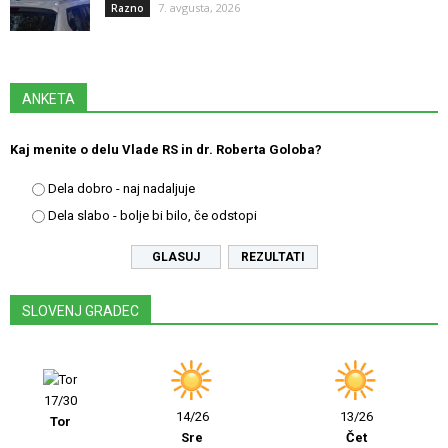
7. avgusta, 2026
Razno
ANKETA
Kaj menite o delu Vlade RS in dr. Roberta Goloba?
Dela dobro - naj nadaljuje
Dela slabo - bolje bi bilo, če odstopi
REZULTATI
SLOVENJ GRADEC
17/30
14/26
13/26
Tor
Sre
Čet