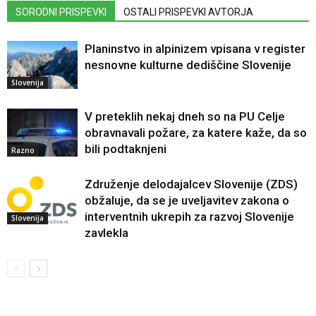
SORODNI PRISPEVKI
OSTALI PRISPEVKI AVTORJA
Planinstvo in alpinizem vpisana v register
nesnovne kulturne dediščine Slovenije
Slovenija
V preteklih nekaj dneh so na PU Celje
obravnavali požare, za katere kaže, da so
bili podtaknjeni
Razno
Združenje delodajalcev Slovenije (ZDS)
obžaluje, da se je uveljavitev zakona o
interventnih ukrepih za razvoj Slovenije
Slovenija
zavlekla