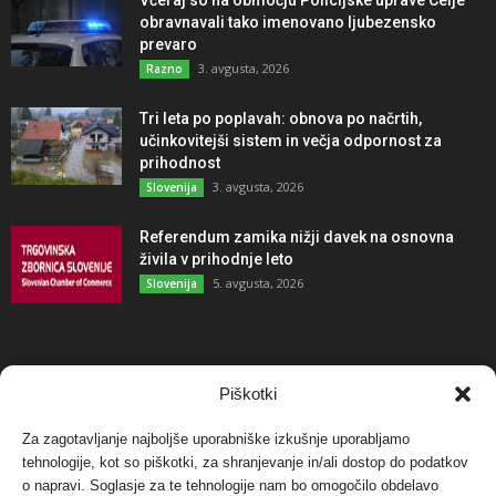
obravnavali tako imenovano ljubezensko
prevaro
3. avgusta, 2026
Razno
Tri leta po poplavah: obnova po načrtih,
učinkovitejši sistem in večja odpornost za
prihodnost
3. avgusta, 2026
Slovenija
Referendum zamika nižji davek na osnovna
živila v prihodnje leto
5. avgusta, 2026
Slovenija
NAJBOLJ KOMENTIRANO
Piškotki
Za zagotavljanje najboljše uporabniške izkušnje uporabljamo
Protest proti vetrnim elektrarnam na Ojstrici, v
svetu pa vedno bolj...
tehnologije, kot so piškotki, za shranjevanje in/ali dostop do podatkov
o napravi. Soglasje za te tehnologije nam bo omogočilo obdelavo
12. maja, 2017
Dogodki