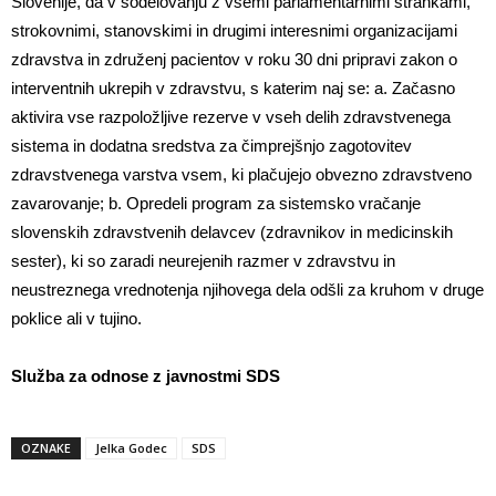
Slovenije, da v sodelovanju z vsemi parlamentarnimi strankami,
strokovnimi, stanovskimi in drugimi interesnimi organizacijami
zdravstva in združenj pacientov v roku 30 dni pripravi zakon o
interventnih ukrepih v zdravstvu, s katerim naj se: a. Začasno
aktivira vse razpoložljive rezerve v vseh delih zdravstvenega
sistema in dodatna sredstva za čimprejšnjo zagotovitev
zdravstvenega varstva vsem, ki plačujejo obvezno zdravstveno
zavarovanje; b. Opredeli program za sistemsko vračanje
slovenskih zdravstvenih delavcev (zdravnikov in medicinskih
sester), ki so zaradi neurejenih razmer v zdravstvu in
neustreznega vrednotenja njihovega dela odšli za kruhom v druge
poklice ali v tujino.
Služba za odnose z javnostmi SDS
OZNAKE
Jelka Godec
SDS