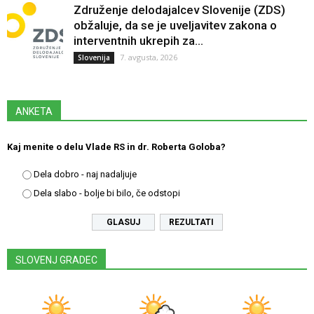
Združenje delodajalcev Slovenije (ZDS)
obžaluje, da se je uveljavitev zakona o
interventnih ukrepih za...
7. avgusta, 2026
Slovenija
ANKETA
Kaj menite o delu Vlade RS in dr. Roberta Goloba?
Dela dobro - naj nadaljuje
Dela slabo - bolje bi bilo, če odstopi
REZULTATI
SLOVENJ GRADEC