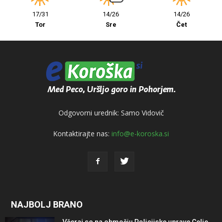
17/31
14/26
14/26
Tor
Sre
Čet
Odgovorni urednik: Samo Vidovič
Kontaktirajte nas:
info@e-koroska.si
NAJBOLJ BRANO
Včeraj so na območju Policijske uprave Celje