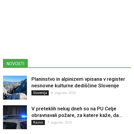
NOVOSTI
Planinstvo in alpinizem vpisana v register
nesnovne kulturne dediščine Slovenije
8. avgusta, 2026
Slovenija
V preteklih nekaj dneh so na PU Celje
obravnavali požare, za katere kaže, da...
7. avgusta, 2026
Razno