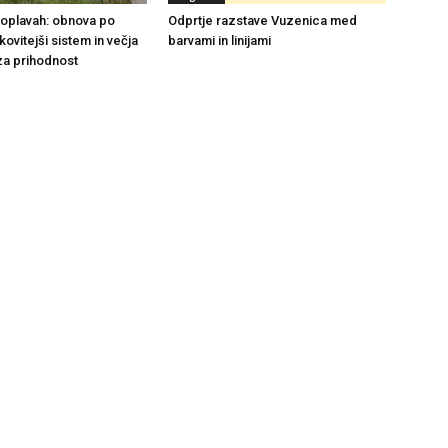
 poplavah: obnova po
Odprtje razstave Vuzenica med
nkovitejši sistem in večja
barvami in linijami
za prihodnost