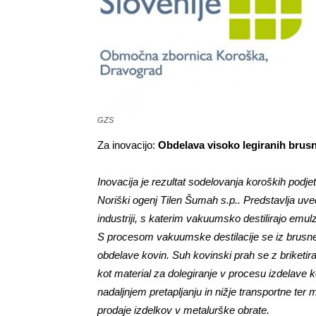
GZS
Za inovacijo:
Obdelava visoko legiranih brusn
Inovacija je rezultat sodelovanja koroških podjet
Noriški ogenj Tilen Šumah s.p.. Predstavlja u
industriji, s katerim vakuumsko destilirajo emulzi
S procesom vakuumske destilacije se iz brusneg
obdelave kovin. Suh kovinski prah se z briketira
kot material za dolegiranje v procesu izdelave k
nadaljnjem pretapljanju in nižje transportne te
prodaje izdelkov v metalurške obrate.