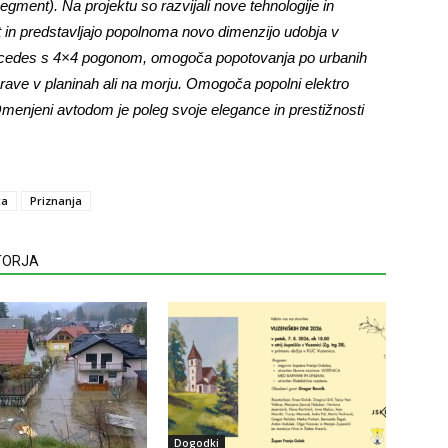
segment). Na projektu so razvijali nove tehnologije in
 in predstavljajo popolnoma novo dimenzijo udobja v
ercedes s 4×4 pogonom, omogoča popotovanja po urbanih
rave v planinah ali na morju. Omogoča popolni elektro
menjeni avtodom je poleg svoje elegance in prestižnosti
ca
Priznanja
VTORJA
Dogodki