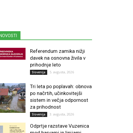
NOVOSTI
Referendum zamika nižji
davek na osnovna živila v
prihodnje leto
5. avgusta, 2026
Slovenija
Tri leta po poplavah: obnova
po načrtih, učinkovitejši
sistem in večja odpornost
za prihodnost
3. avgusta, 2026
Slovenija
Odprtje razstave Vuzenica
med barvami in linijami