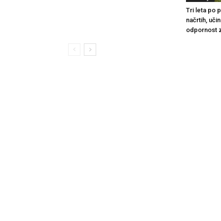
Tri leta po
načrtih, uči
odpornost 