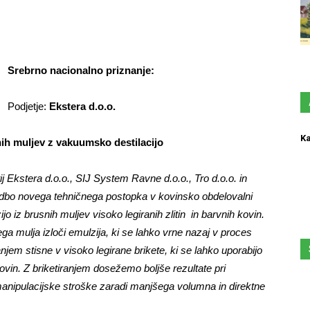
Srebrno nacionalno priznanje:
Podjetje:
Ekstera d.o.o.
Ka
ih muljev z vakuumsko destilacijo
ij Ekstera d.o.o., SIJ System Ravne d.o.o., Tro d.o.o. in
vedbo novega tehničnega postopka v kovinsko obdelovalni
jo iz brusnih muljev visoko legiranih zlitin in barvnih kovin.
a mulja izloči emulzija, ki se lahko vrne nazaj v proces
njem stisne v visoko legirane brikete, ki se lahko uporabijo
ovin. Z briketiranjem dosežemo boljše rezultate pri
r manipulacijske stroške zaradi manjšega volumna in direktne