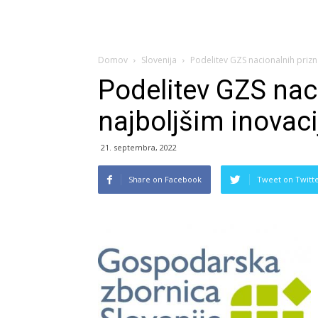
Domov
Slovenija
Podelitev GZS nacionalnih prizn
Podelitev GZS nac
najboljšim inovac
21. septembra, 2022
Share on Facebook
Tweet on Twitt