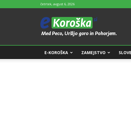
četrtek, avgust 6, 2026
e-
Koroška
E-KOROŠKA
ZAMEJSTVO
SLOVE