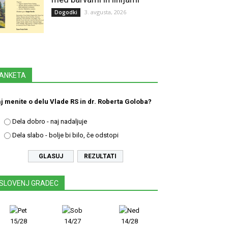
3. avgusta, 2026
Dogodki
ANKETA
j menite o delu Vlade RS in dr. Roberta Goloba?
Dela dobro - naj nadaljuje
Dela slabo - bolje bi bilo, če odstopi
REZULTATI
SLOVENJ GRADEC
15/28
14/27
14/28