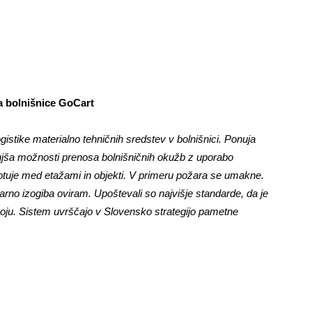
a bolnišnice GoCart
logistike materialno tehničnih sredstev v bolnišnici. Ponuja
njša možnosti prenosa bolnišničnih okužb z uporabo
uje med etažami in objekti. V primeru požara se umakne.
rno izogiba oviram. Upoštevali so najvišje standarde, da je
voju. Sistem uvrščajo v Slovensko strategijo pametne