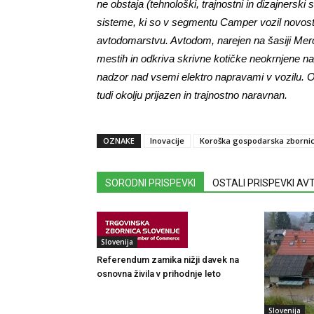
ne obstaja (tehnološki, trajnostni in dizajnerski 
sisteme, ki so v segmentu Camper vozil novost
avtodomarstvu. Avtodom, narejen na šasiji M
mestih in odkriva skrivne kotičke neokrnjene na
nadzor nad vsemi elektro napravami v vozilu. O
tudi okolju prijazen in trajnostno naravnan.
OZNAKE
Inovacije
Koroška gospodarska zborni
SORODNI PRISPEVKI
OSTALI PRISPEVKI A
Slovenija
Referendum zamika nižji davek na
osnovna živila v prihodnje leto
Slovenija