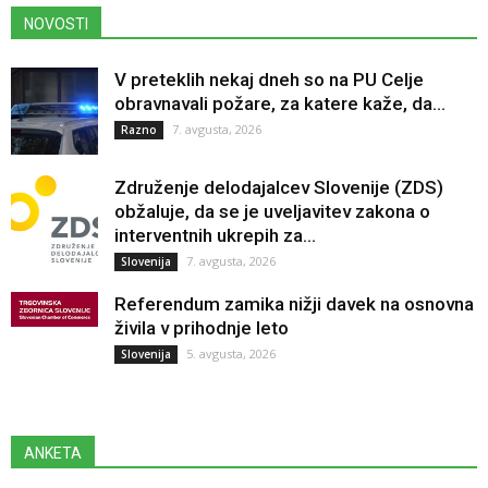
NOVOSTI
V preteklih nekaj dneh so na PU Celje
obravnavali požare, za katere kaže, da...
7. avgusta, 2026
Razno
Združenje delodajalcev Slovenije (ZDS)
obžaluje, da se je uveljavitev zakona o
interventnih ukrepih za...
7. avgusta, 2026
Slovenija
Referendum zamika nižji davek na osnovna
živila v prihodnje leto
5. avgusta, 2026
Slovenija
ANKETA