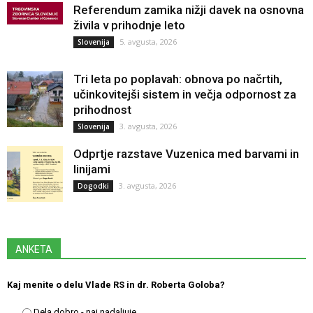
Referendum zamika nižji davek na osnovna
živila v prihodnje leto
5. avgusta, 2026
Slovenija
Tri leta po poplavah: obnova po načrtih,
učinkovitejši sistem in večja odpornost za
prihodnost
3. avgusta, 2026
Slovenija
Odprtje razstave Vuzenica med barvami in
linijami
3. avgusta, 2026
Dogodki
ANKETA
Kaj menite o delu Vlade RS in dr. Roberta Goloba?
Dela dobro - naj nadaljuje