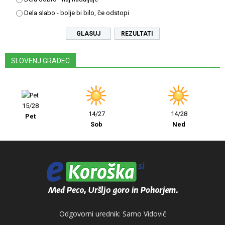
Dela slabo - bolje bi bilo, če odstopi
REZULTATI
SLOVENJ GRADEC
15/28
14/27
14/28
Pet
Sob
Ned
Odgovorni urednik: Samo Vidovič