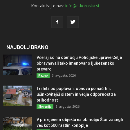
Kontaktirajte nas:
info@e-koroska.si
NAJBOLJ BRANO
Včeraj so na območju Policijske uprave Celje
obravnavali tako imenovano ljubezensko
prevaro
3. avgusta, 2026
Razno
Tri leta po poplavah: obnova po načrtih,
učinkovitejši sistem in večja odpornost za
prihodnost
3. avgusta, 2026
Slovenija
V prirejenem objektu na območju Štor zasegli
več kot 500 rastlin konoplje