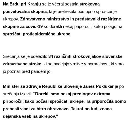
Na Brdu pri Kranju
se je včeraj sestala
strokovna
posvetovalna skupina
, ki je pretresala postopno sproščanje
ukrepov.
Zdravstveno ministrstvo in predstavniki razširjene
skupine za covid-19
so dorekli nekaj priporočil, kako polagoma
sproščati protiepidemične ukrepe
.
Srečanja se je udeležilo
34 različnih strokovnjakov slovenske
zdravstvene stroke
, ki se nadejajo vrnitve v normalnost, ki smo
jo poznali pred pandemijo.
Minister za zdravje Republike Slovenije Janez Poklukar
je po
srečanju izjavil:
“Dorekli smo nekaj predlogov oziroma
priporočil, kako počasi sproščati ukrepe. Ta priporočila bomo
prenesli vladi za hitro obravnavo. Takrat bo tudi znana
dejanska vsebina ukrepov.”