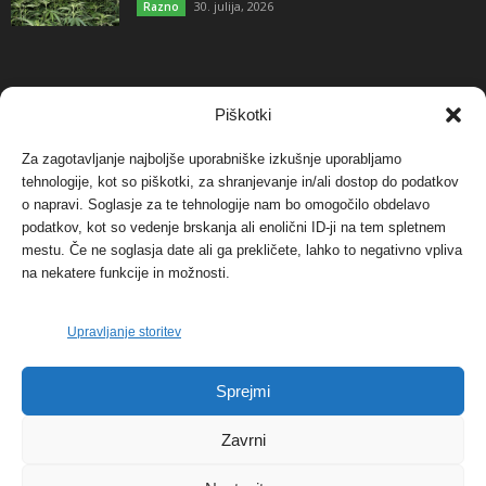
30. julija, 2026
Razno
NAJBOLJ KOMENTIRANO
Piškotki
Za zagotavljanje najboljše uporabniške izkušnje uporabljamo
Protest proti vetrnim elektrarnam na Ojstrici, v
tehnologije, kot so piškotki, za shranjevanje in/ali dostop do podatkov
svetu pa vedno bolj...
o napravi. Soglasje za te tehnologije nam bo omogočilo obdelavo
12. maja, 2017
Dogodki
podatkov, kot so vedenje brskanja ali enolični ID-ji na tem spletnem
mestu. Če ne soglasja date ali ga prekličete, lahko to negativno vpliva
Tožilstvo v Celovcu v korist elektrarnam
na nekatere funkcije in možnosti.
Verbund
29. januarja, 2018
Dogodki
Upravljanje storitev
FOTO: Razstava cvetličarskega mojstra Andreja
Sprejmi
Rusa
27. novembra, 2017
Dogodki
Zavrni