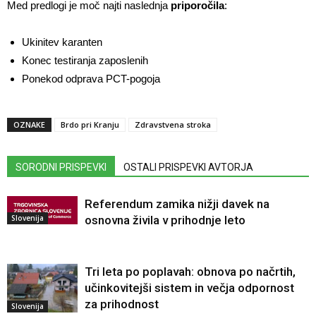
Med predlogi je moč najti naslednja
priporočila
:
Ukinitev karanten
Konec testiranja zaposlenih
Ponekod odprava PCT-pogoja
OZNAKE
Brdo pri Kranju
Zdravstvena stroka
SORODNI PRISPEVKI
OSTALI PRISPEVKI AVTORJA
Referendum zamika nižji davek na
Slovenija
osnovna živila v prihodnje leto
Tri leta po poplavah: obnova po načrtih,
učinkovitejši sistem in večja odpornost
za prihodnost
Slovenija