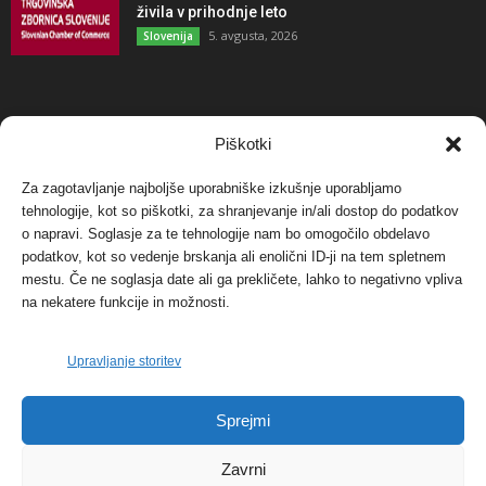
živila v prihodnje leto
5. avgusta, 2026
Slovenija
NAJBOLJ KOMENTIRANO
Piškotki
Za zagotavljanje najboljše uporabniške izkušnje uporabljamo
Protest proti vetrnim elektrarnam na Ojstrici, v
tehnologije, kot so piškotki, za shranjevanje in/ali dostop do podatkov
svetu pa vedno bolj...
o napravi. Soglasje za te tehnologije nam bo omogočilo obdelavo
12. maja, 2017
Dogodki
podatkov, kot so vedenje brskanja ali enolični ID-ji na tem spletnem
mestu. Če ne soglasja date ali ga prekličete, lahko to negativno vpliva
Tožilstvo v Celovcu v korist elektrarnam
na nekatere funkcije in možnosti.
Verbund
29. januarja, 2018
Dogodki
Upravljanje storitev
FOTO: Razstava cvetličarskega mojstra Andreja
Sprejmi
Rusa
27. novembra, 2017
Dogodki
Zavrni