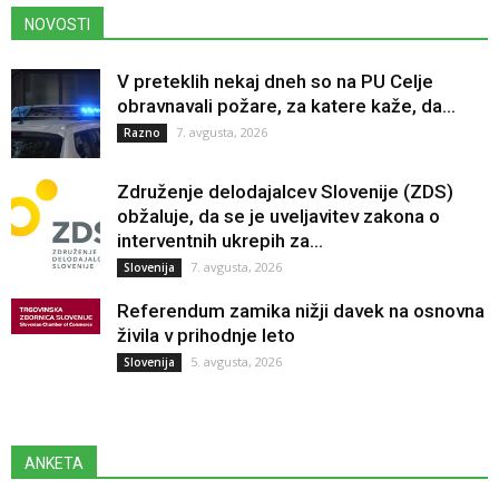
NOVOSTI
V preteklih nekaj dneh so na PU Celje
obravnavali požare, za katere kaže, da...
7. avgusta, 2026
Razno
Združenje delodajalcev Slovenije (ZDS)
obžaluje, da se je uveljavitev zakona o
interventnih ukrepih za...
7. avgusta, 2026
Slovenija
Referendum zamika nižji davek na osnovna
živila v prihodnje leto
5. avgusta, 2026
Slovenija
ANKETA