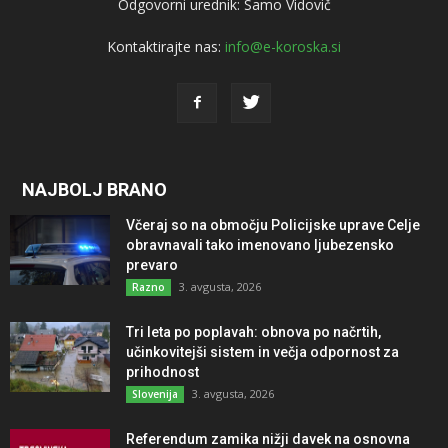
Odgovorni urednik: Samo Vidovič
Kontaktirajte nas:
info@e-koroska.si
NAJBOLJ BRANO
Včeraj so na območju Policijske uprave Celje
obravnavali tako imenovano ljubezensko
prevaro
3. avgusta, 2026
Razno
Tri leta po poplavah: obnova po načrtih,
učinkovitejši sistem in večja odpornost za
prihodnost
3. avgusta, 2026
Slovenija
Referendum zamika nižji davek na osnovna