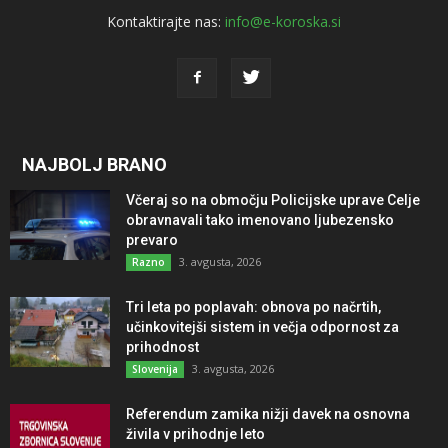
Kontaktirajte nas:
info@e-koroska.si
NAJBOLJ BRANO
Včeraj so na območju Policijske uprave Celje
obravnavali tako imenovano ljubezensko
prevaro
3. avgusta, 2026
Razno
Tri leta po poplavah: obnova po načrtih,
učinkovitejši sistem in večja odpornost za
prihodnost
3. avgusta, 2026
Slovenija
Referendum zamika nižji davek na osnovna
živila v prihodnje leto