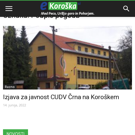
Domov
Oznake
Podpis pogodb
Oznaka: Podpis pogodb
Razno
Izjava za javnost CUDV Črna na Koroškem
14. junija, 2022
NOVOSTI