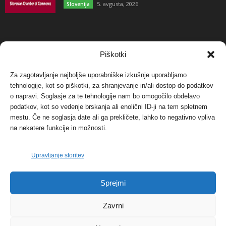
5. avgusta, 2026
Slovenija
NAJBOLJ KOMENTIRANO
Piškotki
Za zagotavljanje najboljše uporabniške izkušnje uporabljamo
Protest proti vetrnim elektrarnam na Ojstrici, v
tehnologije, kot so piškotki, za shranjevanje in/ali dostop do podatkov
svetu pa vedno bolj...
o napravi. Soglasje za te tehnologije nam bo omogočilo obdelavo
12. maja, 2017
Dogodki
podatkov, kot so vedenje brskanja ali enolični ID-ji na tem spletnem
mestu. Če ne soglasja date ali ga prekličete, lahko to negativno vpliva
Tožilstvo v Celovcu v korist elektrarnam
na nekatere funkcije in možnosti.
Verbund
29. januarja, 2018
Dogodki
Upravljanje storitev
FOTO: Razstava cvetličarskega mojstra Andreja
Sprejmi
Rusa
27. novembra, 2017
Dogodki
Zavrni