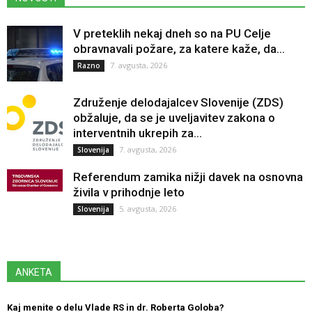
V preteklih nekaj dneh so na PU Celje
obravnavali požare, za katere kaže, da...
7. avgusta, 2026
Razno
Združenje delodajalcev Slovenije (ZDS)
obžaluje, da se je uveljavitev zakona o
interventnih ukrepih za...
7. avgusta, 2026
Slovenija
Referendum zamika nižji davek na osnovna
živila v prihodnje leto
5. avgusta, 2026
Slovenija
ANKETA
Kaj menite o delu Vlade RS in dr. Roberta Goloba?