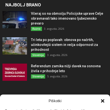
NAJBOLJ BRANO
Včeraj so na območju Policijske uprave Celje
obravnavali tako imenovano ljubezensko
prevaro
3. avgusta, 2026
Razno
Tri leta po poplavah: obnova po načrtih,
učinkovitejši sistem in večja odpornost za
prihodnost
3. avgusta, 2026
Slovenija
Referendum zamika nižji davek na osnovna
živila v prihodnje leto
5. avgusta, 2026
Slovenija
NAJBOLJ KOMENTIRANO
Piškotki