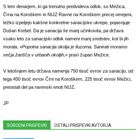
S tem denarjem, ki ga trenutno predvideva odlok, so Mežica,
Črna na Koroškem in NIJZ Ravne na Koroškem precej omejeni,
težko izpeljejo kakšne konkretne sanacijske ukrepe, pojasnjuje
Dušan Krebel. Da je sanacija še manj učinkovita, pa država
vsako leto za sanacijski odlok nameni manj sredstev, kot bi jih
morala.
»Popolna sanacija okolja je iluzorna. Sanirati moramo
večja žarišča v urbanih okoljih,«
pravi župan Mežice.
V letošnjem letu država namenja 750 tisoč evrov za sanacijo, od
tega 450 tisoč evrov Črni na Koroškem, 225 tisoč evrov Mežici,
preostali del pa ravenski enoti NIJZ.
JP
SORODNI PRISPEVKI
OSTALI PRISPEVKI AVTORJA