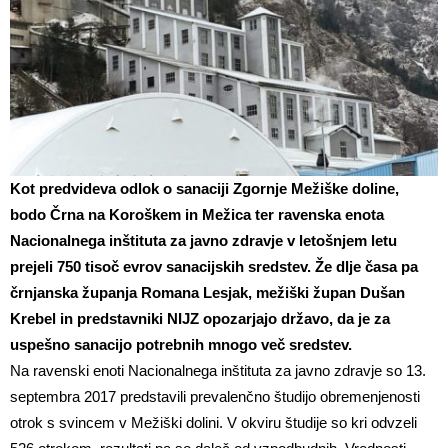
Kot predvideva odlok o sanaciji Zgornje Mežiške doline,
bodo Črna na Koroškem in Mežica ter ravenska enota
Nacionalnega inštituta za javno zdravje v letošnjem letu
prejeli 750 tisoč evrov sanacijskih sredstev. Že dlje časa pa
črnjanska županja Romana Lesjak, mežiški župan Dušan
Krebel in predstavniki NIJZ opozarjajo državo, da je za
uspešno sanacijo potrebnih mnogo več sredstev.
Na ravenski enoti Nacionalnega inštituta za javno zdravje so 13.
septembra 2017 predstavili prevalenčno študijo obremenjenosti
otrok s svincem v Mežiški dolini. V okviru študije so kri odvzeli