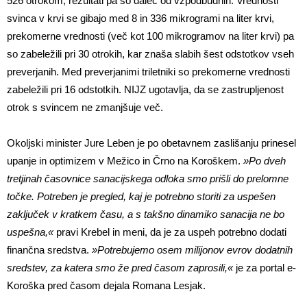
526 otrokom, rezultati pa so daleč od vzpodbudnih. Vrednosti
svinca v krvi se gibajo med 8 in 336 mikrogrami na liter krvi,
prekomerne vrednosti (več kot 100 mikrogramov na liter krvi) pa
so zabeležili pri 30 otrokih, kar znaša slabih šest odstotkov vseh
preverjanih. Med preverjanimi triletniki so prekomerne vrednosti
zabeležili pri 16 odstotkih. NIJZ ugotavlja, da se zastrupljenost
otrok s svincem ne zmanjšuje več.
Okoljski minister Jure Leben je po obetavnem zaslišanju prinesel
upanje in optimizem v Mežico in Črno na Koroškem.
»Po dveh
tretjinah časovnice sanacijskega odloka smo prišli do prelomne
točke. Potreben je pregled, kaj je potrebno storiti za uspešen
zaključek v kratkem času, a s takšno dinamiko sanacija ne bo
uspešna,«
pravi Krebel in meni, da je za uspeh potrebno dodati
finančna sredstva.
»Potrebujemo osem milijonov evrov dodatnih
sredstev, za katera smo že pred časom zaprosili,«
je za portal e-
Koroška pred časom dejala Romana Lesjak.