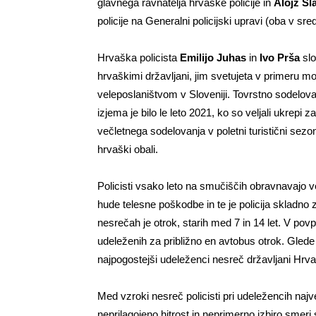
glavnega ravnatelja hrvaške policije in
Alojz Sl
policije na Generalni policijski upravi (oba v sred
Hrvaška policista
Emilijo Juhas
in
Ivo Prša
slo
hrvaškimi državljani, jim svetujeta v primeru mo
veleposlaništvom v Sloveniji. Tovrstno sodelov
izjema je bilo le leto 2021, ko so veljali ukrepi
večletnega sodelovanja v poletni turistični sezon
hrvaški obali.
Policisti vsako leto na smučiščih obravnavajo ve
hude telesne poškodbe in te je policija skladno
nesrečah je otrok, starih med 7 in 14 let. V povp
udeleženih za približno en avtobus otrok. Glede 
najpogostejši udeleženci nesreč državljani Hrv
Med vzroki nesreč policisti pri udeležencih najv
neprilagojeno hitrost in neprimerno izbiro smer