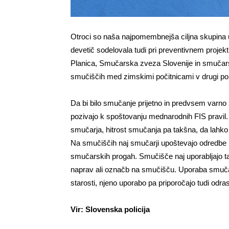
Otroci so naša najpomembnejša ciljna skupina u
devetič sodelovala tudi pri preventivnem projekt
Planica, Smučarska zveza Slovenije in smučarske
smučiščih med zimskimi počitnicami v drugi polo
Da bi bilo smučanje prijetno in predvsem varno
pozivajo k spoštovanju mednarodnih FIS pravil.
smučarja, hitrost smučanja pa takšna, da lahk
Na smučiščih naj smučarji upoštevajo odredbe in
smučarskih progah. Smučišče naj uporabljajo tak
naprav ali označb na smučišču. Uporaba smučar
starosti, njeno uporabo pa priporočajo tudi odr
Vir: Slovenska policija