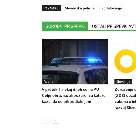
OZNAKE
Slovenska policija
Sodelovanje
SORODNI PRISPEVKI
OSTALI PRISPEVKI A
Razno
Slovenija
V preteklih nekaj dneh so na PU
Združenje d
Celje obravnavali požare, za katere
(ZDS) obžalu
kaže, da so bili podtaknjeni
zakona o in
razvoj Slove