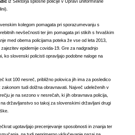
adič
iz Sektorja splošne policije v Upravi uniformirane
ini).
venskim kolegom pomagata pri sporazumevanju s
rebitnih nevšečnosti ter jim pomagata pri stikih s hrvaškim
anje med obema policijama poteka že vse od leta 2013,
 za zajezitev epidemije covida-19. Gre za nadgradnjo
i, ko slovenski policisti opravljajo podobne naloge na
č kot 100 nesreč, približno polovica jih ima za posledico
 z zakonom tudi dolžna obravnavati. Največ udeleženih v
rečju je na sezono v nesrečah, ki jih obravnava policija,
na državljanstvo so takoj za slovenskimi državljani drugi
aške.
ečkrat ugotavljajo precenjevanje sposobnosti in znanja ter
i smučanja, pa tudi neprimerno vključevanje nazaj na