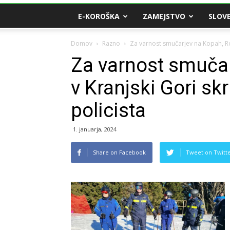
E-KOROŠKA
ZAMEJSTVO
SLOVE
Domov
Razno
Za varnost smučarjev na Kopah, Rogl
Za varnost smučar
v Kranjski Gori sk
policista
1. januarja, 2024
Share on Facebook
Tweet on Twitt