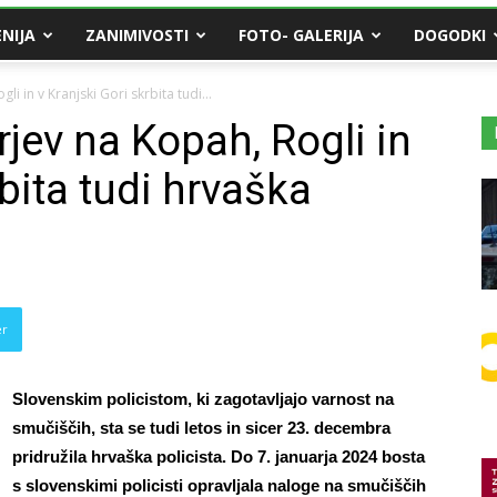
NIJA
ZANIMIVOSTI
FOTO- GALERIJA
DOGODKI
i in v Kranjski Gori skrbita tudi...
jev na Kopah, Rogli in
rbita tudi hrvaška
er
Slovenskim policistom, ki zagotavljajo varnost na
smučiščih, sta se tudi letos in sicer 23. decembra
pridružila hrvaška policista. Do 7. januarja 2024 bosta
s slovenskimi policisti opravljala naloge na smučiščih