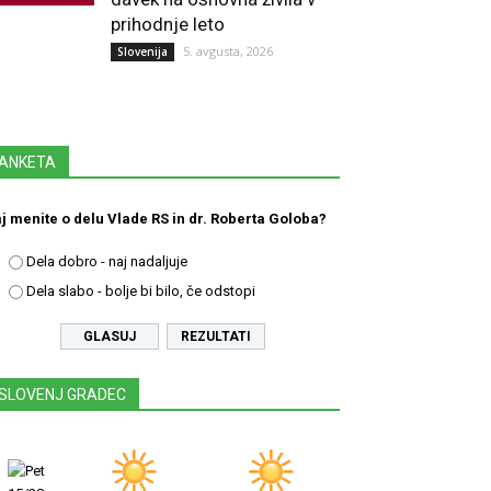
prihodnje leto
5. avgusta, 2026
Slovenija
ANKETA
j menite o delu Vlade RS in dr. Roberta Goloba?
Dela dobro - naj nadaljuje
Dela slabo - bolje bi bilo, če odstopi
REZULTATI
SLOVENJ GRADEC