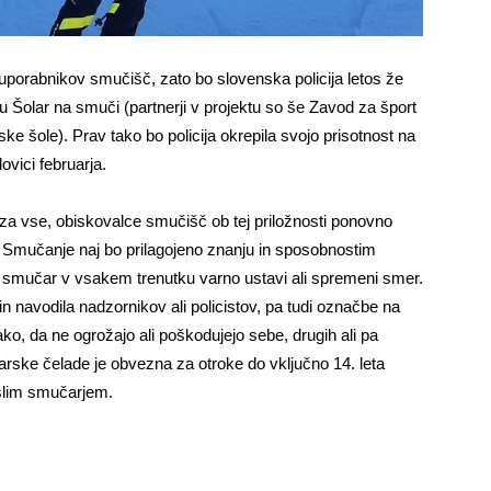
porabnikov smučišč, zato bo slovenska policija letos že
u Šolar na smuči (partnerji v projektu so še Zavod za šport
 šole). Prav tako bo policija okrepila svojo prisotnost na
vici februarja.
 za vse, obiskovalce smučišč ob tej priložnosti ponovno
 Smučanje naj bo prilagojeno znanju in sposobnostim
o smučar v vsakem trenutku varno ustavi ali spremeni smer.
 navodila nadzornikov ali policistov, pa tudi označbe na
o, da ne ogrožajo ali poškodujejo sebe, drugih‎ ali pa
ske čelade je obvezna za otroke do vključno 14. leta
aslim smučarjem.