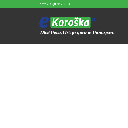
petek, avgust 7, 2026
e-
Koroška