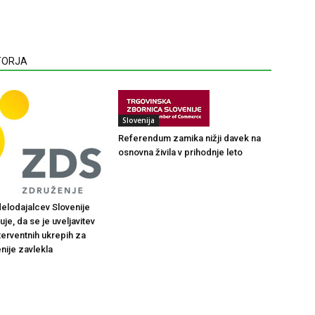
VTORJA
Slovenija
Referendum zamika nižji davek na
osnovna živila v prihodnje leto
elodajalcev Slovenije
je, da se je uveljavitev
terventnih ukrepih za
nije zavlekla