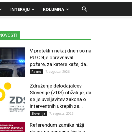
INTERVJU
KOLUMNA
NOVOSTI
V preteklih nekaj dneh so na
PU Celje obravnavali
požare, za katere kaže, da...
7. avgusta, 2026
Razno
Združenje delodajalcev
Slovenije (ZDS) obžaluje, da
se je uveljavitev zakona o
interventnih ukrepih za...
7. avgusta, 2026
Slovenija
Referendum zamika nižji
davek na osnovna živila v