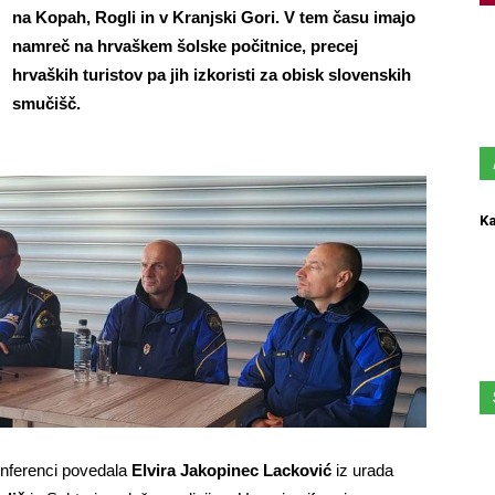
na Kopah, Rogli in v Kranjski Gori. V tem času imajo
namreč na hrvaškem šolske počitnice, precej
hrvaških turistov pa jih izkoristi za obisk slovenskih
smučišč.
Ka
onferenci povedala
Elvira Jakopinec Lacković
iz urada