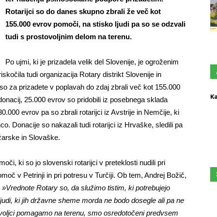
Rotarijci so do danes skupno zbrali že več kot
155.000 evrov pomoči, na stisko ljudi pa so se odzvali
tudi s prostovoljnim delom na terenu.
Po ujmi, ki je prizadela velik del Slovenije, je ogroženim
očila tudi organizacija Rotary distrikt Slovenije in
so za prizadete v poplavah do zdaj zbrali več kot 155.000
Ka
onacij, 25.000 evrov so pridobili iz posebnega sklada
0.000 evrov pa so zbrali rotarijci iz Avstrije in Nemčije, ki
o. Donacije so nakazali tudi rotarijci iz Hrvaške, sledili pa
arske in Slovaške.
či, ki so jo slovenski rotarijci v preteklosti nudili pri
omoč v Petrinji in pri potresu v Turčiji. Ob tem, Andrej Božič,
:
»Vrednote Rotary so, da služimo tistim, ki potrebujejo
judi, ki jih državne sheme morda ne bodo dosegle ali pa ne
ovoljci pomagamo na terenu, smo osredotočeni predvsem