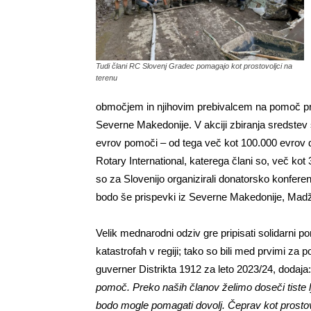
Tudi člani RC Slovenj Gradec pomagajo kot prostovoljci na
terenu
območjem in njihovim prebivalcem na pomoč prisk
Severne Makedonije. V akciji zbiranja sredstev 
evrov pomoči – od tega več kot 100.000 evrov d
Rotary International, katerega člani so, več kot 3
so za Slovenijo organizirali donatorsko konferenc
bodo še prispevki iz Severne Makedonije, Madž
Velik mednarodni odziv gre pripisati solidarni pomo
katastrofah v regiji; tako so bili med prvimi za p
guverner Distrikta 1912 za leto 2023/24, dodaja
pomoč. Preko naših članov želimo doseči tiste l
bodo mogle pomagati dovolj. Čeprav kot prost