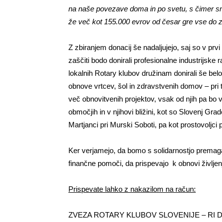
na naše povezave doma in po svetu, s čimer sm
že več kot 155.000 evrov od česar gre vse do z
Z zbiranjem donacij še nadaljujejo, saj so v prv
zaščiti bodo donirali profesionalne industrijske 
lokalnih Rotary klubov družinam donirali še belo
obnove vrtcev, šol in zdravstvenih domov – pri t
več obnovitvenih projektov, vsak od njih pa bo v
območjih in v njihovi bližini, kot so Slovenj Gr
Martjanci pri Murski Soboti, pa kot prostovoljci 
Ker verjamejo, da bomo s solidarnostjo premagali
finančne pomoči, da prispevajo k obnovi življen
Prispevate lahko z nakazilom na račun:
ZVEZA ROTARY KLUBOV SLOVENIJE – RI D