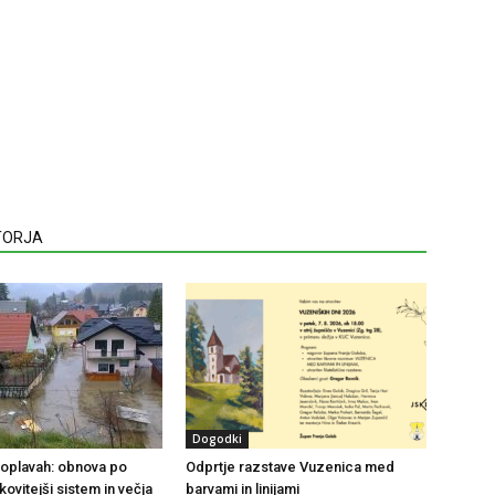
VTORJA
Dogodki
 poplavah: obnova po
Odprtje razstave Vuzenica med
nkovitejši sistem in večja
barvami in linijami