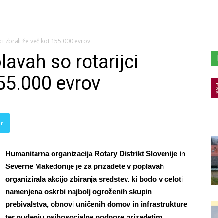
ci zbrali že več kot 155.000 evrov
lavah so rotarijci
155.000 evrov
er
Humanitarna organizacija Rotary Distrikt Slovenije in
Severne Makedonije je za prizadete v poplavah
organizirala akcijo zbiranja sredstev, ki bodo v celoti
namenjena oskrbi najbolj ogroženih skupin
prebivalstva, obnovi uničenih domov in infrastrukture
ter nudenju psihosocialne podpore prizadetim.