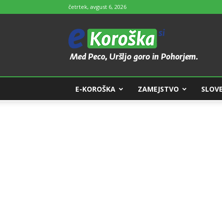
četrtek, avgust 6, 2026
e-
Koroška
E-KOROŠKA
ZAMEJSTVO
SLOVE