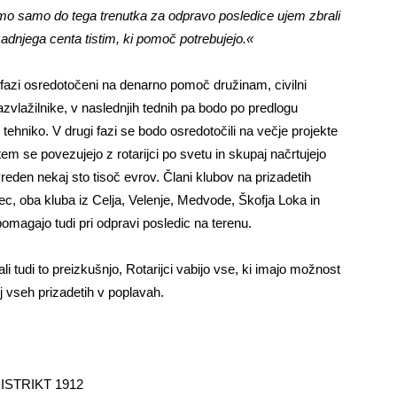
o samo do tega trenutka za odpravo posledice ujem zbrali
adnjega centa tistim, ki pomoč potrebujejo.«
i fazi osredotočeni na denarno pomoč družinam, civilni
razvlažilnike, v naslednjih tednih pa bodo po predlogu
 tehniko. V drugi fazi se bodo osredotočili na večje projekte
em se povezujejo z rotarijci po svetu in skupaj načrtujejo
reden nekaj sto tisoč evrov. Člani klubov na prizadetih
adec, oba kluba iz Celja, Velenje, Medvode, Škofja Loka in
pomagajo tudi pri odpravi posledic na terenu.
 tudi to preizkušnjo, Rotarijci vabijo vse, ki imajo možnost
j vseh prizadetih v poplavah.
ISTRIKT 1912