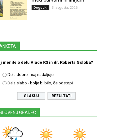
3. avgusta, 2026
Dogodki
ANKETA
j menite o delu Vlade RS in dr. Roberta Goloba?
Dela dobro - naj nadaljuje
Dela slabo - bolje bi bilo, če odstopi
REZULTATI
SLOVENJ GRADEC