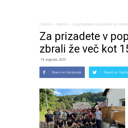
Domov
Razno
Za prizadete v poplavah so rotarij
Za prizadete v pop
zbrali že več kot 
14. avgusta, 2023
Share on Facebook
Tweet on Twitt