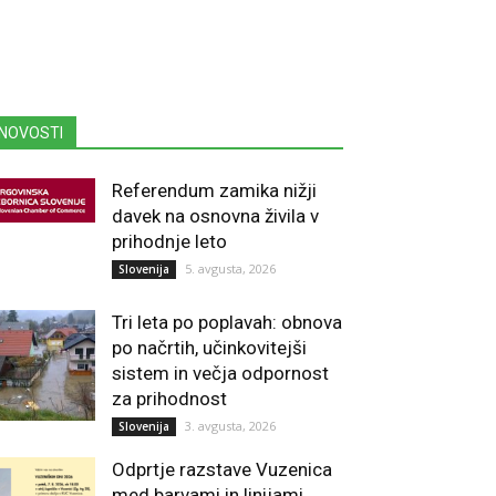
NOVOSTI
Referendum zamika nižji
davek na osnovna živila v
prihodnje leto
5. avgusta, 2026
Slovenija
Tri leta po poplavah: obnova
po načrtih, učinkovitejši
sistem in večja odpornost
za prihodnost
3. avgusta, 2026
Slovenija
Odprtje razstave Vuzenica
med barvami in linijami