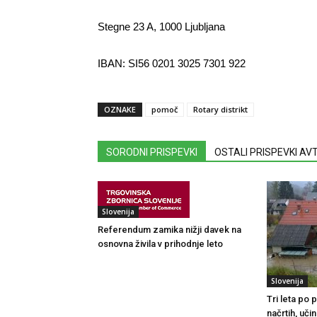
Stegne 23 A, 1000 Ljubljana
IBAN: SI56 0201 3025 7301 922
OZNAKE
pomoč
Rotary distrikt
SORODNI PRISPEVKI
OSTALI PRISPEVKI A
Slovenija
Referendum zamika nižji davek na
osnovna živila v prihodnje leto
Slovenija
Tri leta po
načrtih, uči