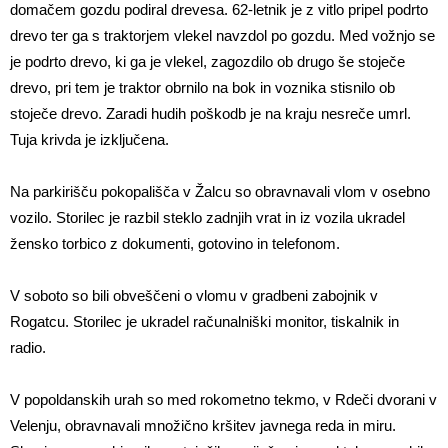
domačem gozdu podiral drevesa. 62-letnik je z vitlo pripel podrto
drevo ter ga s traktorjem vlekel navzdol po gozdu. Med vožnjo se
je podrto drevo, ki ga je vlekel, zagozdilo ob drugo še stoječe
drevo, pri tem je traktor obrnilo na bok in voznika stisnilo ob
stoječe drevo. Zaradi hudih poškodb je na kraju nesreče umrl.
Tuja krivda je izključena.
Na parkirišču pokopališča v Žalcu so obravnavali vlom v osebno
vozilo. Storilec je razbil steklo zadnjih vrat in iz vozila ukradel
žensko torbico z dokumenti, gotovino in telefonom.
V soboto so bili obveščeni o vlomu v gradbeni zabojnik v
Rogatcu. Storilec je ukradel računalniški monitor, tiskalnik in
radio.
V popoldanskih urah so med rokometno tekmo, v Rdeči dvorani v
Velenju, obravnavali množično kršitev javnega reda in miru.