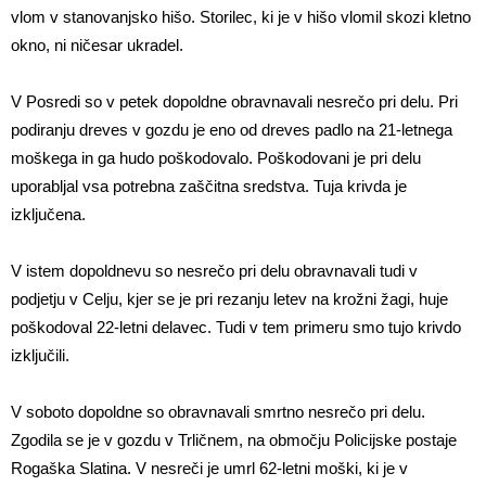
vlom v stanovanjsko hišo. Storilec, ki je v hišo vlomil skozi kletno
okno, ni ničesar ukradel.
V Posredi so v petek dopoldne obravnavali nesrečo pri delu. Pri
podiranju dreves v gozdu je eno od dreves padlo na 21-letnega
moškega in ga hudo poškodovalo. Poškodovani je pri delu
uporabljal vsa potrebna zaščitna sredstva. Tuja krivda je
izključena.
V istem dopoldnevu so nesrečo pri delu obravnavali tudi v
podjetju v Celju, kjer se je pri rezanju letev na krožni žagi, huje
poškodoval 22-letni delavec. Tudi v tem primeru smo tujo krivdo
izključili.
V soboto dopoldne so obravnavali smrtno nesrečo pri delu.
Zgodila se je v gozdu v Trličnem, na območju Policijske postaje
Rogaška Slatina. V nesreči je umrl 62-letni moški, ki je v