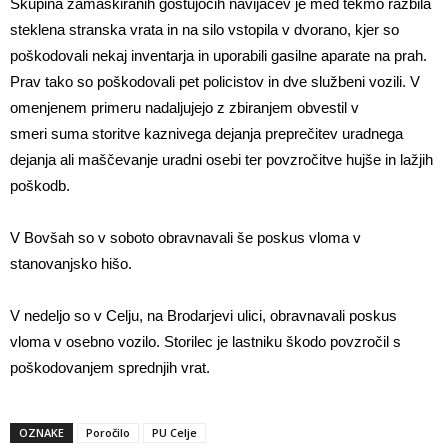
Skupina zamaskiranih gostujočih navijačev je med tekmo razbila
steklena stranska vrata in na silo vstopila v dvorano, kjer so
poškodovali nekaj inventarja in uporabili gasilne aparate na prah.
Prav tako so poškodovali pet policistov in dve službeni vozili. V
omenjenem primeru nadaljujejo z zbiranjem obvestil v
smeri suma storitve kaznivega dejanja preprečitev uradnega
dejanja ali maščevanje uradni osebi ter povzročitve hujše in lažjih
poškodb.
V Bovšah so v soboto obravnavali še poskus vloma v
stanovanjsko hišo.
V nedeljo so v Celju, na Brodarjevi ulici, obravnavali poskus
vloma v osebno vozilo. Storilec je lastniku škodo povzročil s
poškodovanjem sprednjih vrat.
OZNAKE
Poročilo
PU Celje