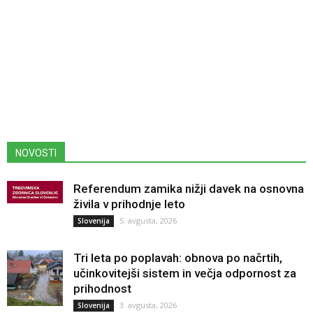
NOVOSTI
Referendum zamika nižji davek na osnovna
živila v prihodnje leto
5. avgusta, 2026
Slovenija
Tri leta po poplavah: obnova po načrtih,
učinkovitejši sistem in večja odpornost za
prihodnost
3. avgusta, 2026
Slovenija