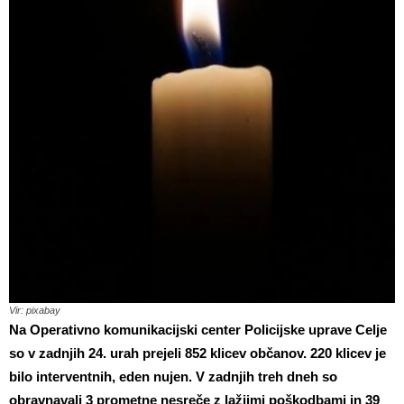
Vir: pixabay
Na Operativno komunikacijski center Policijske uprave Celje
so v zadnjih 24. urah prejeli 852 klicev občanov. 220 klicev je
bilo interventnih, eden nujen. V zadnjih treh dneh so
obravnavali 3 prometne nesreče z lažjimi poškodbami in 39