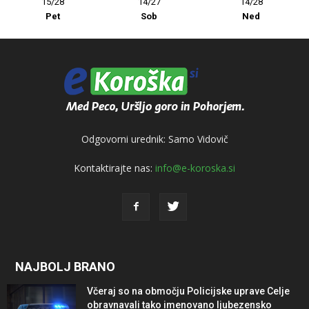
15/28
14/27
14/28
Pet
Sob
Ned
Odgovorni urednik: Samo Vidovič
Kontaktirajte nas:
info@e-koroska.si
NAJBOLJ BRANO
Včeraj so na območju Policijske uprave Celje
obravnavali tako imenovano ljubezensko