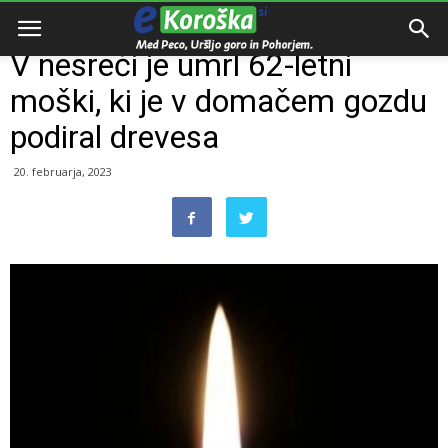
V nesreči je umrl 62-letni
moški, ki je v domačem gozdu
podiral drevesa
20. februarja, 2023