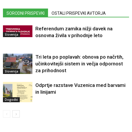
SORODNI PRISPEVKI
OSTALI PRISPEVKI AVTORJA
Referendum zamika nižji davek na
Slovenija
osnovna živila v prihodnje leto
Tri leta po poplavah: obnova po načrtih,
učinkovitejši sistem in večja odpornost
za prihodnost
Slovenija
Odprtje razstave Vuzenica med barvami
in linijami
Dogodki