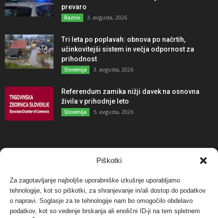
prevaro
3. avgusta, 2026
Razno
Tri leta po poplavah: obnova po načrtih,
učinkovitejši sistem in večja odpornost za
prihodnost
3. avgusta, 2026
Slovenija
Referendum zamika nižji davek na osnovna
živila v prihodnje leto
5. avgusta, 2026
Slovenija
NAJBOLJ KOMENTIRANO
Piškotki
Za zagotavljanje najboljše uporabniške izkušnje uporabljamo
Protest proti vetrnim elektrarnam na Ojstrici, v
svetu pa vedno bolj...
tehnologije, kot so piškotki, za shranjevanje in/ali dostop do podatkov
o napravi. Soglasje za te tehnologije nam bo omogočilo obdelavo
12. maja, 2017
Dogodki
podatkov, kot so vedenje brskanja ali enolični ID-ji na tem spletnem