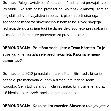
Dolinar:
Poleg slavistike in športa sem študiral tudi prevajalstvo.
Po študiju, ko sem postal profesor na Slovenski gimnaziji, sem se
poglobil tudi v prevajalstvo in opravil izpite za certificiranega
sodnega tolmača za slovenščino in nemščino. Poleg svojega
rednega dela opravljam tudi še danes delo sodnega prevajalca in
tolmača, pri čemer gre predvsem za pravne tekste.
DEMOKRACIJA: Politično sodelujete v Team Kärnten. To je
stranka, ki je nastala šele pred nekaj leti. Kakšna je njena
usmeritev?
Dolinar:
Leta 2012 je nastala stranka Team Stronach, ki se je
pozneje preimenovala v Team Kärnten, prevedeno Team
Koroška. Sem tudi ustanovni član stranke, ki ni usmerjena prav
nič ideološko, marveč socialno-gospodarsko.
DEMOKRACIJA: Kako se kot zaveden Slovenec uveljavljate v