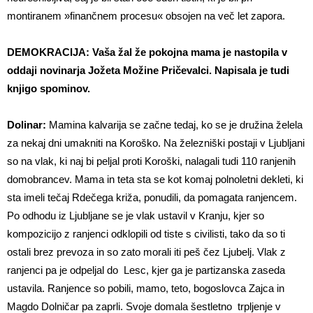
montiranem »finančnem procesu« obsojen na več let zapora.
DEMOKRACIJA: Vaša žal že pokojna mama je nastopila v
oddaji novinarja Jožeta Možine Pričevalci. Napisala je tudi
knjigo spominov.
Dolinar:
Mamina kalvarija se začne tedaj, ko se je družina želela
za nekaj dni umakniti na Koroško. Na železniški postaji v Ljubljani
so na vlak, ki naj bi peljal proti Koroški, nalagali tudi 110 ranjenih
domobrancev. Mama in teta sta se kot komaj polnoletni dekleti, ki
sta imeli tečaj Rdečega križa, ponudili, da pomagata ranjencem.
Po odhodu iz Ljubljane se je vlak ustavil v Kranju, kjer so
kompozicijo z ranjenci odklopili od tiste s civilisti, tako da so ti
ostali brez prevoza in so zato morali iti peš čez Ljubelj. Vlak z
ranjenci pa je odpeljal do Lesc, kjer ga je partizanska zaseda
ustavila. Ranjence so pobili, mamo, teto, bogoslovca Zajca in
Magdo Dolničar pa zaprli. Svoje domala šestletno trpljenje v