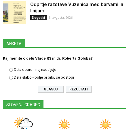
Odprtje razstave Vuzenica med barvami in
linijami
3. avgusta, 2026
Dogodki
ANKETA
Kaj menite o delu Vlade RS in dr. Roberta Goloba?
Dela dobro - naj nadaljuje
Dela slabo - bolje bi bilo, če odstopi
REZULTATI
SLOVENJ GRADEC