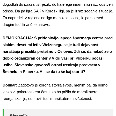
dogodkih do izraza tisti jezik, do katerega imam srčni oz. čustveni
odnos. Da pa igra SAK v Koroški ligi, pa je izraz sedanje situacije.
Za napredek v regionalno ligo manjkajo pogoji, ki pa so med
drugim tudi finančne narave.
DEMOKRACIJA: S pridobitvijo lepega športnega centra pred
slabimi desetimi leti v Welzenegu se je tudi dejavnost
naraščaja preselila pretežno v Celovec. Zdi se, da nekoč zelo
dobro organiziran center v Vidri vasi pri Pliberku počasi
usiha. Slovensko govoreči otroci trenirajo predvsem v
Šmihelu in Pliberku. Ali se da tu še kaj storiti?
Dolinar:
Zagotovo je korona storila svoje, menim pa, da bomo
lahko v pokoronskem času, ko bo prišlo do marsikatere
reorganizacije, odpravili tudi marsikatero nevšečnost.
Biografija