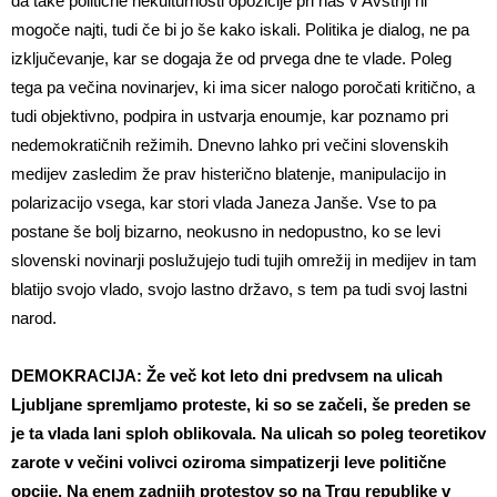
da take politične nekulturnosti opozicije pri nas v Avstriji ni
mogoče najti, tudi če bi jo še kako iskali. Politika je dialog, ne pa
izključevanje, kar se dogaja že od prvega dne te vlade. Poleg
tega pa večina novinarjev, ki ima sicer nalogo poročati kritično, a
tudi objektivno, podpira in ustvarja enoumje, kar poznamo pri
nedemokratičnih režimih. Dnevno lahko pri večini slovenskih
medijev zasledim že prav histerično blatenje, manipulacijo in
polarizacijo vsega, kar stori vlada Janeza Janše. Vse to pa
postane še bolj bizarno, neokusno in nedopustno, ko se levi
slovenski novinarji poslužujejo tudi tujih omrežij in medijev in tam
blatijo svojo vlado, svojo lastno državo, s tem pa tudi svoj lastni
narod.
DEMOKRACIJA: Že več kot leto dni predvsem na ulicah
Ljubljane spremljamo proteste, ki so se začeli, še preden se
je ta vlada lani sploh oblikovala. Na ulicah so poleg teoretikov
zarote v večini volivci oziroma simpatizerji leve politične
opcije. Na enem zadnjih protestov so na Trgu republike v