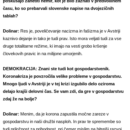
poskušajo zanetiti nemir, kot je bilo zaznati v predvolilnem
času, ko so prebarvali slovenske napise na dvojezičnih
tablah?
Dolinar:
Res je, poveličevanje nacizma in fašizma je v Avstriji
kaznivo dejanje in tako je tudi prav. Isto mora veljati tudi za vse
druge totalitarne režime, ki imajo na vesti grobo kršenje
človekovih pravic in na milijone umorjenih.
DEMOKRACIJA: Znani ste tudi kot gospodarstvenik.
Koronakriza je povzročila velike probleme v gospodarstvu.
Mnogo ljudi v Avstriji je v tej krizi izgubilo delo oziroma
delajo krajši delovni čas. Se vam zdi, da gre v gospodarstvu
zdaj že na bolje?
Dolinar:
Menim, da je korona zapustila močne zareze v
gospodarstvu in naši družbi nasploh. In prav te spremembe so
tudi priložnost za prihodnost, pri čemer mislim na hitrejši razvoj