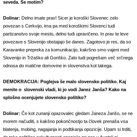
seveda. Se motim?
Dolinar:
Delno imate prav! Sicer je koroški Slovenec zelo
povezan s Cerkvijo, ima pa med koroškimi Slovenci tudi
partizanstvo svoje mesto, delno tudi upravičeno. In prav te leve
povezave s Slovenijo obstajajo še danes. Zagotovo je res, da so
Karavanke prepreka za komunikacijo, kakršno smo vajeni med
Slovenijo in Tržaško ali Goriško. Zato tudi pogrešam več srčnega
odnosa do matične domovine in slovenstva kot takega.
DEMOKRACIJA: Poglejva še malo slovensko politiko. Kaj
menite o slovenski vladi, ki jo vodi Janez Janša? Kako na
splošno ocenjujete slovensko politiko?
Dolinar:
Če kot zunanji opazovalec gledam Janeza Janšo, se ne
morem načuditi, s kakšno pokončnostjo ta človek prenaša vsa
blatenja, mobing, nagajanja in podtikanja opozicije. Upam si trditi,