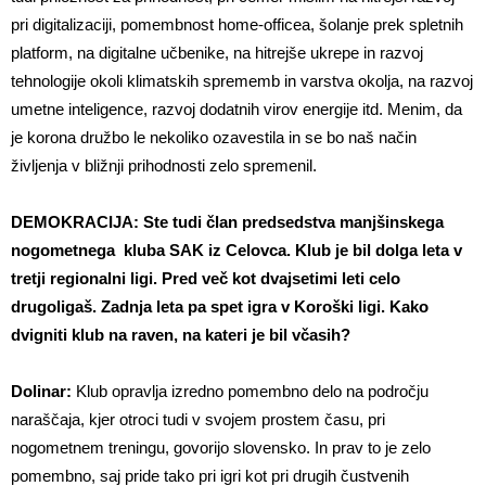
pri digitalizaciji, pomembnost home-officea, šolanje prek spletnih
platform, na digitalne učbenike, na hitrejše ukrepe in razvoj
tehnologije okoli klimatskih sprememb in varstva okolja, na razvoj
umetne inteligence, razvoj dodatnih virov energije itd. Menim, da
je korona družbo le nekoliko ozavestila in se bo naš način
življenja v bližnji prihodnosti zelo spremenil.
DEMOKRACIJA: Ste tudi član predsedstva manjšinskega
nogometnega kluba SAK iz Celovca. Klub je bil dolga leta v
tretji regionalni ligi. Pred več kot dvajsetimi leti celo
drugoligaš. Zadnja leta pa spet igra v Koroški ligi. Kako
dvigniti klub na raven, na kateri je bil včasih?
Dolinar:
Klub opravlja izredno pomembno delo na področju
naraščaja, kjer otroci tudi v svojem prostem času, pri
nogometnem treningu, govorijo slovensko. In prav to je zelo
pomembno, saj pride tako pri igri kot pri drugih čustvenih