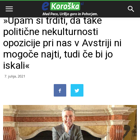
Domov
Intervju
»Upam si trditi, da take
politične nekulturnosti
opozicije pri nas v Avstriji ni
mogoče najti, tudi če bi jo
iskali«
7. julija, 2021