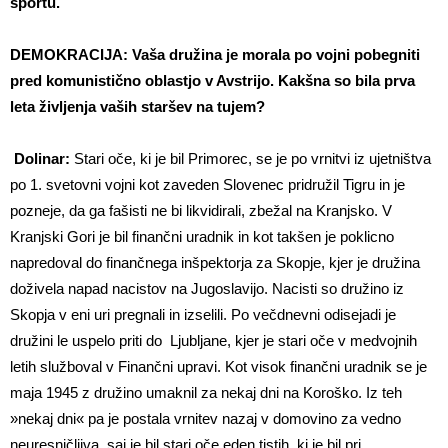
športu.
DEMOKRACIJA: Vaša družina je morala po vojni pobegniti
pred komunistično oblastjo v Avstrijo. Kakšna so bila prva
leta življenja vaših staršev na tujem?
Dolinar:
Stari oče, ki je bil Primorec, se je po vrnitvi iz ujetništva
po 1. svetovni vojni kot zaveden Slovenec pridružil Tigru in je
pozneje, da ga fašisti ne bi likvidirali, zbežal na Kranjsko. V
Kranjski Gori je bil finančni uradnik in kot takšen je poklicno
napredoval do finančnega inšpektorja za Skopje, kjer je družina
doživela napad nacistov na Jugoslavijo. Nacisti so družino iz
Skopja v eni uri pregnali in izselili. Po večdnevni odisejadi je
družini le uspelo priti do Ljubljane, kjer je stari oče v medvojnih
letih služboval v Finančni upravi. Kot visok finančni uradnik se je
maja 1945 z družino umaknil za nekaj dni na Koroško. Iz teh
»nekaj dni« pa je postala vrnitev nazaj v domovino za vedno
neuresničljiva, saj je bil stari oče eden tistih, ki je bil pri