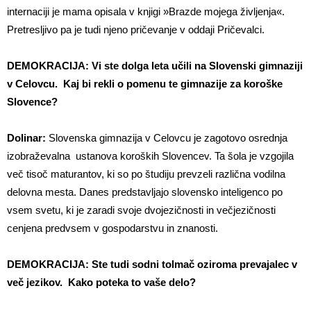
internaciji je mama opisala v knjigi »Brazde mojega življenja«.
Pretresljivo pa je tudi njeno pričevanje v oddaji Pričevalci.
DEMOKRACIJA: Vi ste dolga leta učili na Slovenski gimnaziji
v Celovcu. Kaj bi rekli o pomenu te gimnazije za koroške
Slovence?
Dolinar:
Slovenska gimnazija v Celovcu je zagotovo osrednja
izobraževalna ustanova koroških Slovencev. Ta šola je vzgojila
več tisoč maturantov, ki so po študiju prevzeli različna vodilna
delovna mesta. Danes predstavljajo slovensko inteligenco po
vsem svetu, ki je zaradi svoje dvojezičnosti in večjezičnosti
cenjena predvsem v gospodarstvu in znanosti.
DEMOKRACIJA: Ste tudi sodni tolmač oziroma prevajalec v
več jezikov. Kako poteka to vaše delo?