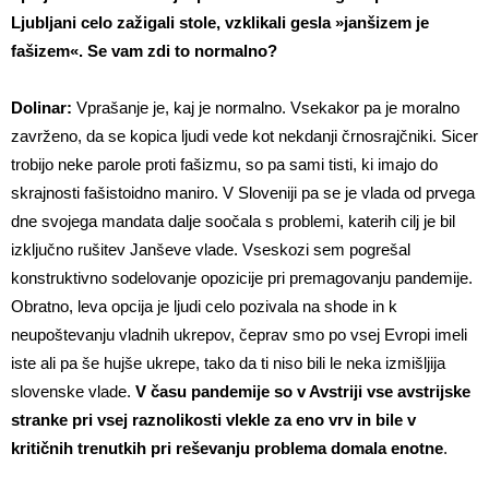
Ljubljani celo zažigali stole, vzklikali gesla »janšizem je
fašizem«. Se vam zdi to normalno?
Dolinar:
Vprašanje je, kaj je normalno. Vsekakor pa je moralno
zavrženo, da se kopica ljudi vede kot nekdanji črnosrajčniki. Sicer
trobijo neke parole proti fašizmu, so pa sami tisti, ki imajo do
skrajnosti fašistoidno maniro. V Sloveniji pa se je vlada od prvega
dne svojega mandata dalje soočala s problemi, katerih cilj je bil
izključno rušitev Janševe vlade. Vseskozi sem pogrešal
konstruktivno sodelovanje opozicije pri premagovanju pandemije.
Obratno, leva opcija je ljudi celo pozivala na shode in k
neupoštevanju vladnih ukrepov, čeprav smo po vsej Evropi imeli
iste ali pa še hujše ukrepe, tako da ti niso bili le neka izmišljija
slovenske vlade.
V času pandemije so v Avstriji vse avstrijske
stranke pri vsej raznolikosti vlekle za eno vrv in bile v
kritičnih trenutkih pri reševanju problema domala enotne
.