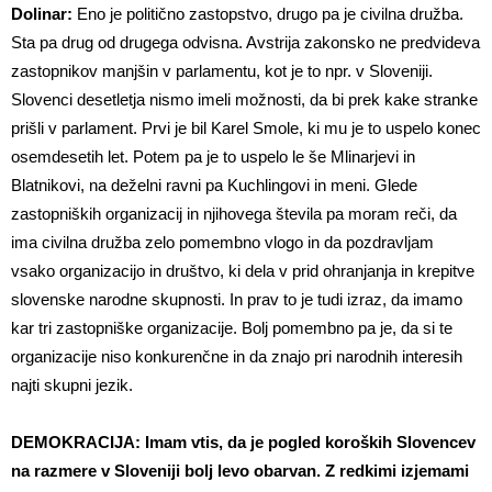
Dolinar:
Eno je politično zastopstvo, drugo pa je civilna družba.
Sta pa drug od drugega odvisna. Avstrija zakonsko ne predvideva
zastopnikov manjšin v parlamentu, kot je to npr. v Sloveniji.
Slovenci desetletja nismo imeli možnosti, da bi prek kake stranke
prišli v parlament. Prvi je bil Karel Smole, ki mu je to uspelo konec
osemdesetih let. Potem pa je to uspelo le še Mlinarjevi in
Blatnikovi, na deželni ravni pa Kuchlingovi in meni. Glede
zastopniških organizacij in njihovega števila pa moram reči, da
ima civilna družba zelo pomembno vlogo in da pozdravljam
vsako organizacijo in društvo, ki dela v prid ohranjanja in krepitve
slovenske narodne skupnosti. In prav to je tudi izraz, da imamo
kar tri zastopniške organizacije. Bolj pomembno pa je, da si te
organizacije niso konkurenčne in da znajo pri narodnih interesih
najti skupni jezik.
DEMOKRACIJA: Imam vtis, da je pogled koroških Slovencev
na razmere v Sloveniji bolj levo obarvan. Z redkimi izjemami