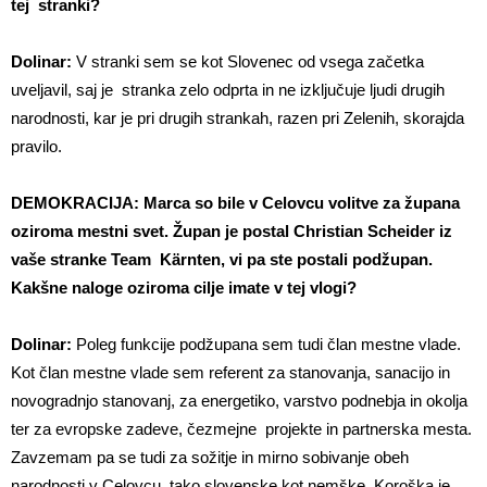
tej stranki?
Dolinar:
V stranki sem se kot Slovenec od vsega začetka
uveljavil, saj je stranka zelo odprta in ne izključuje ljudi drugih
narodnosti, kar je pri drugih strankah, razen pri Zelenih, skorajda
pravilo.
DEMOKRACIJA: Marca so bile v Celovcu volitve za župana
oziroma mestni svet. Župan je postal Christian Scheider iz
vaše stranke Team Kärnten, vi pa ste postali podžupan.
Kakšne naloge oziroma cilje imate v tej vlogi?
Dolinar:
Poleg funkcije podžupana sem tudi član mestne vlade.
Kot član mestne vlade sem referent za stanovanja, sanacijo in
novogradnjo stanovanj, za energetiko, varstvo podnebja in okolja
ter za evropske zadeve, čezmejne projekte in partnerska mesta.
Zavzemam pa se tudi za sožitje in mirno sobivanje obeh
narodnosti v Celovcu, tako slovenske kot nemške. Koroška je