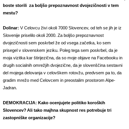
boste storili za boljšo prepoznavnost dvojezičnosti v tem
mestu?
Dolinar:
V Celovcu živi okoli 7000 Slovencev, od teh se jih je iz
Slovenije priselilo okoli 2000. Za boljšo prepoznavnost
dvojezičnosti sem poskrbel že od vsega začetka, ko sem
prisegel v slovenskem jeziku. Poleg tega sem poskrbel, da je
moja vizitka kar štirijezična, da so moje objave na Facebooku in
drugih socialnih omrežjih dvojezične, da je slovenščina sestavni
del mojega delovanja v celovškem rotovžu, predvsem pa to, da
gradim mrežo med Celovcem in preostalim prostorom Alpe-
Jadran.
DEMOKRACIJA:
Kako ocenjujete politiko koroških
Slovencev? Ali tako majhna skupnost res potrebuje tri
zastopniške organizacije?