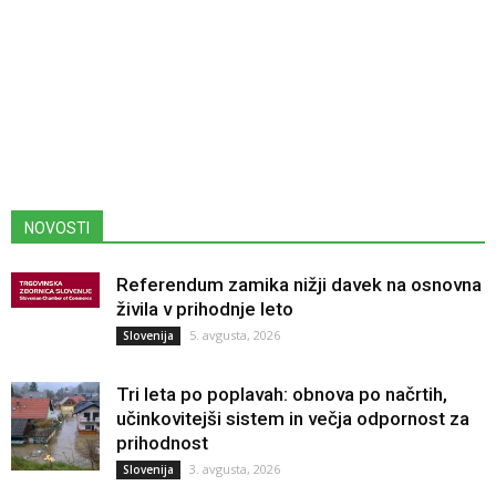
NOVOSTI
Referendum zamika nižji davek na osnovna
živila v prihodnje leto
5. avgusta, 2026
Slovenija
Tri leta po poplavah: obnova po načrtih,
učinkovitejši sistem in večja odpornost za
prihodnost
3. avgusta, 2026
Slovenija