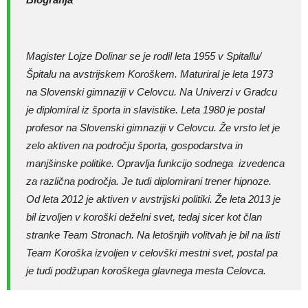
Magister Lojze Dolinar se je rodil leta 1955 v Spitallu/
Špitalu na avstrijskem Koroškem. Maturiral je leta 1973
na Slovenski gimnaziji v Celovcu. Na Univerzi v Gradcu
je diplomiral iz športa in slavistike. Leta 1980 je postal
profesor na Slovenski gimnaziji v Celovcu. Že vrsto let je
zelo aktiven na področju športa, gospodarstva in
manjšinske politike. Opravlja funkcijo sodnega izvedenca
za različna področja. Je tudi diplomirani trener hipnoze.
Od leta 2012 je aktiven v avstrijski politiki. Že leta 2013 je
bil izvoljen v koroški deželni svet, tedaj sicer kot član
stranke Team Stronach. Na letošnjih volitvah je bil na listi
Team Koroška izvoljen v celovški mestni svet, postal pa
je tudi podžupan koroškega glavnega mesta Celovca.