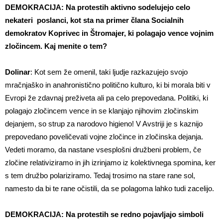
DEMOKRACIJA: Na protestih aktivno sodelujejo celo
nekateri poslanci, kot sta na primer člana Socialnih
demokratov Koprivec in Štromajer, ki polagajo vence vojnim
zločincem. Kaj menite o tem?
Dolinar
: Kot sem že omenil, taki ljudje razkazujejo svojo
mračnjaško in anahronistično politično kulturo, ki bi morala biti v
Evropi že zdavnaj preživeta ali pa celo prepovedana. Politiki, ki
polagajo zločincem vence in se klanjajo njihovim zločinskim
dejanjem, so strup za narodovo higieno! V Avstriji je s kaznijo
prepovedano poveličevati vojne zločince in zločinska dejanja.
Vedeti moramo, da nastane vsesplošni družbeni problem, če
zločine relativiziramo in jih izrinjamo iz kolektivnega spomina, ker
s tem družbo polariziramo. Tedaj trosimo na stare rane sol,
namesto da bi te rane očistili, da se polagoma lahko tudi zacelijo.
DEMOKRACIJA: Na protestih se redno pojavljajo simboli