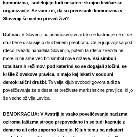
komunizma, sodelujejo tudi nekatere skrajno levičarske
organizacije. Se vam zdi, da so preostanki komunizma v
Sloveniji še vedno preveč živi?
Dolinar:
V Sloveniji po osamosvojitvi ni bilo ne lustracije ne širše
družbene diskusije o družbenem preobratu. Če je jugovojska pod
rdečo zvezdo napadala Slovenijo, potem ta rdeča zvezda ne
more in ne sme več biti simbol nove države.
Vsi simboli
totalitarnih režimov, pod katerimi so se dogajali zločini, se
kršile človekove pravice, nimajo kaj iskati v sodobni
demokratični družbi
. To velja kljub svobodi govora tudi za
poveličevanje že trideset let preživete marksistične pravljice, ki jo
še vedno oživlja Levica.
DEMOKRACIJA:
V Avstriji je vsako poveličevanje nacizma
oziroma fašizma strogo prepovedano in se tudi kaznuje z
denarno ali celo zaporno kaznijo. Kljub temu pa nekateri