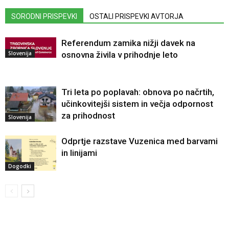
SORODNI PRISPEVKI
OSTALI PRISPEVKI AVTORJA
Referendum zamika nižji davek na
Slovenija
osnovna živila v prihodnje leto
Tri leta po poplavah: obnova po načrtih,
učinkovitejši sistem in večja odpornost
za prihodnost
Slovenija
Odprtje razstave Vuzenica med barvami
in linijami
Dogodki