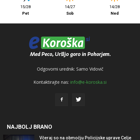
15/28
14/27
14/28
Pet
Sob
Ned
Odgovorni urednik: Samo Vidovič
Kontaktirajte nas:
info@e-koroska.si
NAJBOLJ BRANO
Včeraj so na območju Policijske uprave Celje