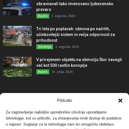
obravnavali tako imenovano ljubezensko
prevaro
3. avgusta, 2026
Razno
Tri leta po poplavah: obnova po načrtih,
učinkovitejši sistem in večja odpornost za
prihodnost
3. avgusta, 2026
Slovenija
V prirejenem objektu na območju Štor zasegli
več kot 500 rastlin konoplje
30. julija, 2026
Razno
NAJBOLJ KOMENTIRANO
Piškotki
Za zagotavljanje najboljše uporabniške izkušnje uporabljamo
Protest proti vetrnim elektrarnam na Ojstrici, v
tehnologije, kot so piškotki, za shranjevanje in/ali dostop do podatkov
svetu pa vedno bolj...
o napravi. Soglasje za te tehnologije nam bo omogočilo obdelavo
12. maja, 2017
Dogodki