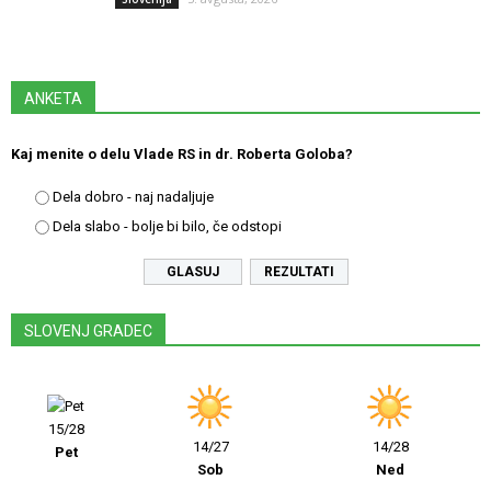
ANKETA
Kaj menite o delu Vlade RS in dr. Roberta Goloba?
Dela dobro - naj nadaljuje
Dela slabo - bolje bi bilo, če odstopi
REZULTATI
SLOVENJ GRADEC
15/28
14/27
14/28
Pet
Sob
Ned