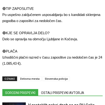
🔵
TIP ZAPOSLITVE
Po uspešno zaključenem usposabljanju bo s kandidati sklenjena
pogodba o zaposlitvi za nedoločen čas.
🔵
KJE SE OPRAVLJA DELO?
Delo se opravlja na območju Ljubljane in Kočevja.
🔵
PLAČA
Izhodiščni plačni razred v času zaposlitve za nedoločen čas je 24
(1.085,43 €).
OZNAKE
Delovna mesta
Slovenska policija
SORODNI PRISPEVKI
OSTALI PRISPEVKI AVTORJA