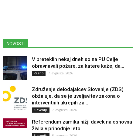
NOVOSTI
V preteklih nekaj dneh so na PU Celje
obravnavali požare, za katere kaže, da...
7. avgusta, 2026
Razno
Združenje delodajalcev Slovenije (ZDS)
obžaluje, da se je uveljavitev zakona o
interventnih ukrepih za...
7. avgusta, 2026
Slovenija
Referendum zamika nižji davek na osnovna
živila v prihodnje leto
5. avgusta, 2026
Slovenija