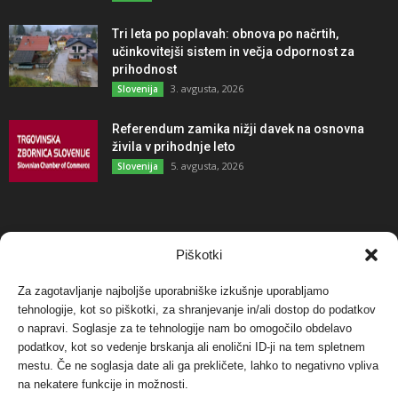
Tri leta po poplavah: obnova po načrtih,
učinkovitejši sistem in večja odpornost za
prihodnost
3. avgusta, 2026
Slovenija
Referendum zamika nižji davek na osnovna
živila v prihodnje leto
5. avgusta, 2026
Slovenija
NAJBOLJ KOMENTIRANO
Piškotki
Za zagotavljanje najboljše uporabniške izkušnje uporabljamo
Protest proti vetrnim elektrarnam na Ojstrici, v
tehnologije, kot so piškotki, za shranjevanje in/ali dostop do podatkov
svetu pa vedno bolj...
o napravi. Soglasje za te tehnologije nam bo omogočilo obdelavo
12. maja, 2017
Dogodki
podatkov, kot so vedenje brskanja ali enolični ID-ji na tem spletnem
mestu. Če ne soglasja date ali ga prekličete, lahko to negativno vpliva
Tožilstvo v Celovcu v korist elektrarnam
na nekatere funkcije in možnosti.
Verbund