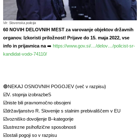
Vir: Slovenska policija
60 NOVIH DELOVNIH MEST za varovanje objektov državnih
organov. Izkoristi priložnost! Prijave do 15. maja 2022, vse
info in prijavnica na
➡️
https://www.gov.si/…/delov…/policist-sr-
kandidat-vodo-74110/
🟢
NEKAJ OSNOVNIH POGOJEV (več v razpisu)
☑️
V. stopnja izobrazbeS
☑️
niste bili pravnomočno obsojeni
☑️
državljanstvo R. Slovenije s stalnim prebivališčem v EU
☑️
vozniško dovoljenje B–kategorije
☑️
ustrezne psihofizične sposobnosti
☑️
ostali pogoji so v razpisu