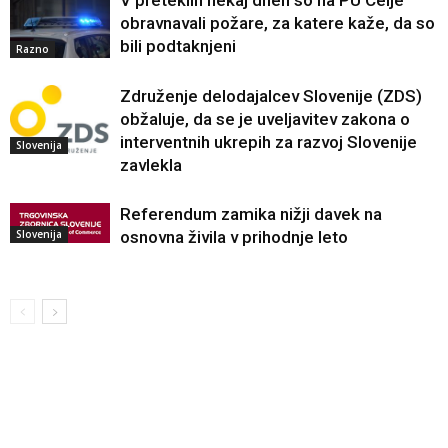
V preteklih nekaj dneh so na PU Celje
obravnavali požare, za katere kaže, da so
bili podtaknjeni
Razno
Združenje delodajalcev Slovenije (ZDS)
obžaluje, da se je uveljavitev zakona o
interventnih ukrepih za razvoj Slovenije
Slovenija
zavlekla
Referendum zamika nižji davek na
Slovenija
osnovna živila v prihodnje leto