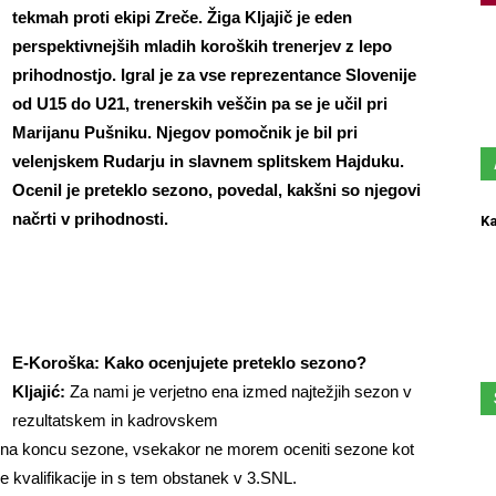
tekmah proti ekipi Zreče. Žiga Kljajič je eden
perspektivnejših mladih koroških trenerjev z lepo
prihodnostjo. Igral je za vse reprezentance Slovenije
od U15 do U21, trenerskih veščin pa se je učil pri
Marijanu Pušniku. Njegov pomočnik je bil pri
velenjskem Rudarju in slavnem splitskem Hajduku.
Ocenil je preteklo sezono, povedal, kakšni so njegovi
načrti v prihodnosti.
Ka
E-Koroška: Kako ocenjujete preteklo sezono?
Kljajić:
Za nami je verjetno ena izmed najtežjih sezon v
rezultatskem in kadrovskem
ili na koncu sezone, vsekakor ne morem oceniti sezone kot
 kvalifikacije in s tem obstanek v 3.SNL.