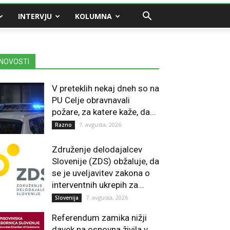
INTERVJU
KOLUMNA
NOVOSTI
V preteklih nekaj dneh so na
PU Celje obravnavali
požare, za katere kaže, da...
7. avgusta, 2026
Razno
Združenje delodajalcev
Slovenije (ZDS) obžaluje, da
se je uveljavitev zakona o
interventnih ukrepih za...
7. avgusta, 2026
Slovenija
Referendum zamika nižji
davek na osnovna živila v