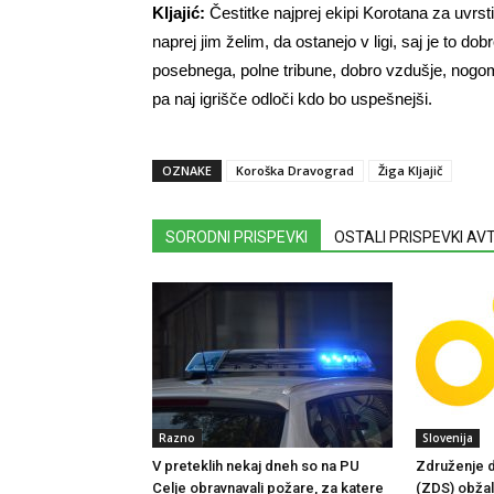
Kljajić:
Čestitke najprej ekipi Korotana za uvrstit
naprej jim želim, da ostanejo v ligi, saj je to do
posebnega, polne tribune, dobro vzdušje, nogo
pa naj igrišče odloči kdo bo uspešnejši.
OZNAKE
Koroška Dravograd
Žiga Kljajič
SORODNI PRISPEVKI
OSTALI PRISPEVKI A
Razno
Slovenija
V preteklih nekaj dneh so na PU
Združenje d
Celje obravnavali požare, za katere
(ZDS) obžalu