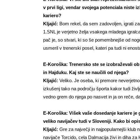
v prvi ligi, vendar svojega potenciala niste iz
kariero?
Kljajić:
Bom rekel, da sem zadovoljen, igrati za
1.SNL je verjetno želja vsakega mladega igralca
pač je, so stvari, ki so še pomembnejše od nogo
usmeril v trenerski posel, kateri pa tudi ni enos
E-Koroška: Trenersko ste se izobraževali ob
in Hajduku. Kaj ste se naučili od njega?
Kljajić:
Veliko. Je oseba, ki premore neverjetno
izkušenj tako na področju športa kakor tudi živ
vedno grem do njega po nasvet in ja on reče, da 
E-Koroška: Višek vaše dosedanje kariere je 
veliko navijačev tudi v Sloveniji. Kako bi opis
Kljajić:
Gre za največji in najpopularnejši klu
navijače Torcido, cela Dalmacija živi in diha za 