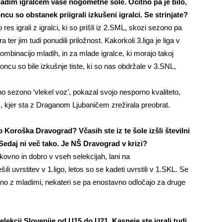
ladim igralcem vaše nogometne šole. Očitno pa je bilo,
oncu so obstanek priigrali izkušeni
igralci. Se strinjate?
es igrali z igralci, ki so prišli iz 2.SML, skozi sezono pa
ter jim tudi ponudili priložnost. Kakorkoli 3.liga je liga v
 kombinacijo mladih, in za mlade igralce, ki morajo takoj
 koncu so bile izkušnje tiste, ki so nas obdržale v 3.SNL,
o sezono ‘vlekel voz’, pokazal svojo nesporno kvaliteto,
ek, kjer sta z Draganom Ljubaničem zrežirala preobrat.
oroška Dravograd? Včasih ste iz te šole izšli številni
i. Sedaj ni več tako. Je NŠ Dravograd v krizi?
vno in dobro v vseh selekcijah, lani na
ili uvrstitev v 1.ligo, letos so se kadeti uvrstili v 1.SKL. Se
etno z mladimi, nekateri se pa enostavno odločajo za druge
elekcij Slovenije od U15 do U21. Kasneje ste igrali tudi