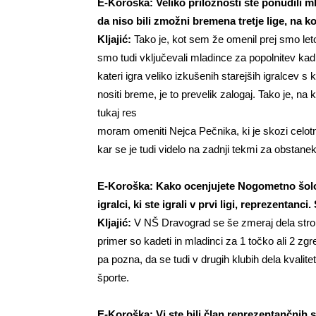
E-Koroška: Veliko priložnosti ste ponudili m
da niso bili zmožni bremena tretje lige, na k
Kljajić:
Tako je, kot sem že omenil prej smo leto r
smo tudi vključevali mladince za popolnitev kadra 
kateri igra veliko izkušenih starejših igralcev s
nositi breme, je to prevelik zalogaj. Tako je, na
tukaj res
moram omeniti Nejca Pečnika, ki je skozi celotn
kar se je tudi videlo na zadnji tekmi za obstan
E-Koroška: Kako ocenjujete Nogometno šolo K
igralci, ki ste igrali v prvi ligi, reprezentanc
Kljajić:
V NŠ Dravograd se še zmeraj dela stroko
primer so kadeti in mladinci za 1 točko ali 2 zgreš
pa pozna, da se tudi v drugih klubih dela kvalit
športe.
E-Koroška: Vi ste bili član reprezentančnih s