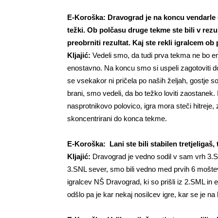
E-Koroška: Dravograd je na koncu vendarle ost
težki. Ob polčasu druge tekme ste bili v re
preobrniti rezultat. Kaj ste rekli igralcem ob
Kljajić:
Vedeli smo, da tudi prva tekma ne bo en
enostavno. Na koncu smo si uspeli zagotoviti d
se vsekakor ni pričela po naših željah, gostje so 
brani, smo vedeli, da bo težko loviti zaostanek.
nasprotnikovo polovico, igra mora steči hitreje,
skoncentrirani do konca tekme.
E-Koroška: Lani ste bili stabilen tretjeligaš,
Kljajić:
Dravograd je vedno sodil v sam vrh 3.
3.SNL sever, smo bili vedno med prvih 6 mošte
igralcev NŠ Dravograd, ki so prišli iz 2.SML in 
odšlo pa je kar nekaj nosilcev igre, kar se je na