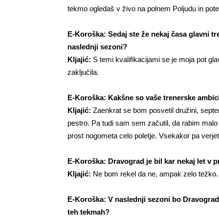
tekmo ogledaš v živo na polnem Poljudu in pote
E-Koroška: Sedaj ste že nekaj časa glavni t
naslednji sezoni?
Kljajić:
S temi kvalifikacijami se je moja pot gl
zaključila.
E-Koroška: Kakšne so vaše trenerske ambic
Kljajić:
Zaenkrat se bom posvetil družini, septe
pestro. Pa tudi sam sem začutil, da rabim mal
prost nogometa celo poletje. Vsekakor pa verj
E-Koroška: Dravograd je bil kar nekaj let v prv
Kljajić:
Ne bom rekel da ne, ampak zelo težko. R
E-Koroška: V naslednji sezoni bo Dravograd
teh tekmah?