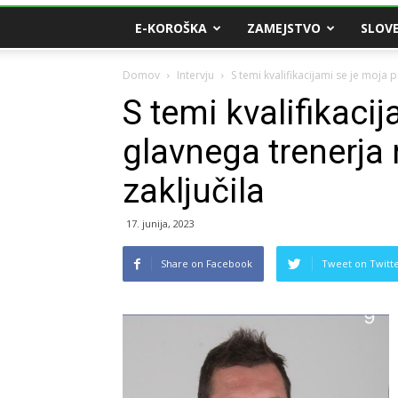
E-KOROŠKA
ZAMEJSTVO
SLOVE
Domov
Intervju
S temi kvalifikacijami se je moja 
S temi kvalifikaci
glavnega trenerja
zaključila
17. junija, 2023
Share on Facebook
Tweet on Twitt