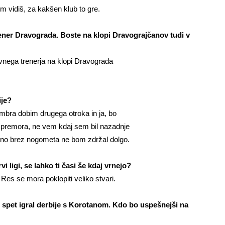
m vidiš, za kakšen klub to gre.
rener Dravograda. Boste na klopi Dravograjčanov tudi v
avnega trenerja na klopi Dravograda
ije?
mbra dobim drugega otroka in ja, bo
o premora, ne vem kdaj sem bil nazadnje
etno brez nogometa ne bom zdržal dolgo.
i ligi, se lahko ti časi še kdaj vrnejo?
es se mora poklopiti veliko stvari.
 spet igral derbije s Korotanom. Kdo bo uspešnejši na