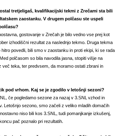
al tretjeligaš, kvalifikacijski tekmi z Zrečami sta bili
zultatskem zaostanku. V drugem polčasu ste uspeli
 polčasu?
ostavna, gostovanje v Zrečah je bilo vedno vse prej kot
ober izhodiščni rezultat za naslednjo tekmo. Druga tekma
hitro povedli, bili smo v zaostanku in proti ekipi, ki se rada
 Med polčasom so bila navodila jasna, stopiti višje na
 z več teka, ter predvsem, da moramo ostati zbrani in
 tik pod vrhom. Kaj se je zgodilo v letošnji sezoni?
SNL, če pogledamo sezone za nazaj v 3.SNL vzhod in
v. Letošnjo sezono, smo začeli z veliko mladih domačih
enostavno niso bili kos 3.SNL, tudi pomanjkanje izkušenj,
 koncu pač poznalo pri rezultatih.