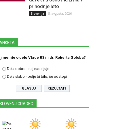
prihodnje leto
5. avgusta, 2026
Slovenija
ANKETA
j menite o delu Vlade RS in dr. Roberta Goloba?
Dela dobro - naj nadaljuje
Dela slabo - bolje bi bilo, če odstopi
REZULTATI
SLOVENJ GRADEC