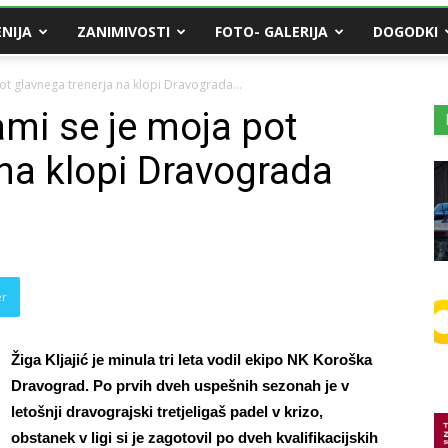
NIJA
ZANIMIVOSTI
FOTO- GALERIJA
DOGODKI
pot glavnega trenerja na klopi Dravograda...
jami se je moja pot
 na klopi Dravograda
er
Žiga Kljajić je minula tri leta vodil ekipo NK Koroška
Dravograd. Po prvih dveh uspešnih sezonah je v
letošnji dravograjski tretjeligaš padel v krizo,
obstanek v ligi si je zagotovil po dveh kvalifikacijskih