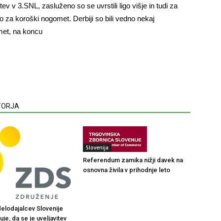
ev v 3.SNL, zasluženo so se uvrstili ligo višje in tudi za
bro za koroški nogomet. Derbiji so bili vedno nekaj
met, na koncu
VTORJA
Slovenija
Referendum zamika nižji davek na
osnovna živila v prihodnje leto
elodajalcev Slovenije
je, da se je uveljavitev