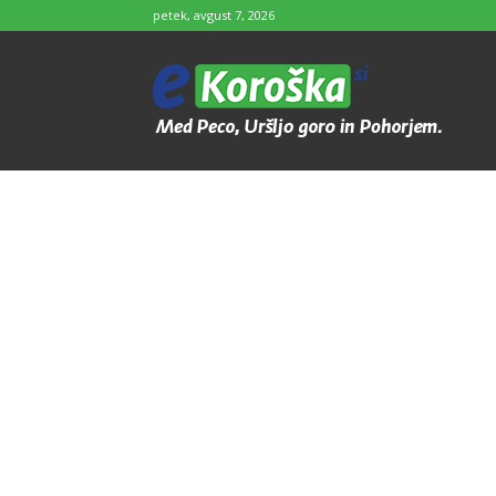
petek, avgust 7, 2026
e-
Koroška