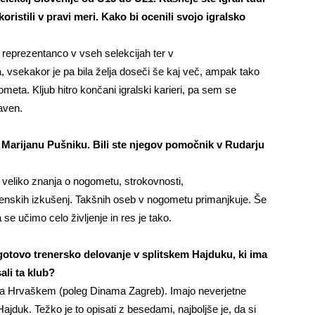
koristili v pravi meri. Kako bi ocenili
svojo igralsko
 reprezentanco v vseh selekcijah ter v
, vsekakor je pa bila želja doseči še kaj več, ampak tako
meta. Kljub hitro končani igralski karieri, pa sem se
taven.
 Marijanu Pušniku. Bili ste njegov pomočnik v
Rudarju
 veliko znanja o nogometu, strokovnosti,
ljenskih izkušenj. Takšnih oseb v nogometu primanjkuje. Še
se učimo celo življenje in res je tako.
gotovo trenersko delovanje v splitskem Hajduku, ki ima
ali ta klub?
b na Hrvaškem (poleg Dinama Zagreb). Imajo neverjetne
Hajduk. Težko je to opisati z besedami, najboljše je, da si