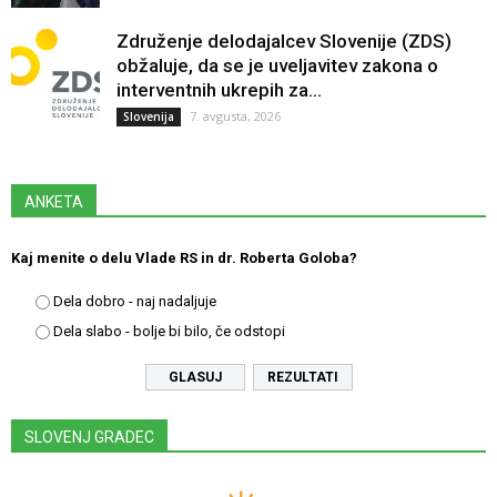
Združenje delodajalcev Slovenije (ZDS)
obžaluje, da se je uveljavitev zakona o
interventnih ukrepih za...
7. avgusta, 2026
Slovenija
ANKETA
Kaj menite o delu Vlade RS in dr. Roberta Goloba?
Dela dobro - naj nadaljuje
Dela slabo - bolje bi bilo, če odstopi
REZULTATI
SLOVENJ GRADEC