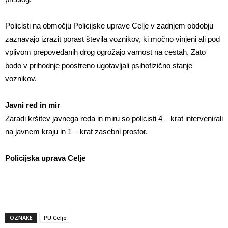
Policisti na območju Policijske uprave Celje v zadnjem obdobju
zaznavajo izrazit porast števila voznikov, ki močno vinjeni ali pod
vplivom prepovedanih drog ogrožajo varnost na cestah. Zato
bodo v prihodnje poostreno ugotavljali psihofizično stanje
voznikov.
Javni red in mir
Zaradi kršitev javnega reda in miru so policisti 4 – krat intervenirali
na javnem kraju in 1 – krat zasebni prostor.
Policijska uprava Celje
OZNAKE
PU Celje