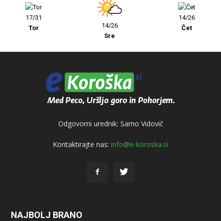
17/31
14/26
14/26
Tor
Čet
Sre
Odgovorni urednik: Samo Vidovič
Kontaktirajte nas:
info@e-koroska.si
NAJBOLJ BRANO