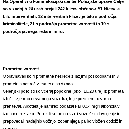
Na Operativno komunikacijski center Policijske uprave Celje
so v zadnjih 24 urah prejeli 242 klicev občanov. 51 klicev je
bilo interventnih. 12 interventnih klicev je bilo s področja
kriminalitete, 21 s področja prometne varnosti in 19 s
področja javnega reda in miru.
Prometna varnost
Obravnavali so 4 prometne nesreče z lažjimi poškodbami in 3
prometnih nesreč z materialno škodo.
Velenjski policisti so včeraj popoldne (okoli 16.20 ure) iz prometa
izločili izjemno nevarnega voznika, ki je pred tem nevarno
prehiteval. Alkotest je namreč pokazal kar 0,94 mg/l alkohola v
izdihanem zraku. Policisti so mu odvzeli vozniško dovoljenje in
prepovedali nadaljnjo vožnjo, zoper njega pa bo vložen obdolžilni
predlog.