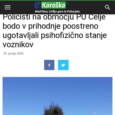
Domov
Razno
Policisti na območju PU Celje
bodo v prihodnje poostreno
ugotavljali psihofizično stanje
voznikov
29. junija, 2026