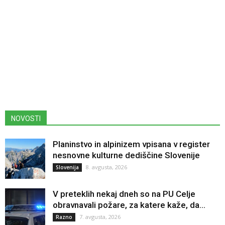
NOVOSTI
Planinstvo in alpinizem vpisana v register
nesnovne kulturne dediščine Slovenije
8. avgusta, 2026
Slovenija
V preteklih nekaj dneh so na PU Celje
obravnavali požare, za katere kaže, da...
7. avgusta, 2026
Razno