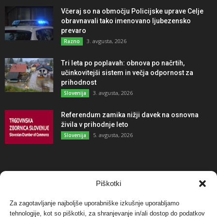
Včeraj so na območju Policijske uprave Celje
obravnavali tako imenovano ljubezensko
prevaro
3. avgusta, 2026
Razno
Tri leta po poplavah: obnova po načrtih,
učinkovitejši sistem in večja odpornost za
prihodnost
3. avgusta, 2026
Slovenija
Referendum zamika nižji davek na osnovna
živila v prihodnje leto
5. avgusta, 2026
Slovenija
NAJBOLJ KOMENTIRANO
Piškotki
Za zagotavljanje najboljše uporabniške izkušnje uporabljamo
Protest proti vetrnim elektrarnam na Ojstrici, v
svetu pa vedno bolj...
tehnologije, kot so piškotki, za shranjevanje in/ali dostop do podatkov