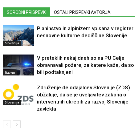
SORODNI PRISPEVKI
OSTALI PRISPEVKI AVTORJA
Planinstvo in alpinizem vpisana v register
nesnovne kulturne dediščine Slovenije
Slovenija
V preteklih nekaj dneh so na PU Celje
obravnavali požare, za katere kaže, da so
bili podtaknjeni
Razno
Združenje delodajalcev Slovenije (ZDS)
obžaluje, da se je uveljavitev zakona o
interventnih ukrepih za razvoj Slovenije
Slovenija
zavlekla