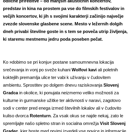
odlične prireditve – od manjših akustičnih koncertov,
predstav in kina na prostem pa vse do filmskih festivalov in
večjih koncertov, ki jih s svojimi karakterji začinijo največje
zvezde slovenske glasbene scene. Mesto v ležernih dolgih
dneh privabi številne goste in s tem se poveča utrip življenja,
ki staremu mestnemu jedru poda poseben pečat.
Ko »dobimo se pri konju« postane samoumnevna lokacija
srečevanja in vonj po sveže kuhani
Wolfovi kavi
ali poletnih
koktejlih premamlja ulice ter vabi k uživanju v čudovitem
ambientu. Sprostitev po dolgem dnevu raziskovanja
Slovenj
Gradca
in okolice, ki ponujata neizmerno veliko možnosti za
kulturne in gurmanske užitke ter aktivnosti v naravi, zagotovo
sodi v center pred enega izmed številnih lokalov ali v čudovito
kuliso dvorca
Rotenturn
. Za vsak okus se najde nekaj, zato le
spremljajte našo spletno stran in socialna omrežja
Visit Slovenj
Gradec
, kjer boste med prvimi izvedeli vse novice in informacije