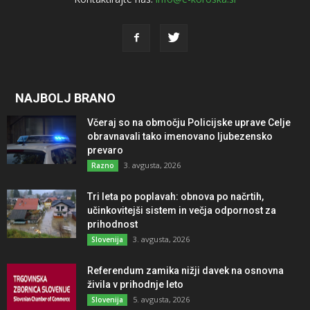
NAJBOLJ BRANO
Včeraj so na območju Policijske uprave Celje
obravnavali tako imenovano ljubezensko
prevaro
3. avgusta, 2026
Razno
Tri leta po poplavah: obnova po načrtih,
učinkovitejši sistem in večja odpornost za
prihodnost
3. avgusta, 2026
Slovenija
Referendum zamika nižji davek na osnovna
živila v prihodnje leto
5. avgusta, 2026
Slovenija