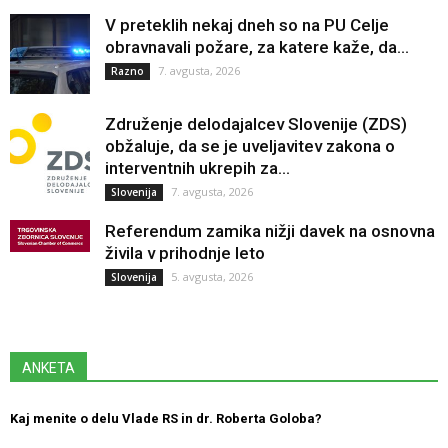
V preteklih nekaj dneh so na PU Celje
obravnavali požare, za katere kaže, da...
7. avgusta, 2026
Razno
Združenje delodajalcev Slovenije (ZDS)
obžaluje, da se je uveljavitev zakona o
interventnih ukrepih za...
7. avgusta, 2026
Slovenija
Referendum zamika nižji davek na osnovna
živila v prihodnje leto
5. avgusta, 2026
Slovenija
ANKETA
Kaj menite o delu Vlade RS in dr. Roberta Goloba?