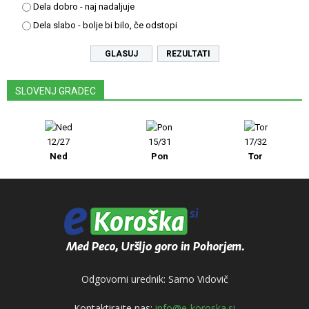
Dela dobro - naj nadaljuje
Dela slabo - bolje bi bilo, če odstopi
REZULTATI
SLOVENJ GRADEC
12/27
15/31
17/32
Ned
Pon
Tor
Odgovorni urednik: Samo Vidovič
Kontaktirajte nas:
info@e-koroska.si