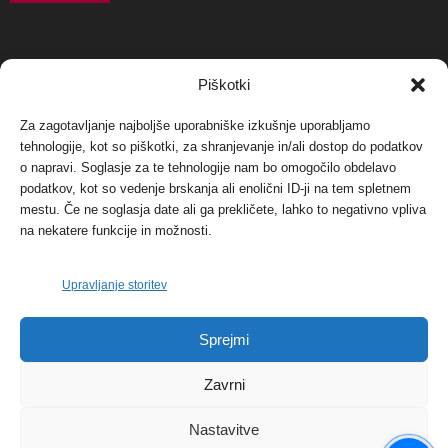
NAJBOLJ KOMENTIRANO
Piškotki
Za zagotavljanje najboljše uporabniške izkušnje uporabljamo
Protest proti vetrnim elektrarnam na Ojstrici, v
tehnologije, kot so piškotki, za shranjevanje in/ali dostop do podatkov
svetu pa vedno bolj...
o napravi. Soglasje za te tehnologije nam bo omogočilo obdelavo
12. maja, 2017
Dogodki
podatkov, kot so vedenje brskanja ali enolični ID-ji na tem spletnem
mestu. Če ne soglasja date ali ga prekličete, lahko to negativno vpliva
Tožilstvo v Celovcu v korist elektrarnam
na nekatere funkcije in možnosti.
Verbund
29. januarja, 2018
Dogodki
Upravljanje storitev
FOTO: Razstava cvetličarskega mojstra Andreja
Sprejmi
Rusa
27. novembra, 2017
Dogodki
Zavrni
Nastavitve