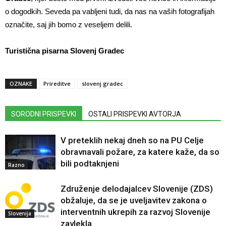
o dogodkih. Seveda pa vabljeni tudi, da nas na vaših fotografijah
označite, saj jih bomo z veseljem delili.
Turistična pisarna Slovenj Gradec
OZNAKE
Prireditve
slovenj gradec
SORODNI PRISPEVKI
OSTALI PRISPEVKI AVTORJA
V preteklih nekaj dneh so na PU Celje
obravnavali požare, za katere kaže, da so
bili podtaknjeni
Razno
Združenje delodajalcev Slovenije (ZDS)
obžaluje, da se je uveljavitev zakona o
interventnih ukrepih za razvoj Slovenije
Slovenija
zavlekla