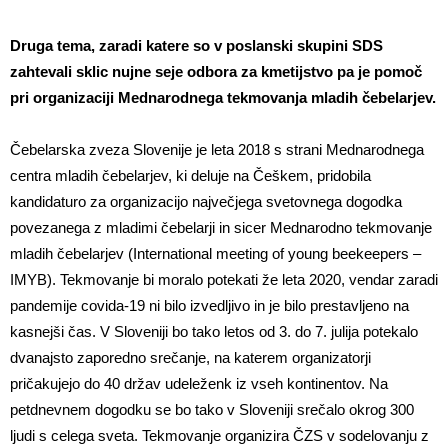
Druga tema, zaradi katere so v poslanski skupini SDS
zahtevali sklic nujne seje odbora za kmetijstvo pa je pomoč
pri organizaciji Mednarodnega tekmovanja mladih čebelarjev.
Čebelarska zveza Slovenije je leta 2018 s strani Mednarodnega
centra mladih čebelarjev, ki deluje na Češkem, pridobila
kandidaturo za organizacijo največjega svetovnega dogodka
povezanega z mladimi čebelarji in sicer Mednarodno tekmovanje
mladih čebelarjev (International meeting of young beekeepers –
IMYB). Tekmovanje bi moralo potekati že leta 2020, vendar zaradi
pandemije covida-19 ni bilo izvedljivo in je bilo prestavljeno na
kasnejši čas. V Sloveniji bo tako letos od 3. do 7. julija potekalo
dvanajsto zaporedno srečanje, na katerem organizatorji
pričakujejo do 40 držav udeleženk iz vseh kontinentov. Na
petdnevnem dogodku se bo tako v Sloveniji srečalo okrog 300
ljudi s celega sveta. Tekmovanje organizira ČZS v sodelovanju z