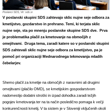
Poslanci SDS, Vir: sds.si
V poslanski skupini SDS zahtevajo sklic nujne seje odbora za
kmetijstvo, gozdarstvo in prehrano. Temi, ki terjata sklic
nujne seje, sta po mnenju poslanske skupine SDS dve.
Prva
je problematika plačil za kmetovanje na območjih z
omejitvami. Druga tema, zaradi katere so v poslanski skupini
SDS zahtevali sklic nujne seje odbora za kmetijstvo, pa je
pomoč pri organizaciji Mednarodnega tekmovanja mladih
čebelarjev.
Shemo plačil za kmetije na območjih z naravnimi ali drugimi
omejitvami (plačilo OMD), se kmetijskim gospodarstvom
nadomestijo dodatni stroški in izpad dohodka zaradi težjih
pogojev kmetovanja ter na ta način posledično pomaga k večji
konkurenčnosti kmetij. V ta sistem je v Sloveniji vključenih okoli