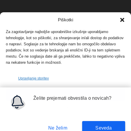
NAJBOLJ KOMENTIRANO
Piškotki
Za zagotavljanje najboljše uporabniške izkušnje uporabljamo
Protest proti vetrnim elektrarnam na Ojstrici, v
svetu pa vedno bolj...
tehnologije, kot so piškotki, za shranjevanje in/ali dostop do podatkov
o napravi. Soglasje za te tehnologije nam bo omogočilo obdelavo
12. maja, 2017
Dogodki
podatkov, kot so vedenje brskanja ali enolični ID-ji na tem spletnem
mestu. Če ne soglasja date ali ga prekličete, lahko to negativno vpliva
Tožilstvo v Celovcu v korist elektrarnam
na nekatere funkcije in možnosti.
Verbund
29. januarja, 2018
Dogodki
Upravljanje storitev
FOTO: Razstava cvetličarskega mojstra Andreja
Sprejmi
Rusa
Želite prejemati obvestila o novicah?
27. novembra, 2017
Dogodki
Zavrni
Nastavitve
Ne želim
Seveda