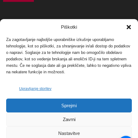
NAJBOLJ KOMENTIRANO
Piškotki
Za zagotavljanje najboljše uporabniške izkušnje uporabljamo
Protest proti vetrnim elektrarnam na Ojstrici, v
svetu pa vedno bolj...
tehnologije, kot so piškotki, za shranjevanje in/ali dostop do podatkov
o napravi. Soglasje za te tehnologije nam bo omogočilo obdelavo
12. maja, 2017
Dogodki
podatkov, kot so vedenje brskanja ali enolični ID-ji na tem spletnem
mestu. Če ne soglasja date ali ga prekličete, lahko to negativno vpliva
Tožilstvo v Celovcu v korist elektrarnam
na nekatere funkcije in možnosti.
Verbund
29. januarja, 2018
Dogodki
Upravljanje storitev
FOTO: Razstava cvetličarskega mojstra Andreja
Sprejmi
Rusa
27. novembra, 2017
Dogodki
Zavrni
Nastavitve