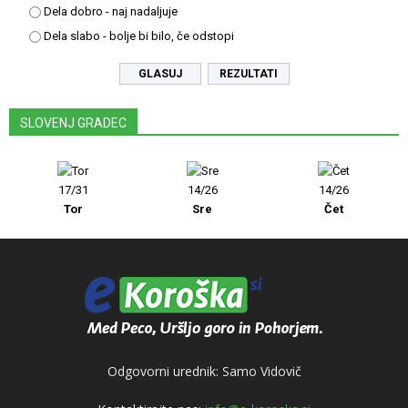
Dela dobro - naj nadaljuje
Dela slabo - bolje bi bilo, če odstopi
REZULTATI
SLOVENJ GRADEC
17/31
14/26
14/26
Tor
Sre
Čet
Odgovorni urednik: Samo Vidovič