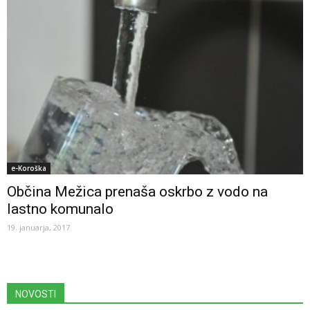
e-Koroška
Občina Mežica prenaša oskrbo z vodo na
lastno komunalo
19. januarja, 2017
NOVOSTI