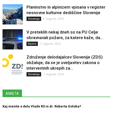
Planinstvo in alpinizem vpisana v register
nesnovne kulturne dediščine Slovenije
8. avgusta, 2026
Slovenija
V preteklih nekaj dneh so na PU Celje
obravnavali požare, za katere kaže, da...
7. avgusta, 2026
Razno
Združenje delodajalcev Slovenije (ZDS)
obžaluje, da se je uveljavitev zakona o
interventnih ukrepih za...
7. avgusta, 2026
Slovenija
ANKETA
Kaj menite o delu Vlade RS in dr. Roberta Goloba?