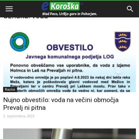
Domov
Oznake
Voda
Oznaka: voda
Razno
Nujno obvestilo: voda na večini območja
Prevalj ni pitna
5. septembra, 2023