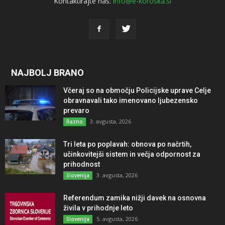
Kontaktirajte nas:
info@e-koroska.si
NAJBOLJ BRANO
Včeraj so na območju Policijske uprave Celje
obravnavali tako imenovano ljubezensko
prevaro
3. avgusta, 2026
Razno
Tri leta po poplavah: obnova po načrtih,
učinkovitejši sistem in večja odpornost za
prihodnost
3. avgusta, 2026
Slovenija
Referendum zamika nižji davek na osnovna
živila v prihodnje leto
5. avgusta, 2026
Slovenija