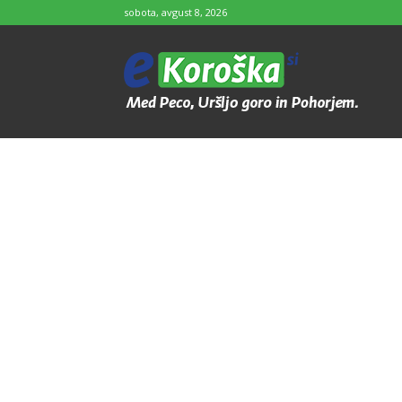
sobota, avgust 8, 2026
e-
Koroška