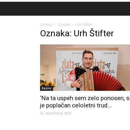
Domov
Oznake
Urh Štifter
Oznaka: Urh Štifter
Razno
‘Na ta uspeh sem zelo ponosen, s
je poplačan celoletni trud...
20. septembra, 2023