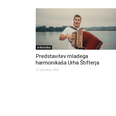
e-Koroška
Predstavitev mladega
harmonikaša Urha Štifterja
27. januarja, 2022