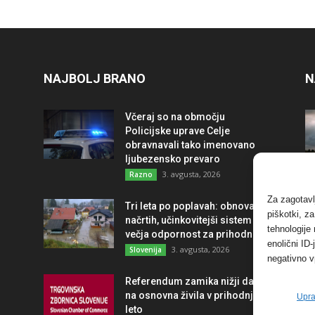
NAJBOLJ BRANO
N
Včeraj so na območju
Policijske uprave Celje
obravnavali tako imenovano
ljubezensko prevaro
3. avgusta, 2026
Razno
Za zagotavl
Tri leta po poplavah: obnova po
piškotki, z
načrtih, učinkovitejši sistem in
tehnologije
večja odpornost za prihodnost
enolični ID
3. avgusta, 2026
Slovenija
negativno v
Referendum zamika nižji davek
na osnovna živila v prihodnje
Upra
leto