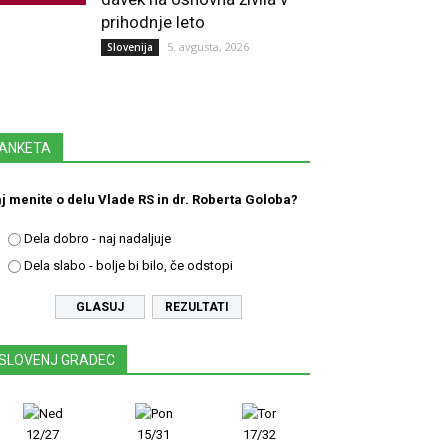
prihodnje leto
5. avgusta, 2026
Slovenija
ANKETA
j menite o delu Vlade RS in dr. Roberta Goloba?
Dela dobro - naj nadaljuje
Dela slabo - bolje bi bilo, če odstopi
REZULTATI
SLOVENJ GRADEC
12/27
15/31
17/32