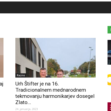
Razno
aj
Urh Štifter je na 16.
Tradicionalnem mednarodnem
tekmovanju harmonikarjev dosegel
Zlato...
24. januarja, 2023