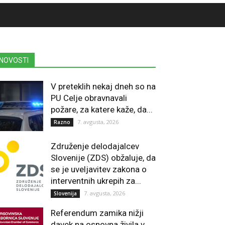
NOVOSTI
V preteklih nekaj dneh so na
PU Celje obravnavali
požare, za katere kaže, da...
7. avgusta, 2026
Razno
Združenje delodajalcev
Slovenije (ZDS) obžaluje, da
se je uveljavitev zakona o
interventnih ukrepih za...
7. avgusta, 2026
Slovenija
Referendum zamika nižji
davek na osnovna živila v