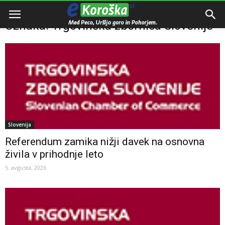
Domov
Oznake
Trgovinska zbornica Slovenije
Oznaka: Trgovinska zbornica Slovenije
Slovenija
Referendum zamika nižji davek na osnovna
živila v prihodnje leto
5. avgusta, 2026