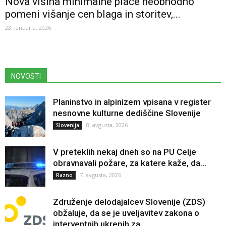
Nova višina minimalne plače neobhodno
pomeni višanje cen blaga in storitev,...
23. januarja, 2026
NOVOSTI
Planinstvo in alpinizem vpisana v register
nesnovne kulturne dediščine Slovenije
8. avgusta, 2026
Slovenija
V preteklih nekaj dneh so na PU Celje
obravnavali požare, za katere kaže, da...
7. avgusta, 2026
Razno
Združenje delodajalcev Slovenije (ZDS)
obžaluje, da se je uveljavitev zakona o
interventnih ukrepih za...