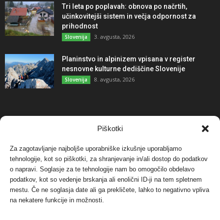
Tri leta po poplavah: obnova po načrtih,
učinkovitejši sistem in večja odpornost za
prihodnost
3. avgusta, 2026
Slovenija
Planinstvo in alpinizem vpisana v register
nesnovne kulturne dediščine Slovenije
8. avgusta, 2026
Slovenija
NAJBOLJ KOMENTIRANO
Piškotki
Za zagotavljanje najboljše uporabniške izkušnje uporabljamo
Protest proti vetrnim elektrarnam na Ojstrici, v
svetu pa vedno bolj...
tehnologije, kot so piškotki, za shranjevanje in/ali dostop do podatkov
o napravi. Soglasje za te tehnologije nam bo omogočilo obdelavo
12. maja, 2017
Dogodki
podatkov, kot so vedenje brskanja ali enolični ID-ji na tem spletnem
mestu. Če ne soglasja date ali ga prekličete, lahko to negativno vpliva
Tožilstvo v Celovcu v korist elektrarnam
na nekatere funkcije in možnosti.
Verbund
29. januarja, 2018
Dogodki