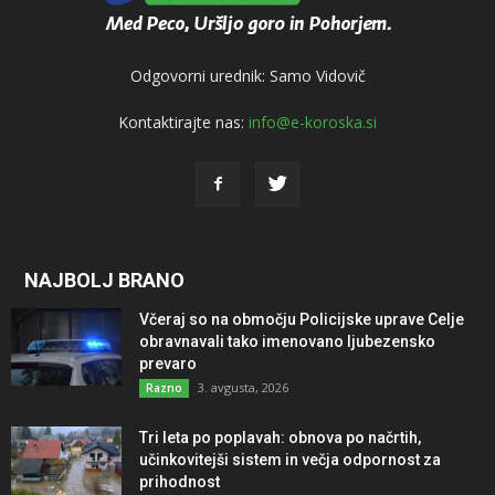
Odgovorni urednik: Samo Vidovič
Kontaktirajte nas:
info@e-koroska.si
NAJBOLJ BRANO
Včeraj so na območju Policijske uprave Celje
obravnavali tako imenovano ljubezensko
prevaro
3. avgusta, 2026
Razno
Tri leta po poplavah: obnova po načrtih,
učinkovitejši sistem in večja odpornost za
prihodnost