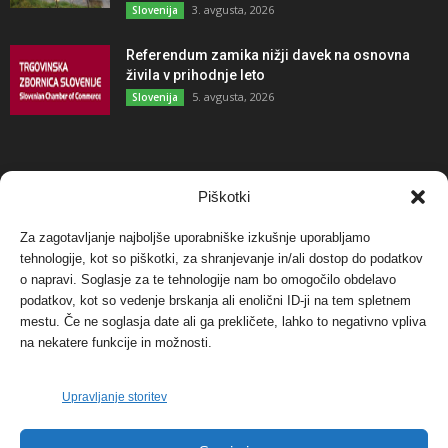
3. avgusta, 2026
Slovenija
Referendum zamika nižji davek na osnovna
živila v prihodnje leto
5. avgusta, 2026
Slovenija
NAJBOLJ KOMENTIRANO
Piškotki
Za zagotavljanje najboljše uporabniške izkušnje uporabljamo
Protest proti vetrnim elektrarnam na Ojstrici, v
tehnologije, kot so piškotki, za shranjevanje in/ali dostop do podatkov
svetu pa vedno bolj...
o napravi. Soglasje za te tehnologije nam bo omogočilo obdelavo
12. maja, 2017
Dogodki
podatkov, kot so vedenje brskanja ali enolični ID-ji na tem spletnem
mestu. Če ne soglasja date ali ga prekličete, lahko to negativno vpliva
Tožilstvo v Celovcu v korist elektrarnam
na nekatere funkcije in možnosti.
Verbund
29. januarja, 2018
Dogodki
Upravljanje storitev
FOTO: Razstava cvetličarskega mojstra Andreja