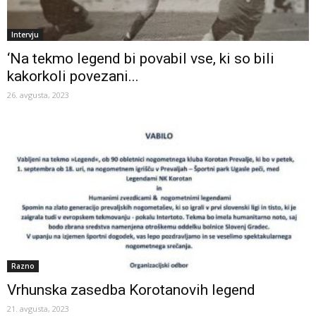
Intervju
‘Na tekmo legend bi povabil vse, ki so bili
kakorkoli povezani...
26. avgusta, 2023
Razno
Vrhunska zasedba Korotanovih legend
21. avgusta, 2023