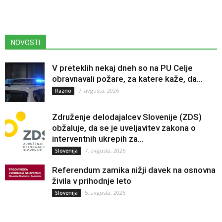
NOVOSTI
V preteklih nekaj dneh so na PU Celje
obravnavali požare, za katere kaže, da...
7. avgusta, 2026
Razno
Združenje delodajalcev Slovenije (ZDS)
obžaluje, da se je uveljavitev zakona o
interventnih ukrepih za...
7. avgusta, 2026
Slovenija
Referendum zamika nižji davek na osnovna
živila v prihodnje leto
5. avgusta, 2026
Slovenija