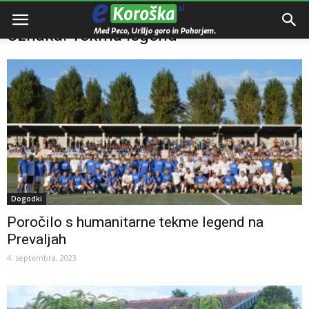
Domov
Oznake
Tekma legend
Oznaka: Tekma legend
Dogodki
Poročilo s humanitarne tekme legend na
Prevaljah
4. septembra, 2023