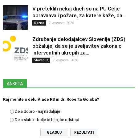
V preteklih nekaj dneh so na PU Celje
obravnavali požare, za katere kaže, da...
7. avgusta, 2026
Razno
Združenje delodajalcev Slovenije (ZDS)
obžaluje, da se je uveljavitev zakona o
interventnih ukrepih za...
7. avgusta, 2026
Slovenija
ANKETA
Kaj menite o delu Vlade RS in dr. Roberta Goloba?
Dela dobro - naj nadaljuje
Dela slabo - bolje bi bilo, če odstopi
REZULTATI