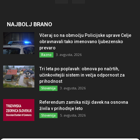
NAJBOLJ BRANO
Včeraj so na območju Policijske uprave Celje
obravnavali tako imenovano ljubezensko
prevaro
3. avgusta, 2026
Razno
Tri leta po poplavah: obnova po načrtih,
učinkovitejši sistem in večja odpornost za
prihodnost
3. avgusta, 2026
Slovenija
Referendum zamika nižji davek na osnovna
živila v prihodnje leto
5. avgusta, 2026
Slovenija