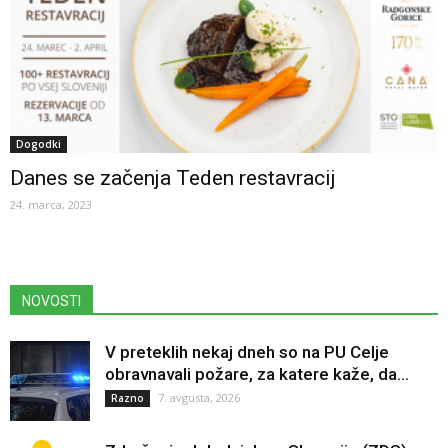
Dogodki
Danes se začenja Teden restavracij
24. marca, 2023
NOVOSTI
V preteklih nekaj dneh so na PU Celje
obravnavali požare, za katere kaže, da...
7. avgusta, 2026
Razno