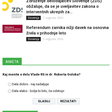
Združenje delodajalcev Slovenije (ZDS)
obžaluje, da se je uveljavitev zakona o
interventnih ukrepih za...
7. avgusta, 2026
Slovenija
Referendum zamika nižji davek na osnovna
živila v prihodnje leto
5. avgusta, 2026
Slovenija
ANKETA
Kaj menite o delu Vlade RS in dr. Roberta Goloba?
Dela dobro - naj nadaljuje
Dela slabo - bolje bi bilo, če odstopi
REZULTATI