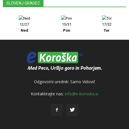
SLOVENJ GRADEC
12/27
15/31
17/32
Ned
Pon
Tor
Odgovorni urednik: Samo Vidovič
Kontaktirajte nas:
info@e-koroska.si