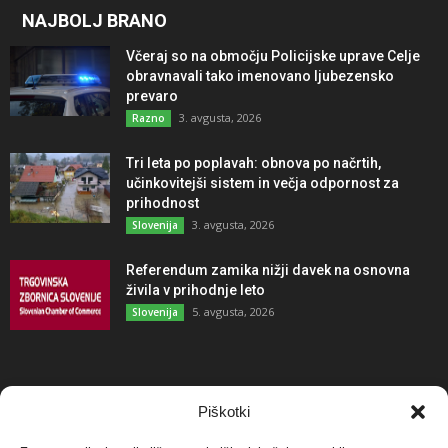
NAJBOLJ BRANO
Včeraj so na območju Policijske uprave Celje
obravnavali tako imenovano ljubezensko
prevaro
3. avgusta, 2026
Razno
Tri leta po poplavah: obnova po načrtih,
učinkovitejši sistem in večja odpornost za
prihodnost
3. avgusta, 2026
Slovenija
Referendum zamika nižji davek na osnovna
živila v prihodnje leto
5. avgusta, 2026
Slovenija
NAJBOLJ KOMENTIRANO
Piškotki