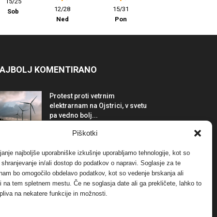
15/25
12/28
15/31
Sob
Ned
Pon
AJBOLJ KOMENTIRANO
Protest proti vetrnim
elektrarnam na Ojstrici, v svetu
pa vedno bolj...
12. maja, 2017
Dogodki
Piškotki
Tožilstvo v Celovcu v korist
janje najboljše uporabniške izkušnje uporabljamo tehnologije, kot so
elektrarnam Verbund
a shranjevanje in/ali dostop do podatkov o napravi. Soglasje za te
29. januarja, 2018
Dogodki
 nam bo omogočilo obdelavo podatkov, kot so vedenje brskanja ali
-ji na tem spletnem mestu. Če ne soglasja date ali ga prekličete, lahko to
pliva na nekatere funkcije in možnosti.
FOTO: Razstava cvetličarskega
mojstra Andreja Rusa
27. novembra, 2017
Dogodki