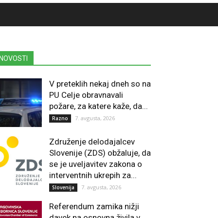
NOVOSTI
V preteklih nekaj dneh so na
PU Celje obravnavali
požare, za katere kaže, da...
7. avgusta, 2026
Razno
Združenje delodajalcev
Slovenije (ZDS) obžaluje, da
se je uveljavitev zakona o
interventnih ukrepih za...
7. avgusta, 2026
Slovenija
Referendum zamika nižji
davek na osnovna živila v