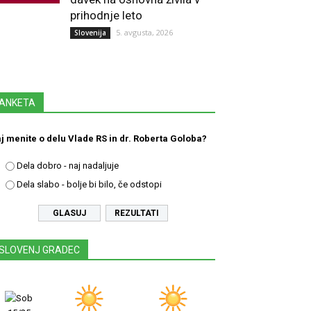
prihodnje leto
5. avgusta, 2026
Slovenija
ANKETA
j menite o delu Vlade RS in dr. Roberta Goloba?
Dela dobro - naj nadaljuje
Dela slabo - bolje bi bilo, če odstopi
REZULTATI
SLOVENJ GRADEC