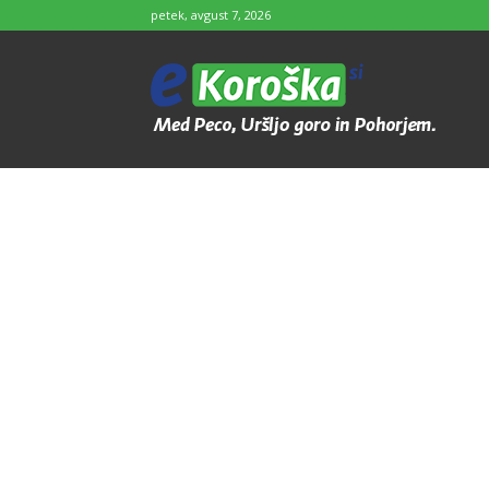
petek, avgust 7, 2026
e-
Koroška