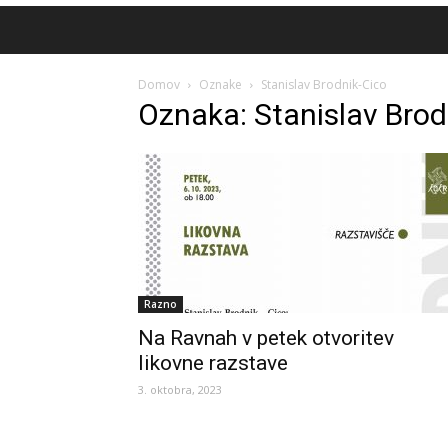
Domov
Oznake
Stanislav Brodnik-Cico
Oznaka: Stanislav Brod
Razno
Na Ravnah v petek otvoritev
likovne razstave
3. oktobra, 2023