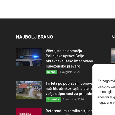
NAJBOLJ BRANO
N
Včeraj so na območju
Policijske uprave Celje
obravnavali tako imenovano
ljubezensko prevaro
3. avgusta, 2026
Razno
Za zagotavl
Tri leta po poplavah: obnova po
piškotki, z
načrtih, učinkovitejši sistem in
tehnologije
večja odpornost za prihodnost
enolični ID
3. avgusta, 2026
Slovenija
negativno v
Referendum zamika nižji davek