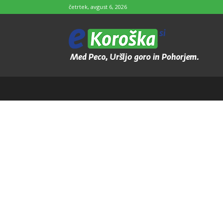
četrtek, avgust 6, 2026
e-
Koroška