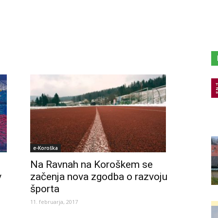
e-Koroška
Na Ravnah na Koroškem se
začenja nova zgodba o razvoju
v
športa
11. februarja, 2017