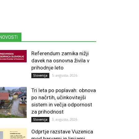
NOVOSTI
Referendum zamika nižji
davek na osnovna živila v
prihodnje leto
5. avgusta, 2026
Slovenija
Tri leta po poplavah: obnova
po načrtih, učinkovitejši
sistem in večja odpornost
za prihodnost
3. avgusta, 2026
Slovenija
Odprtje razstave Vuzenica
med barvami in linijami