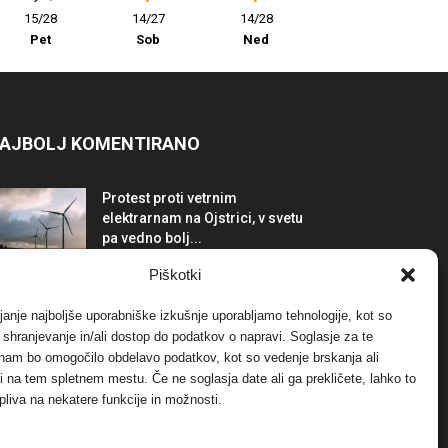
15/28
14/27
14/28
Pet
Sob
Ned
AJBOLJ KOMENTIRANO
Protest proti vetrnim
elektrarnam na Ojstrici, v svetu
pa vedno bolj...
12. maja, 2017
Dogodki
Piškotki
Tožilstvo v Celovcu v korist
janje najboljše uporabniške izkušnje uporabljamo tehnologije, kot so
elektrarnam Verbund
a shranjevanje in/ali dostop do podatkov o napravi. Soglasje za te
29. januarja, 2018
Dogodki
 nam bo omogočilo obdelavo podatkov, kot so vedenje brskanja ali
-ji na tem spletnem mestu. Če ne soglasja date ali ga prekličete, lahko to
pliva na nekatere funkcije in možnosti.
FOTO: Razstava cvetličarskega
mojstra Andreja Rusa
27. novembra, 2017
Dogodki