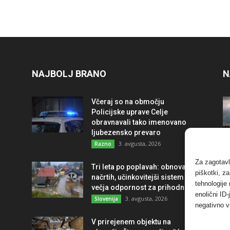
NAJBOLJ BRANO
N
Včeraj so na območju
Policijske uprave Celje
obravnavali tako imenovano
ljubezensko prevaro
3. avgusta, 2026
Razno
Za zagotavl
Tri leta po poplavah: obnova po
piškotki, z
načrtih, učinkovitejši sistem in
tehnologije
večja odpornost za prihodnost
enolični ID
3. avgusta, 2026
Slovenija
negativno v
V prirejenem objektu na