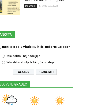
3. avgusta, 2026
Dogodki
ANKETA
j menite o delu Vlade RS in dr. Roberta Goloba?
Dela dobro - naj nadaljuje
Dela slabo - bolje bi bilo, če odstopi
REZULTATI
SLOVENJ GRADEC