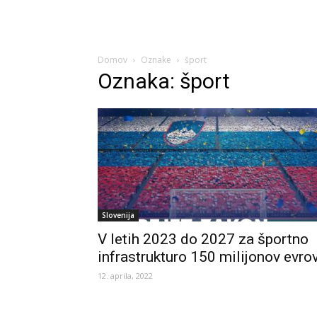
Domov
Oznake
šport
Oznaka: šport
Slovenija
V letih 2023 do 2027 za športno
infrastrukturo 150 milijonov evro
12. aprila, 2022