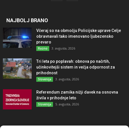
NAJBOLJ BRANO
Včeraj so na območju Policijske uprave Celje
obravnavali tako imenovano ljubezensko
prevaro
3. avgusta, 2026
Razno
Tri leta po poplavah: obnova po načrtih,
učinkovitejši sistem in večja odpornost za
prihodnost
3. avgusta, 2026
Slovenija
Referendum zamika nižji davek na osnovna
živila v prihodnje leto
5. avgusta, 2026
Slovenija