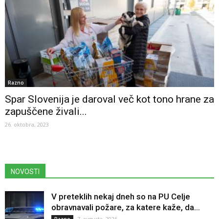
Razno
Spar Slovenija je daroval več kot tono hrane za
zapuščene živali...
26. oktobra, 2023
NOVOSTI
V preteklih nekaj dneh so na PU Celje
obravnavali požare, za katere kaže, da...
7. avgusta, 2026
Razno