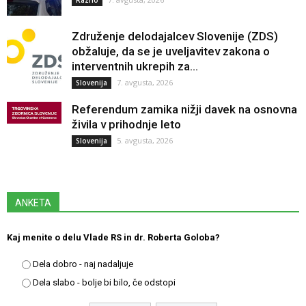
Združenje delodajalcev Slovenije (ZDS)
obžaluje, da se je uveljavitev zakona o
interventnih ukrepih za...
7. avgusta, 2026
Slovenija
Referendum zamika nižji davek na osnovna
živila v prihodnje leto
5. avgusta, 2026
Slovenija
ANKETA
Kaj menite o delu Vlade RS in dr. Roberta Goloba?
Dela dobro - naj nadaljuje
Dela slabo - bolje bi bilo, če odstopi