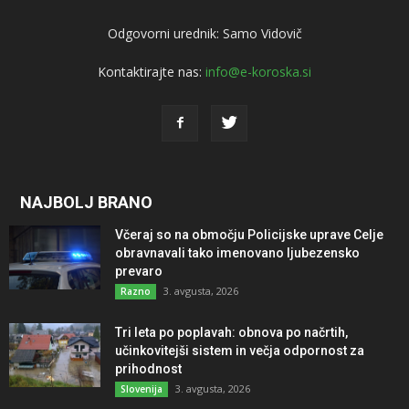
Odgovorni urednik: Samo Vidovič
Kontaktirajte nas:
info@e-koroska.si
NAJBOLJ BRANO
Včeraj so na območju Policijske uprave Celje
obravnavali tako imenovano ljubezensko
prevaro
3. avgusta, 2026
Razno
Tri leta po poplavah: obnova po načrtih,
učinkovitejši sistem in večja odpornost za
prihodnost
3. avgusta, 2026
Slovenija