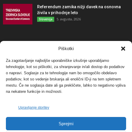
Referendum zamika nižji davek na osnovna
živila v prihodnje leto
5. avgusta, 2026
Slovenija
NAJBOLJ KOMENTIRANO
Piškotki
Za zagotavljanje najboljše uporabniške izkušnje uporabljamo
Protest proti vetrnim elektrarnam na Ojstrici, v
tehnologije, kot so piškotki, za shranjevanje in/ali dostop do podatkov
svetu pa vedno bolj...
o napravi. Soglasje za te tehnologije nam bo omogočilo obdelavo
12. maja, 2017
Dogodki
podatkov, kot so vedenje brskanja ali enolični ID-ji na tem spletnem
mestu. Če ne soglasja date ali ga prekličete, lahko to negativno vpliva
Tožilstvo v Celovcu v korist elektrarnam
na nekatere funkcije in možnosti.
Verbund
29. januarja, 2018
Dogodki
Upravljanje storitev
FOTO: Razstava cvetličarskega mojstra Andreja
Sprejmi
Rusa
27. novembra, 2017
Dogodki