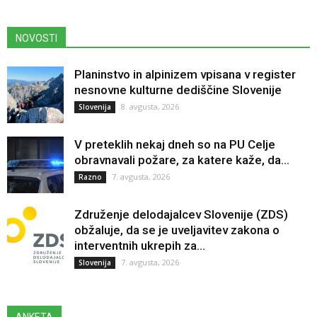
NOVOSTI
Planinstvo in alpinizem vpisana v register
nesnovne kulturne dediščine Slovenije
8. avgusta, 2026
Slovenija
V preteklih nekaj dneh so na PU Celje
obravnavali požare, za katere kaže, da...
7. avgusta, 2026
Razno
Združenje delodajalcev Slovenije (ZDS)
obžaluje, da se je uveljavitev zakona o
interventnih ukrepih za...
7. avgusta, 2026
Slovenija