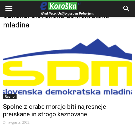
Domov
Oznake
Slovenska demokratska mladina
Oznaka: Slovenska demokratska
mladina
Razno
Spolne zlorabe morajo biti najresneje
preiskane in strogo kaznovane
24. avgusta, 2022