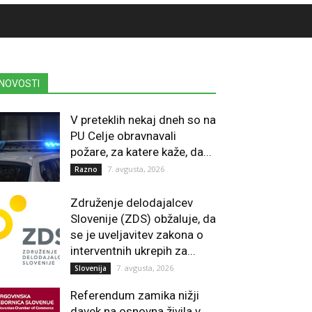
NOVOSTI
V preteklih nekaj dneh so na
PU Celje obravnavali
požare, za katere kaže, da...
7. avgusta, 2026
Razno
Združenje delodajalcev
Slovenije (ZDS) obžaluje, da
se je uveljavitev zakona o
interventnih ukrepih za...
7. avgusta, 2026
Slovenija
Referendum zamika nižji
davek na osnovna živila v