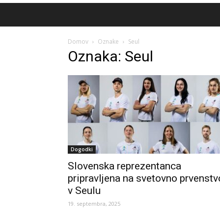
Domov
Oznake
Seul
Oznaka: Seul
Dogodki
Slovenska reprezentanca
pripravljena na svetovno prvenstv
v Seulu
19. septembra, 2025