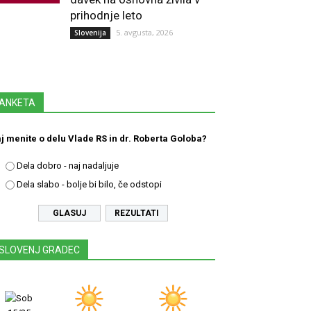
prihodnje leto
5. avgusta, 2026
Slovenija
ANKETA
j menite o delu Vlade RS in dr. Roberta Goloba?
Dela dobro - naj nadaljuje
Dela slabo - bolje bi bilo, če odstopi
REZULTATI
SLOVENJ GRADEC