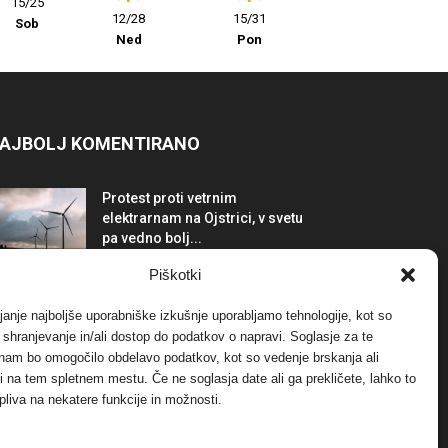
15/25
12/28
15/31
Sob
Ned
Pon
AJBOLJ KOMENTIRANO
Protest proti vetrnim
elektrarnam na Ojstrici, v svetu
pa vedno bolj...
12. maja, 2017
Dogodki
Piškotki
Tožilstvo v Celovcu v korist
janje najboljše uporabniške izkušnje uporabljamo tehnologije, kot so
elektrarnam Verbund
a shranjevanje in/ali dostop do podatkov o napravi. Soglasje za te
29. januarja, 2018
Dogodki
 nam bo omogočilo obdelavo podatkov, kot so vedenje brskanja ali
-ji na tem spletnem mestu. Če ne soglasja date ali ga prekličete, lahko to
pliva na nekatere funkcije in možnosti.
FOTO: Razstava cvetličarskega
mojstra Andreja Rusa
27. novembra, 2017
Dogodki