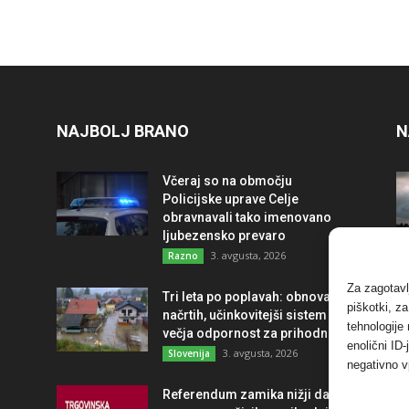
NAJBOLJ BRANO
N
Včeraj so na območju
Policijske uprave Celje
obravnavali tako imenovano
ljubezensko prevaro
3. avgusta, 2026
Razno
Za zagotavl
Tri leta po poplavah: obnova po
piškotki, z
načrtih, učinkovitejši sistem in
tehnologije
večja odpornost za prihodnost
enolični ID
3. avgusta, 2026
Slovenija
negativno v
Referendum zamika nižji davek