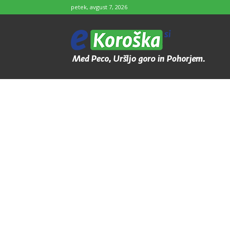
petek, avgust 7, 2026
e-
Koroška