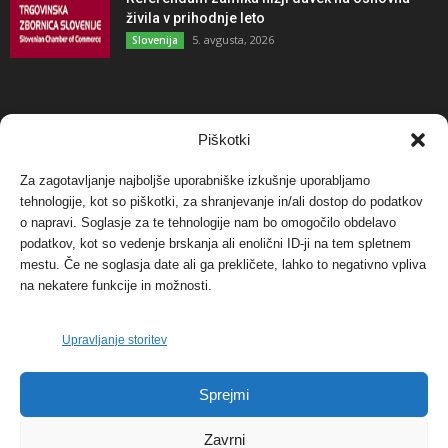
živila v prihodnje leto
5. avgusta, 2026
Slovenija
NAJBOLJ KOMENTIRANO
Piškotki
Za zagotavljanje najboljše uporabniške izkušnje uporabljamo
Protest proti vetrnim elektrarnam na Ojstrici, v
tehnologije, kot so piškotki, za shranjevanje in/ali dostop do podatkov
svetu pa vedno bolj...
o napravi. Soglasje za te tehnologije nam bo omogočilo obdelavo
12. maja, 2017
Dogodki
podatkov, kot so vedenje brskanja ali enolični ID-ji na tem spletnem
mestu. Če ne soglasja date ali ga prekličete, lahko to negativno vpliva
Tožilstvo v Celovcu v korist elektrarnam
na nekatere funkcije in možnosti.
Verbund
29. januarja, 2018
Dogodki
Upravljanje storitev
FOTO: Razstava cvetličarskega mojstra Andreja
Sprejmi
Rusa
27. novembra, 2017
Dogodki
Zavrni