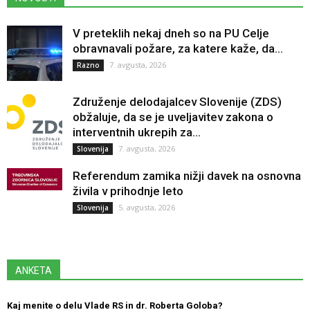
V preteklih nekaj dneh so na PU Celje
obravnavali požare, za katere kaže, da...
7. avgusta, 2026
Razno
Združenje delodajalcev Slovenije (ZDS)
obžaluje, da se je uveljavitev zakona o
interventnih ukrepih za...
7. avgusta, 2026
Slovenija
Referendum zamika nižji davek na osnovna
živila v prihodnje leto
5. avgusta, 2026
Slovenija
ANKETA
Kaj menite o delu Vlade RS in dr. Roberta Goloba?