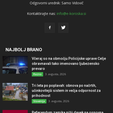
Odgovorni urednik: Samo Vidovič
Kontaktirajte nas:
info@e-koroska.si
NAJBOLJ BRANO
Včeraj so na območju Policijske uprave Celje
obravnavali tako imenovano ljubezensko
prevaro
3. avgusta, 2026
Razno
Tri leta po poplavah: obnova po načrtih,
učinkovitejši sistem in večja odpornost za
prihodnost
3. avgusta, 2026
Slovenija
Referendum zamika nižji davek na osnovna