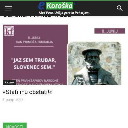
Domov
Oznake
Primož Trubar
Oznaka: Primož Trubar
Razno
«Stati inu obstati!«
8. junija, 2025
NOVOSTI