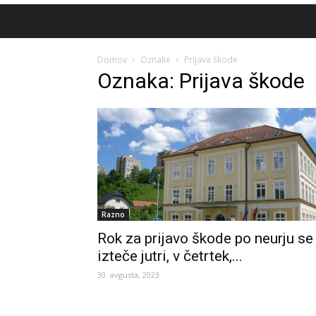
Domov
Oznake
Prijava škode
Oznaka: Prijava škode
Razno
Rok za prijavo škode po neurju se
izteče jutri, v četrtek,...
30. avgusta, 2023