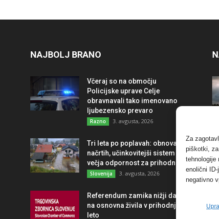
NAJBOLJ BRANO
N
Včeraj so na območju
Policijske uprave Celje
obravnavali tako imenovano
ljubezensko prevaro
3. avgusta, 2026
Razno
Za zagotavl
Tri leta po poplavah: obnova po
piškotki, z
načrtih, učinkovitejši sistem in
tehnologije
večja odpornost za prihodnost
enolični ID
3. avgusta, 2026
Slovenija
negativno v
Referendum zamika nižji davek
na osnovna živila v prihodnje
Upra
leto