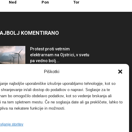
Ned
Pon
Tor
AJBOLJ KOMENTIRANO
Protest proti vetrnim
elektrarnam na Ojstrici, v svetu
pa vedno bolj...
12. maja, 2017
Dogodki
Piškotki
Tožilstvo v Celovcu v korist
janje najboljše uporabniške izkušnje uporabljamo tehnologije, kot so
elektrarnam Verbund
a shranjevanje in/ali dostop do podatkov o napravi. Soglasje za te
29. januarja, 2018
Dogodki
 nam bo omogočilo obdelavo podatkov, kot so vedenje brskanja ali
-ji na tem spletnem mestu. Če ne soglasja date ali ga prekličete, lahko to
pliva na nekatere funkcije in možnosti.
FOTO: Razstava cvetličarskega
mojstra Andreja Rusa
27. novembra, 2017
Dogodki
vljanje storitev