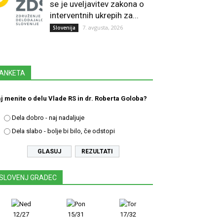
se je uveljavitev zakona o
interventnih ukrepih za...
7. avgusta, 2026
Slovenija
ANKETA
j menite o delu Vlade RS in dr. Roberta Goloba?
Dela dobro - naj nadaljuje
Dela slabo - bolje bi bilo, če odstopi
REZULTATI
SLOVENJ GRADEC
12/27
15/31
17/32