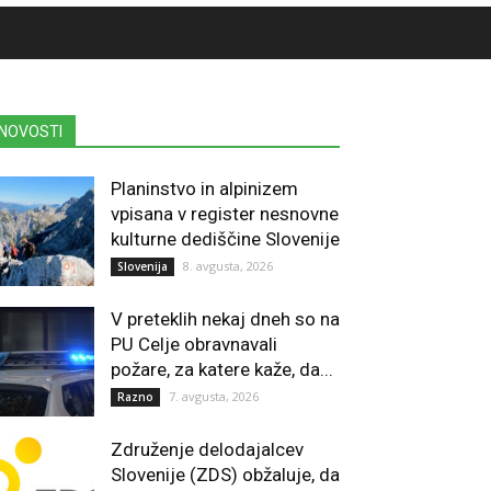
NOVOSTI
Planinstvo in alpinizem
vpisana v register nesnovne
kulturne dediščine Slovenije
8. avgusta, 2026
Slovenija
V preteklih nekaj dneh so na
PU Celje obravnavali
požare, za katere kaže, da...
7. avgusta, 2026
Razno
Združenje delodajalcev
Slovenije (ZDS) obžaluje, da