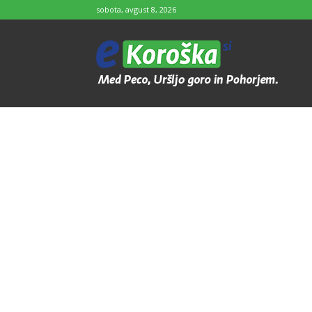
sobota, avgust 8, 2026
e-
Koroška