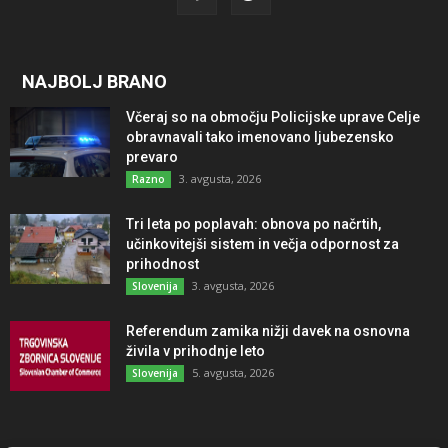
NAJBOLJ BRANO
Včeraj so na območju Policijske uprave Celje
obravnavali tako imenovano ljubezensko
prevaro
3. avgusta, 2026
Razno
Tri leta po poplavah: obnova po načrtih,
učinkovitejši sistem in večja odpornost za
prihodnost
3. avgusta, 2026
Slovenija
Referendum zamika nižji davek na osnovna
živila v prihodnje leto
5. avgusta, 2026
Slovenija