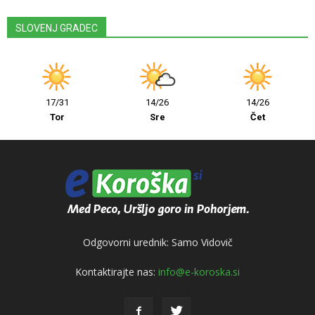
SLOVENJ GRADEC
17/31
14/26
14/26
Tor
Sre
Čet
Odgovorni urednik: Samo Vidovič
Kontaktirajte nas:
info@e-koroska.si