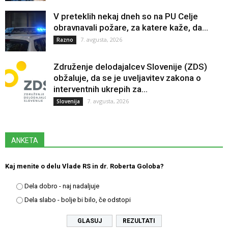
V preteklih nekaj dneh so na PU Celje
obravnavali požare, za katere kaže, da...
7. avgusta, 2026
Razno
Združenje delodajalcev Slovenije (ZDS)
obžaluje, da se je uveljavitev zakona o
interventnih ukrepih za...
7. avgusta, 2026
Slovenija
ANKETA
Kaj menite o delu Vlade RS in dr. Roberta Goloba?
Dela dobro - naj nadaljuje
Dela slabo - bolje bi bilo, če odstopi
REZULTATI