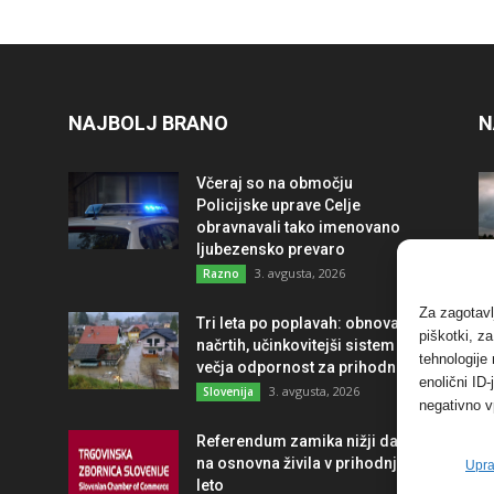
NAJBOLJ BRANO
N
Včeraj so na območju
Policijske uprave Celje
obravnavali tako imenovano
ljubezensko prevaro
3. avgusta, 2026
Razno
Za zagotavl
Tri leta po poplavah: obnova po
piškotki, z
načrtih, učinkovitejši sistem in
tehnologije
večja odpornost za prihodnost
enolični ID
3. avgusta, 2026
Slovenija
negativno v
Referendum zamika nižji davek
na osnovna živila v prihodnje
Upra
leto