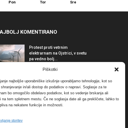
Pon
Tor
Sre
AJBOLJ KOMENTIRANO
Protest proti vetrnim
elektrarnam na Ojstrici, v svetu
pa vedno bolj...
12. maja, 2017
Dogodki
Piškotki
Tožilstvo v Celovcu v korist
janje najboljše uporabniške izkušnje uporabljamo tehnologije, kot so
elektrarnam Verbund
a shranjevanje in/ali dostop do podatkov o napravi. Soglasje za te
29. januarja, 2018
Dogodki
 nam bo omogočilo obdelavo podatkov, kot so vedenje brskanja ali
-ji na tem spletnem mestu. Če ne soglasja date ali ga prekličete, lahko to
pliva na nekatere funkcije in možnosti.
FOTO: Razstava cvetličarskega
mojstra Andreja Rusa
27. novembra, 2017
Dogodki
vljanje storitev