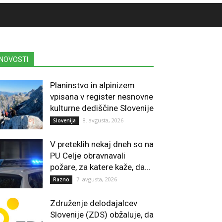
NOVOSTI
Planinstvo in alpinizem
vpisana v register nesnovne
kulturne dediščine Slovenije
8. avgusta, 2026
Slovenija
V preteklih nekaj dneh so na
PU Celje obravnavali
požare, za katere kaže, da...
7. avgusta, 2026
Razno
Združenje delodajalcev
Slovenije (ZDS) obžaluje, da