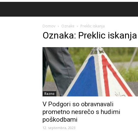
Domov
Oznake
Preklic iskanja
Oznaka: Preklic iskanja
Razno
V Podgori so obravnavali
prometno nesrečo s hudimi
poškodbami
12. septembra, 2023