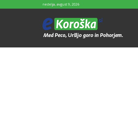
nedelja, avgust 9, 2026
e-
Koroška