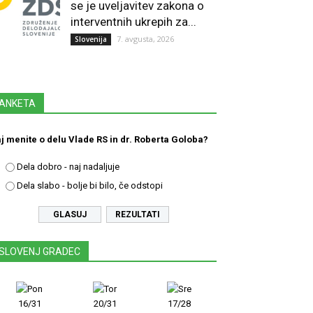
se je uveljavitev zakona o
interventnih ukrepih za...
7. avgusta, 2026
Slovenija
ANKETA
j menite o delu Vlade RS in dr. Roberta Goloba?
Dela dobro - naj nadaljuje
Dela slabo - bolje bi bilo, če odstopi
REZULTATI
SLOVENJ GRADEC
16/31
20/31
17/28