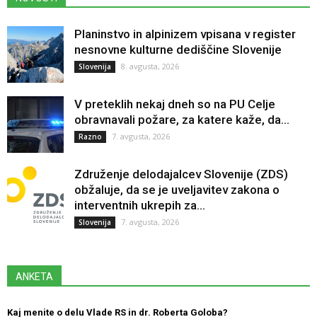
Planinstvo in alpinizem vpisana v register
nesnovne kulturne dediščine Slovenije
8. avgusta, 2026
Slovenija
V preteklih nekaj dneh so na PU Celje
obravnavali požare, za katere kaže, da...
7. avgusta, 2026
Razno
Združenje delodajalcev Slovenije (ZDS)
obžaluje, da se je uveljavitev zakona o
interventnih ukrepih za...
7. avgusta, 2026
Slovenija
ANKETA
Kaj menite o delu Vlade RS in dr. Roberta Goloba?