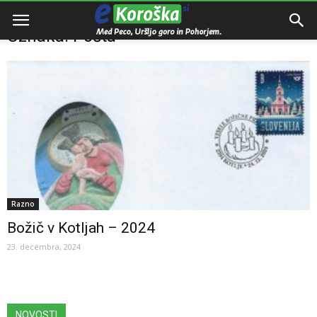
Domov
Oznake
Pošta
Oznaka: Pošta
Razno
Božič v Kotljah – 2024
23. decembra, 2024
NOVOSTI