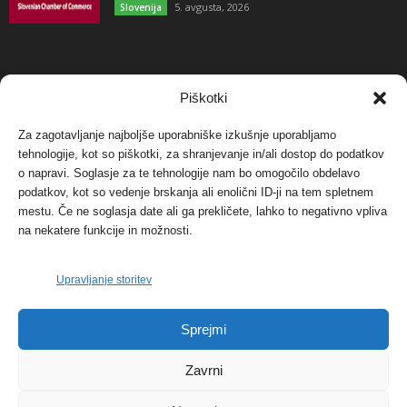
5. avgusta, 2026
Slovenija
NAJBOLJ KOMENTIRANO
Piškotki
Za zagotavljanje najboljše uporabniške izkušnje uporabljamo
Protest proti vetrnim elektrarnam na Ojstrici, v
tehnologije, kot so piškotki, za shranjevanje in/ali dostop do podatkov
svetu pa vedno bolj...
o napravi. Soglasje za te tehnologije nam bo omogočilo obdelavo
12. maja, 2017
Dogodki
podatkov, kot so vedenje brskanja ali enolični ID-ji na tem spletnem
mestu. Če ne soglasja date ali ga prekličete, lahko to negativno vpliva
Tožilstvo v Celovcu v korist elektrarnam
na nekatere funkcije in možnosti.
Verbund
29. januarja, 2018
Dogodki
Upravljanje storitev
FOTO: Razstava cvetličarskega mojstra Andreja
Sprejmi
Rusa
27. novembra, 2017
Dogodki
Zavrni