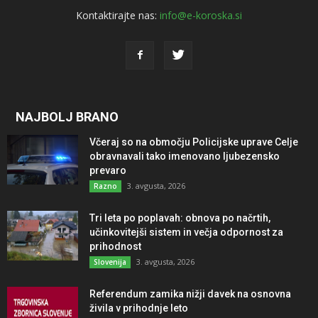
Kontaktirajte nas:
info@e-koroska.si
NAJBOLJ BRANO
Včeraj so na območju Policijske uprave Celje
obravnavali tako imenovano ljubezensko
prevaro
3. avgusta, 2026
Razno
Tri leta po poplavah: obnova po načrtih,
učinkovitejši sistem in večja odpornost za
prihodnost
3. avgusta, 2026
Slovenija
Referendum zamika nižji davek na osnovna
živila v prihodnje leto