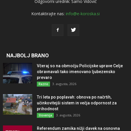
Odgovorni urednik: Samo Vidovič
Kontaktirajte nas:
info@e-koroska.si
NAJBOLJ BRANO
Včeraj so na območju Policijske uprave Celje
obravnavali tako imenovano ljubezensko
prevaro
3. avgusta, 2026
Razno
Tri leta po poplavah: obnova po načrtih,
učinkovitejši sistem in večja odpornost za
prihodnost
3. avgusta, 2026
Slovenija
Referendum zamika nižji davek na osnovna