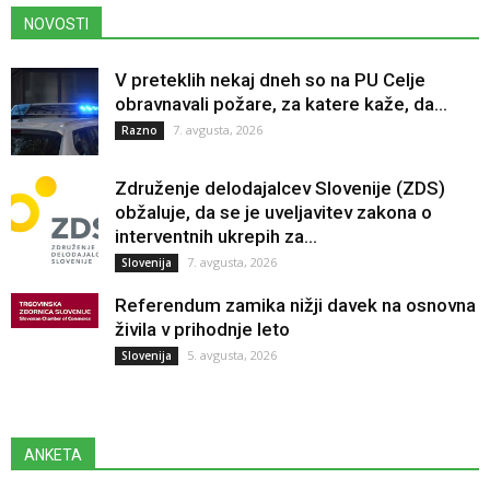
NOVOSTI
V preteklih nekaj dneh so na PU Celje
obravnavali požare, za katere kaže, da...
7. avgusta, 2026
Razno
Združenje delodajalcev Slovenije (ZDS)
obžaluje, da se je uveljavitev zakona o
interventnih ukrepih za...
7. avgusta, 2026
Slovenija
Referendum zamika nižji davek na osnovna
živila v prihodnje leto
5. avgusta, 2026
Slovenija
ANKETA