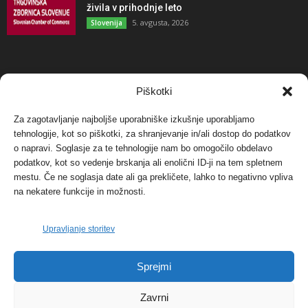
živila v prihodnje leto
5. avgusta, 2026
Slovenija
NAJBOLJ KOMENTIRANO
Piškotki
Za zagotavljanje najboljše uporabniške izkušnje uporabljamo
Protest proti vetrnim elektrarnam na Ojstrici, v
tehnologije, kot so piškotki, za shranjevanje in/ali dostop do podatkov
svetu pa vedno bolj...
o napravi. Soglasje za te tehnologije nam bo omogočilo obdelavo
12. maja, 2017
Dogodki
podatkov, kot so vedenje brskanja ali enolični ID-ji na tem spletnem
mestu. Če ne soglasja date ali ga prekličete, lahko to negativno vpliva
Tožilstvo v Celovcu v korist elektrarnam
na nekatere funkcije in možnosti.
Verbund
29. januarja, 2018
Dogodki
Upravljanje storitev
FOTO: Razstava cvetličarskega mojstra Andreja
Sprejmi
Rusa
27. novembra, 2017
Dogodki
Zavrni