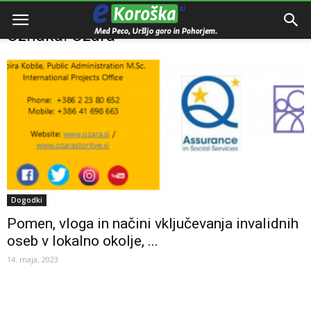
Domov
Oznake
Ozara
Oznaka: Ozara
Dogodki
Pomen, vloga in načini vključevanja invalidnih
oseb v lokalno okolje, ...
14. maja, 2023